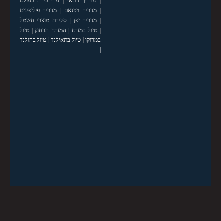
|
מדריך דובאי
|
ערי בירה בעולם
|
מדריך ויטנאם
|
מדריך פיליפינים
|
מדריך יפן
|
סקירת מוצרי חשמל
|
טיול במזרח
|
המזרח הרחוק
|
טיול
במרוקו
|
טיול בתאילנד
|
טיול בהולנד
|