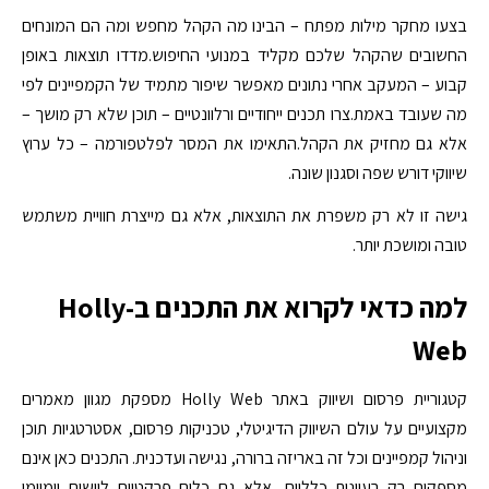
בצעו מחקר מילות מפתח – הבינו מה הקהל מחפש ומה הם המונחים
החשובים שהקהל שלכם מקליד במנועי החיפוש.מדדו תוצאות באופן
קבוע – המעקב אחרי נתונים מאפשר שיפור מתמיד של הקמפיינים לפי
מה שעובד באמת.צרו תכנים ייחודיים ורלוונטיים – תוכן שלא רק מושך –
אלא גם מחזיק את הקהל.התאימו את המסר לפלטפורמה – כל ערוץ
שיווקי דורש שפה וסגנון שונה.
גישה זו לא רק משפרת את התוצאות, אלא גם מייצרת חוויית משתמש
טובה ומושכת יותר.
למה כדאי לקרוא את התכנים ב-Holly
Web
קטגוריית פרסום ושיווק באתר Holly Web מספקת מגוון מאמרים
מקצועיים על עולם השיווק הדיגיטלי, טכניקות פרסום, אסטרטגיות תוכן
וניהול קמפיינים וכל זה באריזה ברורה, נגישה ועדכנית. התכנים כאן אינם
מספקים רק רעיונות כלליים, אלא גם כלים פרקטיים ליישום יומיומי