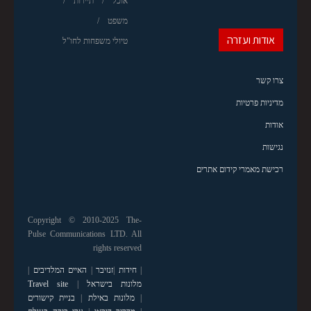
אוכל
תיירות
משפט
אודות ועזרה
טיולי משפחות לחו"ל
צרו קשר
מדיניות פרטיות
אודות
נגישות
רכישת מאמרי קידום אתרים
Copyright © 2010-2025 The-
Pulse Communications LTD. All
rights reserved
|
חידות
|
זנזיבר
|
האיים המלדיבים
|
מלונות בישראל
|
Travel site
|
מלונות באילת
|
בניית קישורים