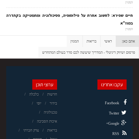
המגזין
חיים שפירא: לחשוב אחרת על פילוסופיה, פסיכולוגיה ומתמטיקה בקתדרה
במוז"א
המגזין
אתם כאן:
ראשי
בריאות
המגזין
פרסום ושיווק דיגיטלי - המדריך שיעשה לכם סדר בעולם המתחדש
עקבו אחרינו
ערוצי תוכן
חדשות
כלכלה
Facebook
בידור
יופי
טכנולוגיה
Twitter
איכות הסביבה
Google+
בריאות
צדק חברתי
RSS