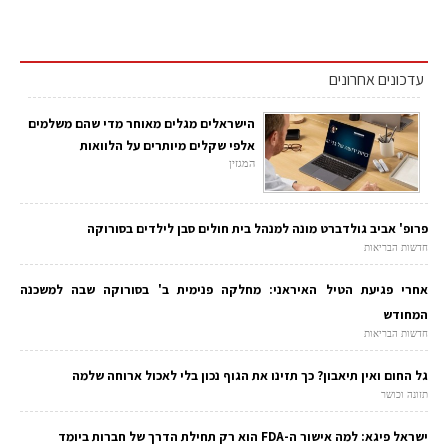
עדכונים אחרונים
הישראלים מגלים מאוחר מדי שהם משלמים
אלפי שקלים מיותרים על הלוואות
המגזין
פרופ' אביב גולדברט מונה למנהל בית חולים סבן לילדים בסורוקה
חדשות הבריאות
אחרי פגיעת הטיל האיראני: מחלקה פנימית ב' בסורוקה שבה למשכנה
המחודש
חדשות הבריאות
גל החום ואין תיאבון? כך תזינו את הגוף נכון בלי לאכול ארוחה שלמה
תזונה וכושר
ישראל פיגא: למה אישור ה-FDA הוא רק תחילת הדרך של חברות ביומד