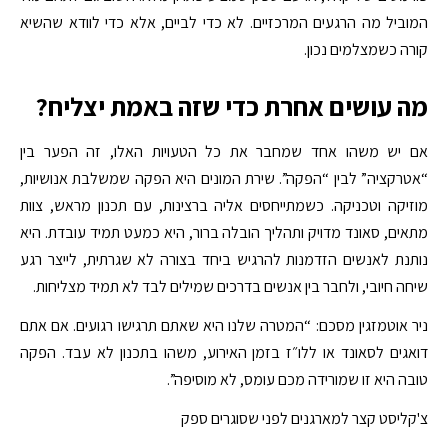
המוביל מה הרגעים המרכזיים. לא כדי לביים, אלא כדי לוודא שהשיא
קורה כשמצלמים נכון.
מה עושים אחרת כדי שזה באמת יצליח?
אם יש משהו אחד שמחבר את כל הטעויות האלו, זה הפער בין
“אטרקציה” לבין “הפקה”. שירת המונים היא הפקה שמשלבת אנושיות,
מוזיקה וטכניקה. כשמתייחסים אליה ברצינות, עם תכנון מראש, צוות
מתאים, סאונד מדויק ותהליך הובלה ברור, היא כמעט תמיד עובדת. היא
נותנת לאנשים הזדמנות להרגיש ביחד בצורה לא שגרתית, לייצר רגע
שיחה חיובי, ולחבר בין אנשים בדרכים שמילים לבד לא תמיד מצליחות.
ניר אוטמזגין מסכם: “המטרה שלנו היא שאתם תרגישו רגועים. אם אתם
דואגים לסאונד או ללו״ז בזמן האירוע, משהו בתכנון לא עבד. הפקה
טובה היא זו שמורידה מכם עומס, לא מוסיפה”.
צ'קליסט קצר למארגנים לפני שסוגרים ספק