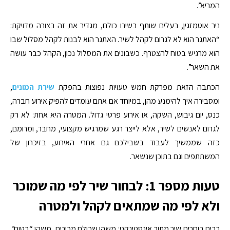
המריא”.
ניר אוטמזגין, בעלים שותף בשירו כולם, מגדיר את זה בצורה מדויקת:
“האתגר הוא לא לגרום לקהל לשיר. האתגר הוא לבנות לקהל מסלול שבו
הוא מרגיש בטוח להצטרף. כשבונים את המסלול נכון, הקהל כבר עושה
את השאר”.
הכתבה הזאת מפרקת חמש טעויות נפוצות בהפקת
שירת המונים
,
ומסבירה איך להימנע מהן, במיוחד אם אתם עומדים להפיק אירוע חברה,
כנס, יום גיבוש, השקה, או אירוע פרטי גדול. המטרה היא אחת: לא רק
לגרום לאנשים לשיר, אלא לייצר רגע שמרגיש מקצועי, מחבר, ומרומם,
כזה שממשיך לעבוד בשבילכם גם אחרי האירוע, בזיכרון של
המשתתפים וגם בתוכן שנשאר.
טעות מספר 1: לבחור שיר לפי מה שמוכר
ולא לפי מה שמתאים לקהל ולמטרה
רבים בוחרים שיר מתוך אינסטינקט: משהו שכולם מכירים, משהו “בטוח”.