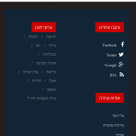
עקבו אחרינו
ערוצי תוכן
חדשות
כלכלה
Facebook
בידור
יופי
טכנולוגיה
Twitter
איכות הסביבה
Google+
בריאות
צדק חברתי
RSS
אוכל
תיירות
משפט
אודות ועזרה
טיולי משפחות לחו"ל
צרו קשר
מדיניות פרטיות
אודות