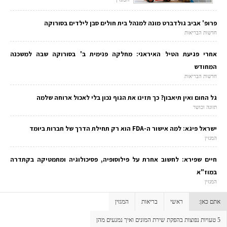
פרופ' אביב גולדברט מונה למנהל בית חולים סבן לילדים בסורוקה
חדשות הבריאות
אחרי פגיעת הטיל האיראני: מחלקה פנימית ב' בסורוקה שבה למשכנה
המחודש
חדשות הבריאות
גל החום ואין תיאבון? כך תזינו את הגוף נכון בלי לאכול ארוחה שלמה
תזונה וכושר
ישראל פיגא: למה אישור ה-FDA הוא רק תחילת הדרך של חברות ביומד
המגזין
חיים שפירא: לחשוב אחרת על פילוסופיה, פסיכולוגיה ומתמטיקה בקתדרה
במוז"א
המגזין
אתם כאן:
ראשי
בריאות
המגזין
5 טעויות נפוצות בהפקת שירת המונים ואיך נמנעים מהן