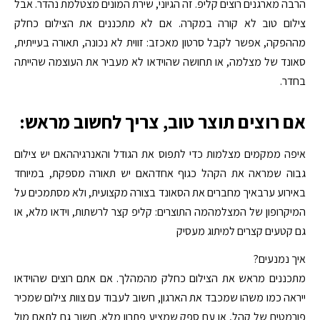
הרבה מארגנים רוצים קליפ. זה הגיוני, שירת המונים מצטלמת נהדר. אבל
צילום טוב לא קורה במקרה. אם לא מתכננים את הצילום כחלק
מההפקה, אפשר לקבל סרטון מאכזב: זווית לא נכונה, תאורה בעייתית,
סאונד של מצלמה, או תחושה שהוידאו לא מעביר את העוצמה שהייתה
בחדר.
אם רוצים תוצר טוב, צריך לחשוב מראש:
איפה ממקמים מצלמות כדי לתפוס את הגודל והאנרגיההאם יש צילום
גבוה שמראה את הקהל כגוף אחדהאם יש תאורה מספקת, במיוחד
באירוע ערבאיך מחברים את הסאונד בצורה מקצועית, ולא מסתמכים על
המיקרופון של המצלמהמה התוצרים: קליפ קצר לרשתות, וידאו מלא, או
גם קטעים קצרים למיתוג מעסיק
איך נמנעים?
מתכננים מראש את הצילום כחלק מהמהלך. אם אתם רוצים שהוידאו
ייראה כמו משהו שמכבד את הארגון, חשוב לעבוד עם צוות צילום שמכיר
פורמטים של קהל, או עם ספק שמציע פתרון מלא. חשוב גם לתאם מול