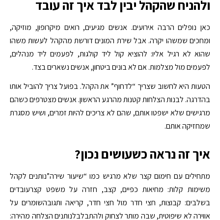
ולהניח שהקהל יבין לבד איך זה עובד
כאן נופלים הרבה אירועים. אנשים מגיעים, רואים מיקרופון, מוזיקה,
ומחכים שמשהו יקרה. אבל שירת המונים דורשת מהקהל לעשות משהו
שהוא לא רגיל אליו: להוציא קול ליד קולגות, לפעמים ליד מנהלים,
לפעמים מול מצלמות. אם לא בונים ביטחון, אנשים נשארים בצד.
הטעות היא לחשוב שצריך “לדחוף” את הקהל. בפועל צריך להוביל אותו
בהדרגה. לבנות הצלחות קטנות מהרגע הראשון. אנשים מצטרפים כשהם
מרגישים שלא ישפטו אותם, שהם לא צריכים להיות זמרים, ושיש מסגרת
שמחזיקה אותם.
איך זה נראה כשעושים נכון?
מתחילים עם חימום קצר שלא מרגיש כמו “שיעור שירה”נותנים לקהל
משימות קלות: מחיאות כפיים, קצב, חזרה על משפט קצרעובדים
בשלבים: קבוצות, חצי חדר מול חצי חדר, קריאה ותגובהשומרים על
אווירה לא שיפוטית, שבה מותר לצחוק ולהתבלבלנותנים הצלחה מהירה: