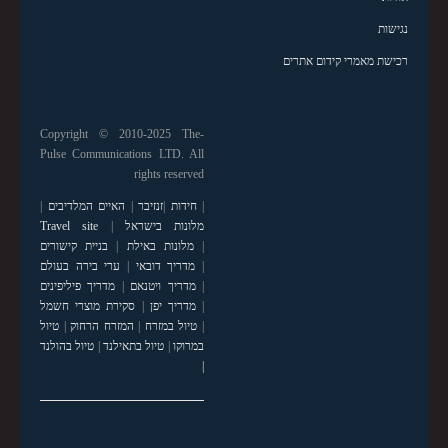
נגישות
רכישת מאמרי קידום אתרים
Copyright © 2010-2025 The-
Pulse Communications LTD. All
rights reserved
|
חידות
|
זנזיבר
|
האיים המלדיבים
|
מלונות בישראל
|
Travel site
|
מלונות באילת
|
בניית קישורים
|
מדריך דובאי
|
ערי בירה בעולם
|
מדריך ויטנאם
|
מדריך פיליפינים
|
מדריך יפן
|
סקירת מוצרי חשמל
|
טיול במזרח
|
המזרח הרחוק
|
טיול
במרוקו
|
טיול בתאילנד
|
טיול בהולנד
|