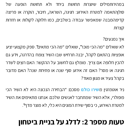
במהירותמילים שיוצרות תחושת ביחד ולא תחושת הופעה של
סולןהתאמה למטרת האירוע: חגיגה, השראה, חיבור, הוקרה או פריצה
קדימהמבנה שמאפשר עבודה בשלבים, כמו חלוקה לקולות או חזרות
קצרות
איך נמנעים?
לא שואלים “מה הכי מוכר”, שואלים “מה הכי מתאים”. ספק מקצועי יציע
אופציות בהתאם לקהל, יבנה תרחיש שבו השיר צומח בהדרגה, וידע גם
להכין חלופה אם צריך. מומלץ גם לחשוב על ההקשר: האם רוצים לשדר
חגיגה או מסר? האם זה אירוע סוף שנה או פתיחת שנה? האם מדובר
בקהל צעיר או מגוון מאוד?
ניר אוטמזגין מ
שירו כולם
מסכם: “הבחירה הנכונה היא לא השיר הכי
פופולרי, אלא השיר שמתחבר לאנשים שלכם. אנחנו מתאימים את השיר
למטרת האירוע, כי בסוף שירת המונים היא כלי, לא מוצר מדף”.
טעות מספר 2: לדלג על בניית ביטחון