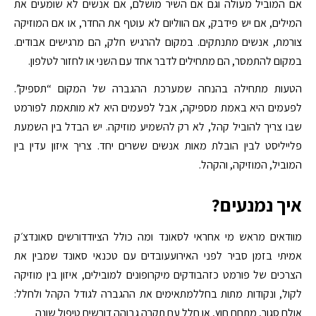
אם המוביל מעולה וגם אם השיר מושלם, אם אנשים לא שומעים את
המילים, אם יש פידבק, אם הווליום לא עוטף את החדר, או אם המוזיקה
צורמת, אנשים מתנתקים. במקום להרגיש חלק, הם מרגישים אבודים.
במקום להתמסר, הם מתחילים לדבר אחד עם השני או לחזור לטלפון.
הטעות מתחילה בהנחה שמערכת ההגברה של המקום “תספיק”.
לפעמים היא באמת מספיקה, אבל לפעמים היא לא מותאמת לפורמט
שבו צריך להוביל קהל, לא רק להשמיע מוזיקה. יש הבדל בין השמעת
פלייליסט לבין הובלת מאות אנשים ששרים יחד. צריך איזון עדין בין
המוביל, המוזיקה, והקהל.
איך נמנעים?
מוודאים מראש מי אחראי לסאונד ומה כולל הציודדורשים סאונדצ׳ק
אמיתי בזמן סביר לפני האירועעובדים עם טכנאי סאונד שמבין את
הצרכים של פורמט כזהבודקים מיקרופונים למובילים, איזון בין מוזיקה
לקול, ונקודות מתות בחללמתאימים את ההגברה לגודל הקהל ולחלל:
אולם סגור, מתחם חוץ, או חלל עם תקרה גבוהה דורשים טיפול שונה