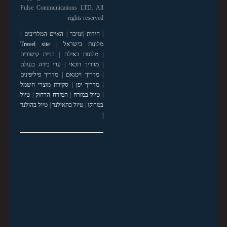
Pulse Communications LTD. All
rights reserved
|
חידות
|
זנזיבר
|
האיים המלדיבים
|
מלונות בישראל
|
Travel site
|
מלונות באילת
|
בניית קישורים
|
מדריך דובאי
|
ערי בירה בעולם
|
מדריך ויטנאם
|
מדריך פיליפינים
|
מדריך יפן
|
סקירת מוצרי חשמל
|
טיול במזרח
|
המזרח הרחוק
|
טיול
במרוקו
|
טיול בתאילנד
|
טיול בהולנד
|