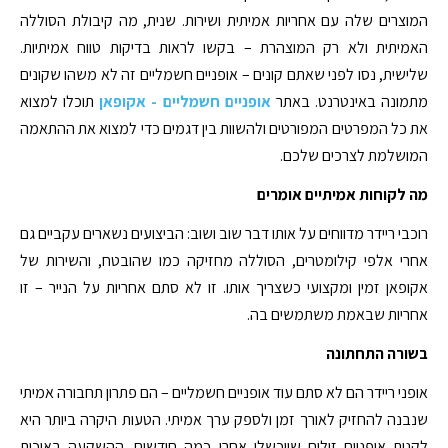
המוצרים שלה עם אחריות אמיתית ושירות. שנית, מה קיבולת הסוללה
האמיתית ולא רק המוצהרת – בקשו לראות בדיקות טווח אמיתיות.
שלישית, נסו לפני שאתם קונים – אופניים חשמליים זה לא משהו שקונים
מתמונה באינטרנט. באתר
אופניים חשמליים - אקופאן
תוכלו למצוא
את כל המפרטים המפורטים ולהשוות בין דגמים כדי למצוא את ההתאמה
המושלמת לצרכים שלכם.
מה לקוחות אמיתיים אומרים
רוכבי ריידר מדווחים על אותו דבר שוב ושוב: הביצועים נשארים עקביים גם
אחרי אלפי קילומטרים, הסוללה מחזיקה כמו שהובטח, והשירות של
אקופאן זמין ומקצועי כשצריך אותו. זו לא סתם אחריות על הנייר – זו
אחריות שבאמת משתמשים בה.
בשורה התחתונה
אופני ריידר הם לא סתם עוד אופניים חשמליים – הם פתרון תחבורה אמיתי
שנבנה להחזיק לאורך זמן ולספק ערך אמיתי. הטעות היקרה ביותר היא
לקנות אופניים זולים שייכשלו אחרי כמה חודשים. ההשקעה באיכות