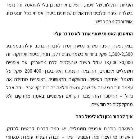
העליות התלולות של חיפה, ירושלים או רמת גן בלי להתאמץ. וזה נגמר
בשלדה יציבה ובלמים הידראוליים שנותנים ביטחון אמיתי בכל תנאי מזג
אוויר ובכל מצב כביש.
החיסכון האמיתי שאף אחד לא מדבר עליו
בואו נעשה חשבון פשוט: נסיעה יומית לעבודה ברכב עולה בממוצע
1,500-2,500 שקל בחודש כשמחשבים דלק, חניה, ביטוח ואחזקה. זה
18,000-30,000 שקל בשנה שנעלמים לכם מהארנק. עם אופניים
חשמליים איכותיים, ההוצאה השנתית היא בערך 200-400 שקל על
חשמל ואחזקה בסיסית. ההשקעה הראשונית באופניים מחזירה את
עצמה תוך חצי שנה עד שנה, ומשם והלאה זה רווח נקי. אבל – וזה אבל
גדול – החיסכון הזה עובד רק אם האופניים באמת מחזיקים ולא
מתקלקלים כל חודשיים.
איך לבחור נכון ולא ליפול בפח
כשאתם בוחנים אופניים חשמליים, יש כמה דברים קריטיים לבדוק.
ראשית, מי היצרן ומה המוניטין שלו – חברה רצינית עומדת מאחורי