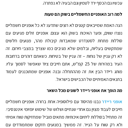
עכשיו גם הכסף ירד לטמיון וגם הבעיה לא נפתרה.
למה רוב האופניים החשמליים בשוק הם טעות
הנה האמת שמייבאים קטנים לא רוצים שתדעו: לא כל אופניים חשמליים
נוצרו שווים, ופער האיכות בשוק הוא עצום. אופניים זולים מגיעים עם
סוללות מתחת לסטנדרט שמאבדות קיבולת מהר, מנועים חלשים
שמתקשים בעליות, ובלמים שלא מגיבים כמו שצריך במצבי חירום. זה
לא רק עניין של נוחות – זה עניין של בטיחות. כשאתם דוהרים ברחובות
העיר במהירות של 25 קמ"ש, אתם חייבים ציוד שאפשר לסמוך עליו.
מותג ריידר הבין את זה מההתחלה ובנה אופניים שמתוכננים לעמוד
בתנאים האמיתיים של הכבישים בישראל.
מה הופך את אופני ריידר לשונים מכל השאר
אופני ריידר
נבנו מהיסוד עם פילוסופיה אחת ברורה: אופניים חשמליים
חייבים לעבוד מצוין גם אחרי שנתיים ושלוש של שימוש יומיומי אינטנסיבי.
זה מתחיל בסוללות ליתיום איכותיות מתאים מוביל שמחזיקות טווח אמיתי
ולא רק טווח על הנייר. זה ממשיך במנועים חזקים שמתמודדים עם