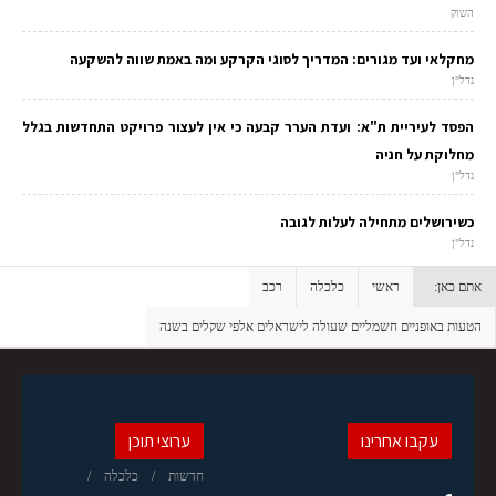
השוק
מחקלאי ועד מגורים: המדריך לסוגי הקרקע ומה באמת שווה להשקעה
נדל"ן
הפסד לעיריית ת"א: ועדת הערר קבעה כי אין לעצור פרויקט התחדשות בגלל
מחלוקת על חניה
נדל"ן
כשירושלים מתחילה לעלות לגובה
נדל"ן
אתם כאן:
ראשי
כלכלה
רכב
הטעות באופניים חשמליים שעולה לישראלים אלפי שקלים בשנה
עקבו אחרינו
ערוצי תוכן
חדשות
כלכלה