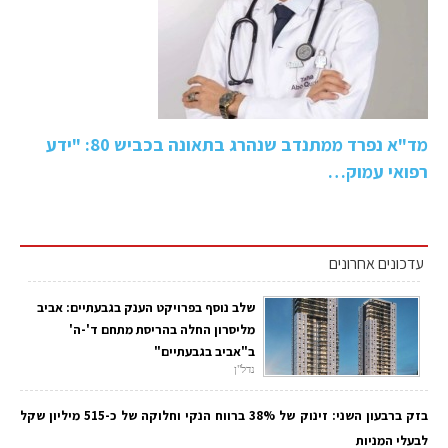
מד"א נפרד ממתנדב שנהרג בתאונה בכביש 80: "ידע
רפואי עמוק…
עדכונים אחרונים
שלב נוסף בפרויקט הענק בגבעתיים: אביב
מליסרון החלה בהריסת מתחם ד'-ה'
ב"אביב בגבעתיים"
נדל"ן
בזק ברבעון השני: זינוק של 38% ברווח הנקי וחלוקה של כ-515 מיליון שקל
לבעלי המניות