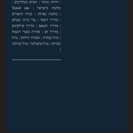
|
חידות
|
זנזיבר
|
האיים המלדיבים
|
מלונות בישראל
|
Travel site
|
מלונות באילת
|
בניית קישורים
|
מדריך דובאי
|
ערי בירה בעולם
|
מדריך ויטנאם
|
מדריך פיליפינים
|
מדריך יפן
|
סקירת מוצרי חשמל
|
טיול במזרח
|
המזרח הרחוק
|
טיול
במרוקו
|
טיול בתאילנד
|
טיול בהולנד
|