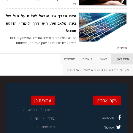
לא…
האם הדרך של ישראל לעלות על הגל של
בינה מלאכותית היא דרך לימודי הנדסת
תוכנה?
הבינה המלאכותית משנה את כללי המשחק. חברות
בכל העולם משנות את אופן העבודה, מפתחות
מוצרים…
אתם כאן:
ראשי
קנאביס
מאמרים
ניקיון מהיר: כשהצרכן מחפש שקט נפשי בניקיון
עקבו אחרינו
ערוצי תוכן
חדשות
כלכלה
Facebook
בידור
יופי
טכנולוגיה
Twitter