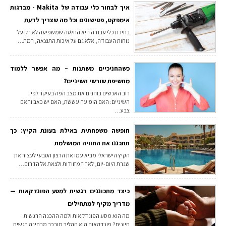
איך לבחור כלי עבודה של Makita - מברגות
אימפקט, פטישונים וכל מה שצריך לדעת
בחירת כלי עבודה היא החלטה שמשפיעה לא רק על
נוחות העבודה, אלא גם על איכות התוצאה, רמת…
כשהחניכיים משתנות – מה אפשר ללמוד
מחשיפת שורשי השיניים?
רוב האנשים בוחנים את מצב הפה בעיקר לפי
השיניים: האם הופיעה עששת, האם יש כאב והאם
צבע…
חופשה משפחתית באילת בעונת הקיץ: כך
תתכננו את החוויה המושלמת
הקיץ הישראלי מביא עמו את הרצון הטבעי לעצור את
שגרת היום-יום, לארוז מזוודות ולצאת אל הדרום…
כיצד מתכוננים רגשית למסע הפונדקאות —
מדריך מקיף למתחילים
מה הוא מסע הפונדקאות ולמה ההכנה הרגשית
חיונית? פונדקאות היא תהליך מורכב מבחינה רגשית,