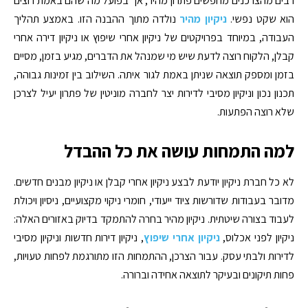
רבים מהצרכנים מחפשים פתרון מהיר, אך בפועל מה שהם באמת רוצים
הוא שקט נפשי.
ניקיון מהיר
נולדה מתוך ההבנה הזו. באמצע תהליך
העבודה, במיוחד בפרויקטים של ניקיון אחרי שיפוץ או ניקיון דירה אחרי
קבלן, הלקוח רוצה לדעת שיש מי שמנהל את הדברים, מגיע בזמן, מסיים
בזמן ומספק תוצאה שניתן באמת לגור איתה. השילוב בין זמינות גבוהה,
תכנון נכון וניקיון מסיבי לדירות יצר לחברה מוניטין של פתרון יעיל לצרכן
שלא רוצה הפתעות.
למה התמחות עושה את כל ההבדל
לא כל חברת ניקיון יודעת לבצע ניקיון אחרי קבלן או ניקיון מבנים חדשים.
מדובר בעבודות שדורשות ציוד ייעודי, חומרי ניקוי מקצועיים, ניסיון ויכולת
לעבוד בצורה שיטתית. ניקיון מהיר בחרה להתמקד בדיוק באזורים האלה:
ניקיון לפני אכלוס,
ניקיון אחרי שיפוץ
, ניקיון דירות חדשות וניקיון מסיבי
לדירות ולבתי עסק. עבור הצרכן, ההתמחות הזו מתורגמת לפחות טעויות,
פחות תיקונים ובעיקר לתוצאה אחידה וברורה.