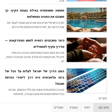
צבע…
חופשה משפחתית באילת בעונת הקיץ: כך
תתכננו את החוויה המושלמת
הקיץ הישראלי מביא עמו את הרצון הטבעי לעצור את
שגרת היום-יום, לארוז מזוודות ולצאת אל הדרום…
כיצד מתכוננים רגשית למסע הפונדקאות —
מדריך מקיף למתחילים
מה הוא מסע הפונדקאות ולמה ההכנה הרגשית
חיונית? פונדקאות היא תהליך מורכב מבחינה רגשית,
לא…
האם הדרך של ישראל לעלות על הגל של
בינה מלאכותית היא דרך לימודי הנדסת
תוכנה?
הבינה המלאכותית משנה את כללי המשחק. חברות
בכל העולם משנות את אופן העבודה, מפתחות
מוצרים…
אתם כאן:
ראשי
קנאביס
מאמרים