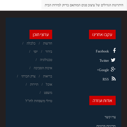
היתרונות הגדולים של עיצוב פנים המותאם בדיוק למידות הבית
עקבו אחרינו
ערוצי תוכן
חדשות
כלכלה
Facebook
בידור
יופי
טכנולוגיה
Twitter
איכות הסביבה
Google+
בריאות
צדק חברתי
RSS
אוכל
תיירות
משפט
אודות ועזרה
טיולי משפחות לחו"ל
צרו קשר
מדיניות פרטיות