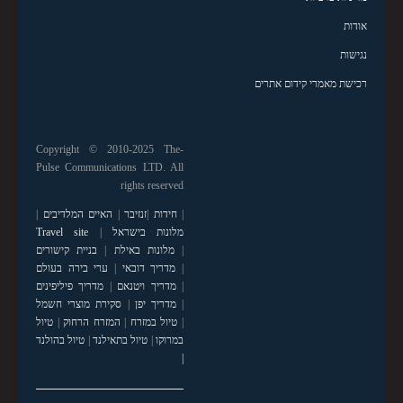
אודות
נגישות
רכישת מאמרי קידום אתרים
Copyright © 2010-2025 The-
Pulse Communications LTD. All
rights reserved
|
חידות
|
זנזיבר
|
האיים המלדיבים
|
מלונות בישראל
|
Travel site
|
מלונות באילת
|
בניית קישורים
|
מדריך דובאי
|
ערי בירה בעולם
|
מדריך ויטנאם
|
מדריך פיליפינים
|
מדריך יפן
|
סקירת מוצרי חשמל
|
טיול במזרח
|
המזרח הרחוק
|
טיול
במרוקו
|
טיול בתאילנד
|
טיול בהולנד
|