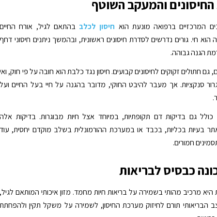
החיסונים והמעקב השוטף
ם המרכזיים ברפואה מונעת הוא
חיסון לכלב
בהתאם לגיל, אורח החיים
הוא חי. גורים נדרשים לסדרת חיסונים ראשונית, ובהמשך ניתנים חיסוני דחף
ת הגנה גבוהה.
גם חתולים זקוקים לחיסונים קבועים. חיסון נגד כלבת הוא חובה על פי חוק, ואי
גרור סנקציות. אך מעבר להיבט החוקי, מדובר בהגנה על חיי בעל החיים ועל
.
ולל גם בדיקות דם תקופתיות, במיוחד אצל חיות מבוגרות. בדיקות אלה
ר בעיות בכליות, בכבד או במערכת ההורמונלית בשלב מוקדם יחסית, עוד
סמינים חמורים.
כונה כבסיס לבריאות
 היא מרכיב מהותי בשמירה על בריאות חיות מחמד. מזון איכותי המותאם לגיל,
 הבריאותי תורם לחיזוק מערכת החיסון, לשמירה על משקל תקין ולהפחתת