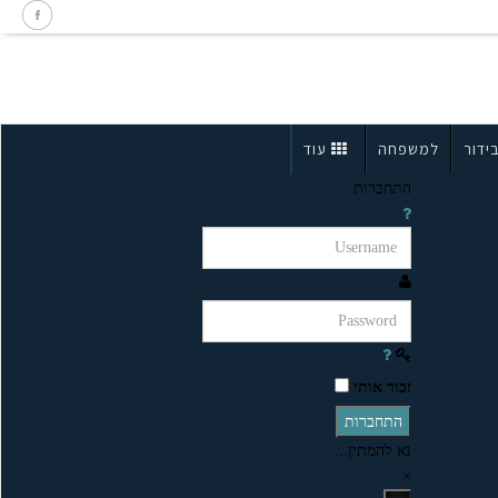
ידור
למשפחה
עוד
התחברות
זכור אותי
התחברות
נא להמתין...
×