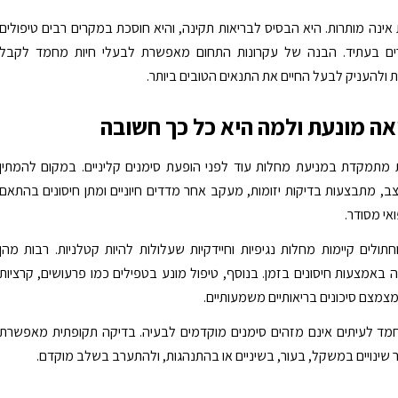
אינה מותרות. היא הבסיס לבריאות תקינה, והיא חוסכת במקרים רבים טיפולים
רים בעתיד. הבנה של עקרונות התחום מאפשרת לבעלי חיות מחמד לקבל
ת ולהעניק לבעל החיים את התנאים הטובים ביותר.
אה מונעת ולמה היא כל כך חשובה
 מתמקדת במניעת מחלות עוד לפני הופעת סימנים קליניים. במקום להמתין
 מתבצעות בדיקות יזומות, מעקב אחר מדדים חיוניים ומתן חיסונים בהתאם
אי מסודר.
תולים קיימות מחלות נגיפיות וחיידקיות שעלולות להיות קטלניות. רבות מהן
ה באמצעות חיסונים בזמן. בנוסף, טיפול מונע בטפילים כמו פרעושים, קרציות
מצמצם סיכונים בריאותיים משמעותיים.
חמד לעיתים אינם מזהים סימנים מוקדמים לבעיה. בדיקה תקופתית מאפשרת
ר שינויים במשקל, בעור, בשיניים או בהתנהגות, ולהתערב בשלב מוקדם.