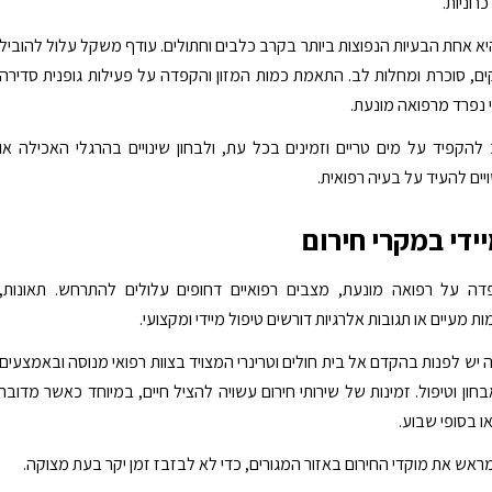
רוניות.
א אחת הבעיות הנפוצות ביותר בקרב כלבים וחתולים. עודף משקל עלול להוביל
ם, סוכרת ומחלות לב. התאמת כמות המזון והקפדה על פעילות גופנית סדירה
נפרד מרפואה מונעת.
להקפיד על מים טריים וזמינים בכל עת, ולבחון שינויים בהרגלי האכילה או
ים להעיד על בעיה רפואית.
ידי במקרי חירום
ה על רפואה מונעת, מצבים רפואיים דחופים עלולים להתרחש. תאונות,
ת מעיים או תגובות אלרגיות דורשים טיפול מיידי ומקצועי.
יש לפנות בהקדם אל בית חולים וטרינרי המצויד בצוות רפואי מנוסה ובאמצעים
ון וטיפול. זמינות של שירותי חירום עשויה להציל חיים, במיוחד כאשר מדובר
ו בסופי שבוע.
ראש את מוקדי החירום באזור המגורים, כדי לא לבזבז זמן יקר בעת מצוקה.