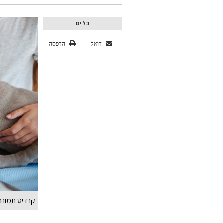
כלים
דואל
הדפסה
קרדיט תמונה REEPIK