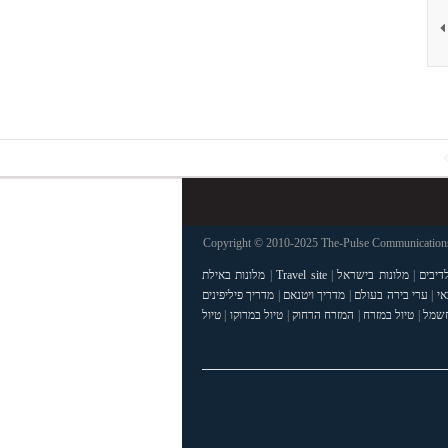
Copyright © 2010-2025 The-Pulse Communications 
דיבים
|
מלונות בישראל
|
Travel site
|
מלונות באילת
אי
|
ערי בירה בעולם
|
מדריך ויטנאם
|
מדריך פיליפינים
חשמל
|
טיול במזרח
|
המזרח הרחוק
|
טיול במרוקו
|
טיול