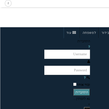
ידור
למשפחה
עוד
התחברות
זכור אותי
התחברות
נא להמתין...
×