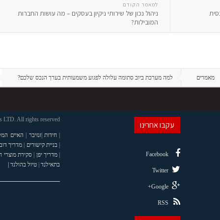
למאמר הקודם
סית
ניהול נכון של שירותי ניקיון בעסקים – מה עושות החברות
המובילות?
מאמרים
למה מערכת ביוב סתומה עלולה לפגוע משמעותית בערך הנכס שלכם?
LTD. All rights reserved
עקבו אחרינו
|
חידות
|
זנזיבר
|
האיים המל
|
בניית קישורים
|
מדריך דוב
Facebook
|
מדריך יפן
|
סקירת מוצרי 
בתאילנד
|
טיול בהולנד |
Twitter
Google+
RSS