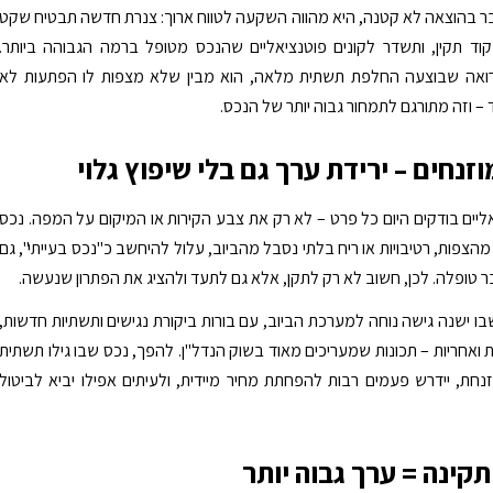
 בהוצאה לא קטנה, היא מהווה השקעה לטווח ארוך: צנרת חדשה תבטיח שקט
וד תקין, ותשדר לקונים פוטנציאליים שהנכס מטופל ברמה הגבוהה ביותר.
ואה שבוצעה החלפת תשתית מלאה, הוא מבין שלא מצפות לו הפתעות לא
 – וזה מתורגם לתמחור גבוה יותר של הנכס.
זנחים – ירידת ערך גם בלי שיפוץ גלוי
אליים בודקים היום כל פרט – לא רק את צבע הקירות או המיקום על המפה. נכס
צפות, רטיבויות או ריח בלתי נסבל מהביוב, עלול להיחשב כ"נכס בעייתי", גם
 טופלה. לכן, חשוב לא רק לתקן, אלא גם לתעד ולהציג את הפתרון שנעשה.
בו ישנה גישה נוחה למערכת הביוב, עם בורות ביקורת נגישים ותשתיות חדשות,
ואחריות – תכונות שמעריכים מאוד בשוק הנדל"ן. להפך, נכס שבו גילו תשתית
נחת, יידרש פעמים רבות להפחתת מחיר מיידית, ולעיתים אפילו יביא לביטול
קינה = ערך גבוה יותר