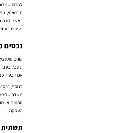
למרות שמדובר
תברואתי, תפק
כאשר קונה ר
נעימות בעתיד
נכסים מו
קונים פוטנצי
שסבל בעבר מה
אם הבעיה כבר
בנוסף, נכס ש
משדר שקיפות 
סתומה או מוז
העסקה.
תשתית ת