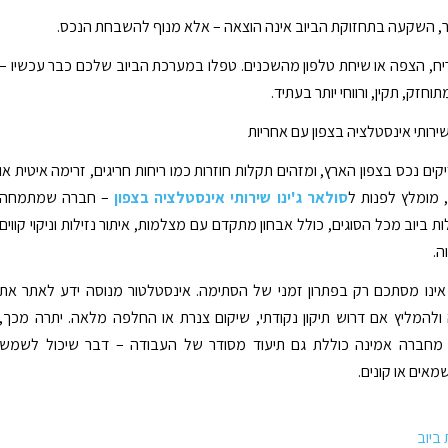
, השקעה בתחזוקת הביוב אינה הוצאה – אלא מנוף להשבחת הנכס.
יח, הצפה או שיחת טלפון מהשכנים. טפלו במערכת הביוב שלכם כבר עכשיו –
וחזק, תקין, ורווחי יותר בעתיד.
 שירותי אינסטלציה בצפון עם אחריות
ם נכס בצפון הארץ, ומזהים תקלות חוזרות כמו ריחות חריגים, זרימה איטית או
, מומלץ לפנות ל
סולאר ג'ינו שירותי אינסטלציה בצפון
– חברה שמתמחה
 ביוב מכל הסוגים, כולל אבחון מתקדם עם מצלמות, איתור נזילות וניקוי קווים
ה.
 אינו מסתכם רק בפתרון זמני של הסתימה. אינסטלטור מנוסה ידע לאתר את
להמליץ אם דרוש תיקון נקודתי, שיקום צנרת או החלפה מלאה. יתרה מכך,
מחברה אמינה כוללת גם תיעוד מסודר של העבודה – דבר שיכול לשמש
מאים או קונים.
ביוב