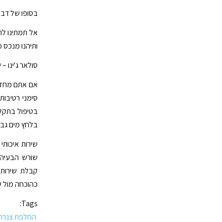
בסופו של דבר
אל תמתינו לר
ותיהנו מנכס מת
סולאר ג'ינו –
אם אתם מחזיקי
סימני רטיבות
בטיפול בתקלות
בלחץ מים גבו
שירות איכותי
שורש הבעיה ו
קבלת שירות 
כהוכחה מול ש
Tags:
החלפת צנרת 