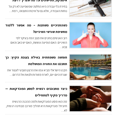
אימפקט, פטישונים וכל מה שצריך לדעת
בחירת כלי עבודה היא החלטה שמשפיעה לא רק על
נוחות העבודה, אלא גם על איכות התוצאה, רמת…
כשהחניכיים משתנות – מה אפשר ללמוד
מחשיפת שורשי השיניים?
רוב האנשים בוחנים את מצב הפה בעיקר לפי
השיניים: האם הופיעה עששת, האם יש כאב והאם
צבע…
חופשה משפחתית באילת בעונת הקיץ: כך
תתכננו את החוויה המושלמת
הקיץ הישראלי מביא עמו את הרצון הטבעי לעצור את
שגרת היום-יום, לארוז מזוודות ולצאת אל הדרום…
כיצד מתכוננים רגשית למסע הפונדקאות —
מדריך מקיף למתחילים
מה הוא מסע הפונדקאות ולמה ההכנה הרגשית
חיונית? פונדקאות היא תהליך מורכב מבחינה רגשית,
לא…