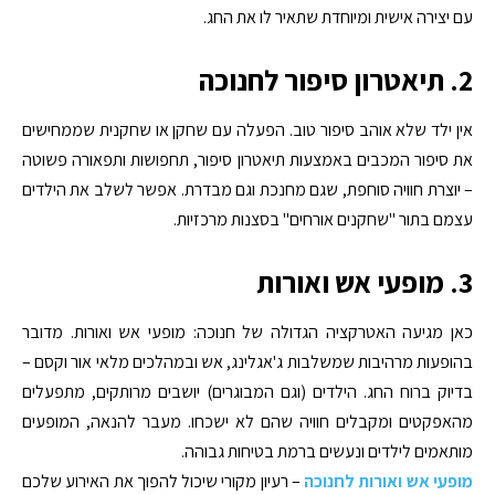
עם יצירה אישית ומיוחדת שתאיר לו את החג.
2. תיאטרון סיפור לחנוכה
אין ילד שלא אוהב סיפור טוב. הפעלה עם שחקן או שחקנית שממחישים
את סיפור המכבים באמצעות תיאטרון סיפור, תחפושות ותפאורה פשוטה
– יוצרת חוויה סוחפת, שגם מחנכת וגם מבדרת. אפשר לשלב את הילדים
עצמם בתור "שחקנים אורחים" בסצנות מרכזיות.
3. מופעי אש ואורות
כאן מגיעה האטרקציה הגדולה של חנוכה: מופעי אש ואורות. מדובר
בהופעות מרהיבות שמשלבות ג'אגלינג, אש ובמהלכים מלאי אור וקסם –
בדיוק ברוח החג. הילדים (וגם המבוגרים) יושבים מרותקים, מתפעלים
מהאפקטים ומקבלים חוויה שהם לא ישכחו. מעבר להנאה, המופעים
מותאמים לילדים ונעשים ברמת בטיחות גבוהה.
מופעי אש ואורות לחנוכה
– רעיון מקורי שיכול להפוך את האירוע שלכם