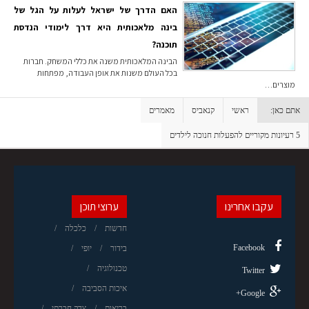
האם הדרך של ישראל לעלות על הגל של
בינה מלאכותית היא דרך לימודי הנדסת
תוכנה?
הבינה המלאכותית משנה את כללי המשחק. חברות
בכל העולם משנות את אופן העבודה, מפתחות
מוצרים…
אתם כאן:
ראשי
קנאביס
מאמרים
5 רעיונות מקוריים להפעלות חנוכה לילדים
עקבו אחרינו
ערוצי תוכן
חדשות
כלכלה
Facebook
בידור
יופי
טכנולוגיה
Twitter
איכות הסביבה
Google+
בריאות
צדק חברתי