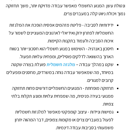
ונטולת עשן. המנוע החשמלי מאפשר עבודה מדויקת יותר, משך תחזוקה
נמוך ויכולת ניווט קלה במעברים צרים.
ידידותיות לסביבה - פליטת מזהמים אפסית הופכת את המלגזות
החשמליות לפתרון ירוק ואידיאלי לארגונים המעוניינים לשמור על
איכות הסביבה ולעמוד בתקנות הקיימות.
חיסכון באנרגיה - השימוש במנוע חשמלי הוא חסכוני יותר בטווח
הארוך בהשוואה לדלקים פוסיליים, ומפחית עלויות תפעול.
שקט במהלך עבודה –
מלגזה חשמלית
פועלת בצורה שקטה
במיוחד, מה שמאפשר עבודה נוחה במשרדים, מחסנים ומפעלים
קרובים למגורים.
תחזוקה מופחתת - המנועים החשמליים דורשים פחות תחזוקה
ממנועי בעירה פנימית, מה שמפחית עלויות ומונע תקלות בלתי
צפויות.
גמישות וניידות - עיצוב קומפקטי מאפשר למלגזות חשמליות
לפעול במעברים צרים או מקומות צפופים, דבר המהווה יתרון
משמעותי בסביבות עבודה דינמיות.