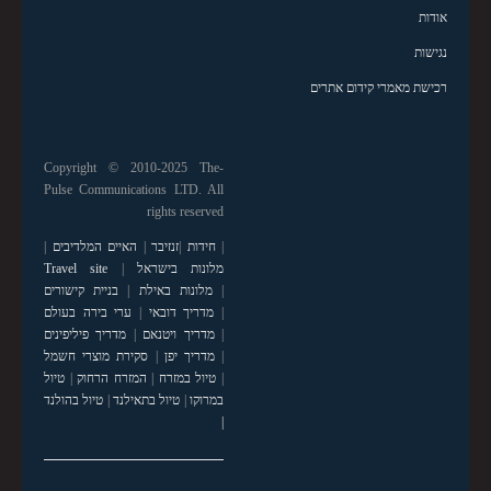
אודות
נגישות
רכישת מאמרי קידום אתרים
Copyright © 2010-2025 The-
Pulse Communications LTD. All
rights reserved
|
חידות
|
זנזיבר
|
האיים המלדיבים
|
מלונות בישראל
|
Travel site
|
מלונות באילת
|
בניית קישורים
|
מדריך דובאי
|
ערי בירה בעולם
|
מדריך ויטנאם
|
מדריך פיליפינים
|
מדריך יפן
|
סקירת מוצרי חשמל
|
טיול במזרח
|
המזרח הרחוק
|
טיול
במרוקו
|
טיול בתאילנד
|
טיול בהולנד
|