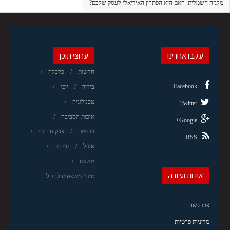
מלגזה חשמלית: האם היא הפתרון האידיאלי לעסק שלכם?
עקבו אחרינו
ערוצי תוכן
חדשות
כלכלה
Facebook
בידור
יופי
טכנולוגיה
Twitter
איכות הסביבה
Google+
בריאות
צדק חברתי
RSS
אוכל
תיירות
משפט
אודות ועזרה
טיולי משפחות לחו"ל
צרו קשר
מדיניות פרטיות