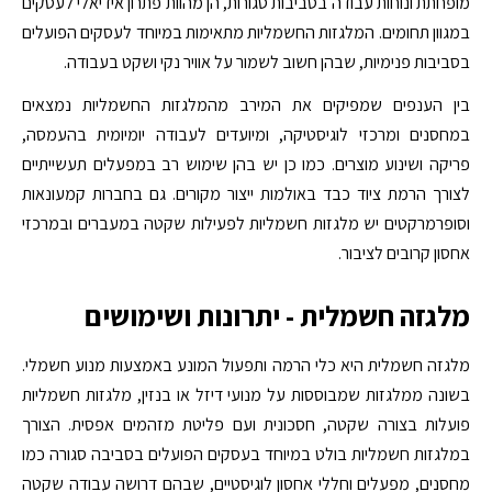
מופחתת ונוחות עבודה בסביבות סגורות, הן מהוות פתרון אידיאלי לעסקים
במגוון תחומים. המלגזות החשמליות מתאימות במיוחד לעסקים הפועלים
בסביבות פנימיות, שבהן חשוב לשמור על אוויר נקי ושקט בעבודה.
בין הענפים שמפיקים את המירב מהמלגזות החשמליות נמצאים
במחסנים ומרכזי לוגיסטיקה, ומיועדים לעבודה יומיומית בהעמסה,
פריקה ושינוע מוצרים. כמו כן יש בהן שימוש רב במפעלים תעשייתיים
לצורך הרמת ציוד כבד באולמות ייצור מקורים. גם בחברות קמעונאות
וסופרמרקטים יש מלגזות חשמליות לפעילות שקטה במעברים ובמרכזי
אחסון קרובים לציבור.
מלגזה חשמלית - יתרונות ושימושים
מלגזה חשמלית היא כלי הרמה ותפעול המונע באמצעות מנוע חשמלי.
בשונה ממלגזות שמבוססות על מנועי דיזל או בנזין, מלגזות חשמליות
פועלות בצורה שקטה, חסכונית ועם פליטת מזהמים אפסית. הצורך
במלגזות חשמליות בולט במיוחד בעסקים הפועלים בסביבה סגורה כמו
מחסנים, מפעלים וחללי אחסון לוגיסטיים, שבהם דרושה עבודה שקטה