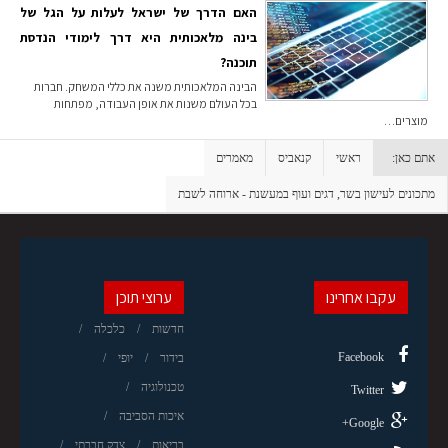
האם הדרך של ישראל לעלות על הגל של
בינה מלאכותית היא דרך לימודי הנדסת
תוכנה?
הבינה המלאכותית משנה את כללי המשחק. חברות
בכל העולם משנות את אופן העבודה, מפתחות
מוצרים…
אתם כאן:
ראשי
קנאביס
מאמרים
מתכונים לעישון בשר, דגים ועוף במעשנת - ארוחה לשבת
עקבו אחרינו
ערוצי תוכן
חדשות
כלכלה
Facebook
בידור
יופי
טכנולוגיה
Twitter
איכות הסביבה
Google+
בריאות
צדק חברתי