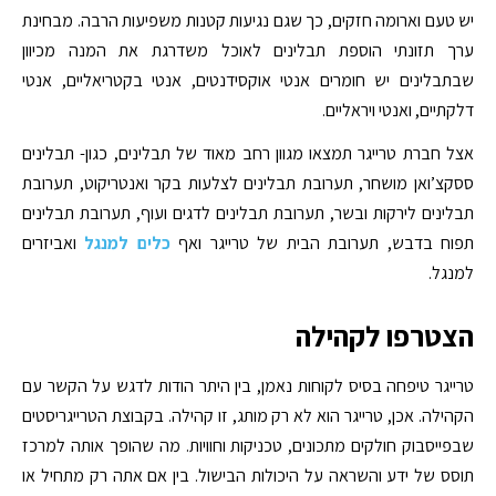
יש טעם וארומה חזקים, כך שגם נגיעות קטנות משפיעות הרבה. מבחינת
ערך תזונתי הוספת תבלינים לאוכל משדרגת את המנה מכיוון
שבתבלינים יש חומרים אנטי אוקסידנטים, אנטי בקטריאליים, אנטי
דלקתיים, ואנטי ויראליים.
אצל חברת טרייגר תמצאו מגוון רחב מאוד של תבלינים, כגון- תבלינים
ססקצ’ואן מושחר, תערובת תבלינים לצלעות בקר ואנטריקוט, תערובת
תבלינים לירקות ובשר, תערובת תבלינים לדגים ועוף, תערובת תבלינים
תפוח בדבש, תערובת הבית של טרייגר ואף
כלים למנגל
ואביזרים
למנגל.
הצטרפו לקהילה
טרייגר טיפחה בסיס לקוחות נאמן, בין היתר הודות לדגש על הקשר עם
הקהילה. אכן, טרייגר הוא לא רק מותג, זו קהילה. בקבוצת הטרייגריסטים
שבפייסבוק חולקים מתכונים, טכניקות וחוויות. מה שהופך אותה למרכז
תוסס של ידע והשראה על היכולות הבישול. בין אם אתה רק מתחיל או