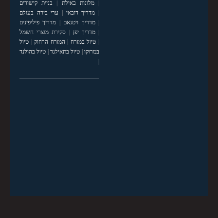
|
מלונות באילת
|
בניית קישורים
|
מדריך דובאי
|
ערי בירה בעולם
|
מדריך ויטנאם
|
מדריך פיליפינים
|
מדריך יפן
|
סקירת מוצרי חשמל
|
טיול במזרח
|
המזרח הרחוק
|
טיול
במרוקו
|
טיול בתאילנד
|
טיול בהולנד
|