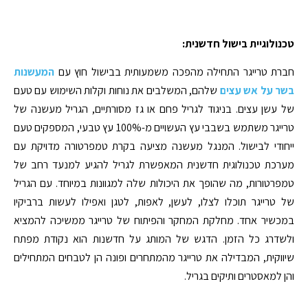
טכנולוגיית בישול חדשנית:
חברת טרייגר התחילה מהפכה משמעותית בבישול חוץ עם
המעשנות
בשר על אש עצים
שלהם, המשלבים את נוחות וקלות השימוש עם טעם
של עשן עצים. בניגוד לגריל פחם או גז מסורתיים, הגריל מעשנה של
טרייגר משתמש בשבבי עץ העשויים מ-100% עץ טבעי, המספקים טעם
ייחודי לבישול. המנגל מעשנה מציעה בקרת טמפרטורה מדויקת עם
מערכת טכנולוגית חדשנית המאפשרת לגריל להגיע למנעד רחב של
טמפרטורות, מה שהופך את היכולות שלה למגוונות במיוחד. עם הגריל
של טרייגר תוכלו לצלו, לעשן, לאפות, לטגן ואפילו לעשות ברביקיו
במכשיר אחד. מחלקת המחקר והפיתוח של טרייגר ממשיכה להמציא
ולשדרג כל הזמן. הדגש של המותג על חדשנות הוא נקודת מפתח
שיווקית, המבדילה את טרייגר מהמתחרים ופונה הן לטבחים המתחילים
והן למאסטרים ותיקים בגריל.