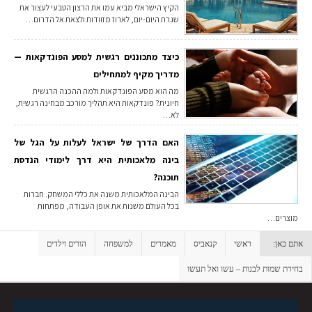
הקיץ הישראלי מביא עמו את הרצון הטבעי לעצור את
שגרת היום-יום, לארוז מזוודות ולצאת אל הדרום…
כיצד מתכוננים רגשית למסע הפונדקאות —
מדריך מקיף למתחילים
מה הוא מסע הפונדקאות ולמה ההכנה הרגשית
חיונית? פונדקאות היא תהליך מורכב מבחינה רגשית,
לא…
האם הדרך של ישראל לעלות על הגל של
בינה מלאכותית היא דרך לימודי הנדסת
תוכנה?
הבינה המלאכותית משנה את כללי המשחק. חברות
בכל העולם משנות את אופן העבודה, מפתחות
מוצרים…
אתם כאן:
ראשי
קנאביס
מאמרים
למשפחה
הורים וילדים
בחירת שמות לבנות – עשו ואל תעשו