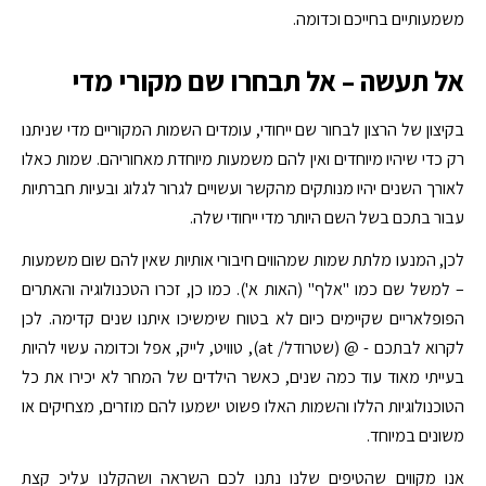
משמעותיים בחייכם וכדומה.
אל תעשה – אל תבחרו שם מקורי מדי
בקיצון של הרצון לבחור שם ייחודי, עומדים השמות המקוריים מדי שניתנו
רק כדי שיהיו מיוחדים ואין להם משמעות מיוחדת מאחוריהם. שמות כאלו
לאורך השנים יהיו מנותקים מהקשר ועשויים לגרור לגלוג ובעיות חברתיות
עבור בתכם בשל השם היותר מדי ייחודי שלה.
לכן, המנעו מלתת שמות שמהווים חיבורי אותיות שאין להם שום משמעות
– למשל שם כמו "אלף" (האות א'). כמו כן, זכרו הטכנולוגיה והאתרים
הפופלאריים שקיימים כיום לא בטוח שימשיכו איתנו שנים קדימה. לכן
לקרוא לבתכם - @ (שטרודל/ at), טוויט, לייק, אפל וכדומה עשוי להיות
בעייתי מאוד עוד כמה שנים, כאשר הילדים של המחר לא יכירו את כל
הטוכנולוגיות הללו והשמות האלו פשוט ישמעו להם מוזרים, מצחיקים או
משונים במיוחד.
אנו מקווים שהטיפים שלנו נתנו לכם השראה ושהקלנו עליכ קצת