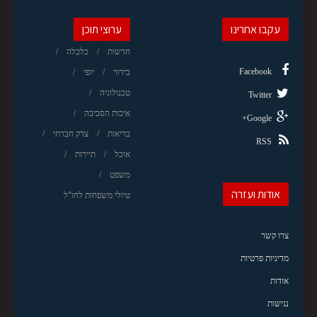
עקבו אחרינו
ערוצי תוכן
חדשות
כלכלה
Facebook
בידור
יופי
טכנולוגיה
Twitter
איכות הסביבה
Google+
בריאות
צדק חברתי
RSS
אוכל
תיירות
משפט
אודות ועזרה
טיולי משפחות לחו"ל
צרו קשר
מדיניות פרטיות
אודות
נגישות