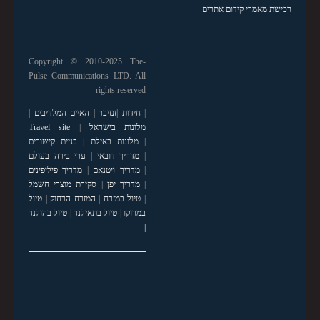
רכישת מאמרי קידום אתרים
Copyright © 2010-2025 The-
Pulse Communications LTD. All
rights reserved
|
חידות
|
זנזיבר
|
האיים המלדיבים
|
מלונות בישראל
|
Travel site
|
מלונות באילת
|
בניית קישורים
|
מדריך דובאי
|
ערי בירה בעולם
|
מדריך ויטנאם
|
מדריך פיליפינים
|
מדריך יפן
|
סקירת מוצרי חשמל
|
טיול במזרח
|
המזרח הרחוק
|
טיול
במרוקו
|
טיול בתאילנד
|
טיול בהולנד
|