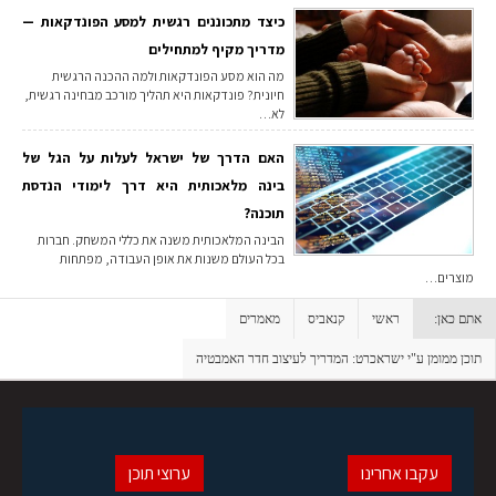
כיצד מתכוננים רגשית למסע הפונדקאות —
מדריך מקיף למתחילים
מה הוא מסע הפונדקאות ולמה ההכנה הרגשית
חיונית? פונדקאות היא תהליך מורכב מבחינה רגשית,
לא…
האם הדרך של ישראל לעלות על הגל של
בינה מלאכותית היא דרך לימודי הנדסת
תוכנה?
הבינה המלאכותית משנה את כללי המשחק. חברות
בכל העולם משנות את אופן העבודה, מפתחות
מוצרים…
אתם כאן:
ראשי
קנאביס
מאמרים
תוכן ממומן ע"י ישראכרט: המדריך לעיצוב חדר האמבטיה
עקבו אחרינו
ערוצי תוכן