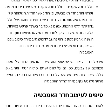
בסביבה לחה ואף נחשבים למטהרי אוויר, כמו למשל הפוטוס.
חללי רחצה שקופים – חללי רחצה שקופים מסייעים ביצירת מראה
יוקרתי יותר בחדר האמבטיה, ובייחוד כאשר החזית השקופה של
חדר האמבטיה מתמזגת עם חדר השינה ויוצרת תחושה של חלל
גדול יותר, ללא מחיצות. אמנם לא מדובר בטרנד פרקטי במיוחד,
אלא בכזה שמיועד בעיקר לחדרי אמבטיה שנמצאים בתוך חדר
השינה, אך אין ספק כי הוא נחשב לדומיננטי במיוחד כיום בעולם
העיצוב, וכי הוא מסייע ביצירת מראה מרהיב ביותר בחדר
האמבטיה.
מינימליזם – עיצוב מינימליסטי הוא עיצוב שנשען לרוב על מספר
מצומצם של צבעים, כמו גם על קווים ישרים ומראה "נקי" יותר באופן
כללי. עיצוב כזה אינו מעמיס על החדר בצבעים או בחפצים, ומייצר
מראה אלגנטי ונקי במיוחד לחדר האמבטיה.
טיפים לעיצוב חדר האמבטיה
לאחר שהבנו מהם הטרנדים הבולטים כיום בתחום עיצוב חדרי