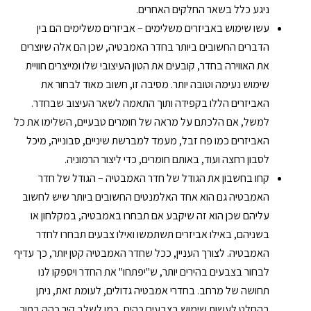
ניגע כלל בשאר החלקים האחרים.
עשו שימוש באביזרים משלימים – אביזרים משלימים הם בין
הדברים החשובים ביותר בחדר האמבטיה, שכן הם אלה שיוצרים
את האווירה בחדר, קובעים את הטון העיצובי שלו ומייצרים חוויית
שימוש נעימה וטובה יותר. מסיבה זו, חשוב מאוד לבחור את
האביזרים הללו בקפידה ותוך התאמה לשאר העיצוב שבחדר.
למשל, אם הלכתם על מראה של חומרים טבעיים, השלימו את כל
האביזרים כמו פח זבל, מעמד למברשת שיניים, סבונייה, מיכל
לסבון רחצה ועוד, באותם חומרים, כדי ליצור הרמוניה.
קחו בחשבון את הגודל של חדר האמבטיה – הגודל של חדר
האמבטיה גם הוא אחד האלמנטים החשובים ביותר שיש לחשוב
עליהם שכן הוא זה שיקבע אם תבחרו באמבטיה, במקלחון או
בשניהם, באילו אביזרים תשתמשו ואילו צבעים תבחרו לחדר
האמבטיה. לצורך העניין, ככל שחדר האמבטיה קטן יותר, כך עדיף
לבחור בצבעים בהירים יותר, ש"יפתחו" את החדר ויספקו לנו
תחושה של מרחב. בחדרי אמבטיה גדולים, לעומת זאת, ניתן
בהחלט לעשות שימוש בצבעים כהים, כמו לשלב קיר כהה בתוך