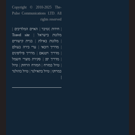
Copyright © 2010-2025 The-
Pulse Communications LTD. All
rights reserved
|
חידות
|
זנזיבר
|
האיים המלדיבים
|
מלונות בישראל
|
Travel site
|
מלונות באילת
|
בניית קישורים
|
מדריך דובאי
|
ערי בירה בעולם
|
מדריך ויטנאם
|
מדריך פיליפינים
|
מדריך יפן
|
סקירת מוצרי חשמל
|
טיול במזרח
|
המזרח הרחוק
|
טיול
במרוקו
|
טיול בתאילנד
|
טיול בהולנד
|