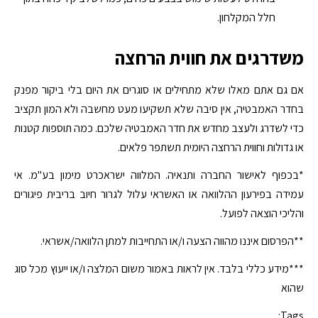
חלל המקלחון.
משדרגים את חווית הרחצה
אם גם אתם מאלו שלא מתחילים או סוגרים את היום בלי ביקור מפנק
בחדר האמבטיה, אין סיבה שלא תשקיעו מעט מחשבה ולא המון תקציב
כדי לשדרג ולעצב מחדש את חדר האמבטיה שלכם. כמה תוספות קטנות
או גדולות וחווית הרחצה היומית תשתפר פלאים.
*בכפוף לאישור החברה ותנאיה. המלווה ישראכרט מימון בע"מ. אי
עמידה בפירעון ההלוואה או האשראי עלול לגרור חיוב בריבית פיגורים
והליכי הוצאה לפועל.
**הפרסום איננו מהווה הצעה ו/או התחייבות למתן הלוואה/אשראי.
***מידע כללי בלבד. אין לראות באמור משום המלצה ו/או ייעוץ מכל סוג
שהוא
Tags: