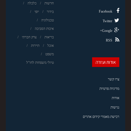
חדשות
כלכלה
Facebook
בידור
יופי
טכנולוגיה
Twitter
איכות הסביבה
Google+
בריאות
צדק חברתי
RSS
אוכל
תיירות
משפט
אודות ועזרה
טיולי משפחות לחו"ל
צרו קשר
מדיניות פרטיות
אודות
נגישות
רכישת מאמרי קידום אתרים