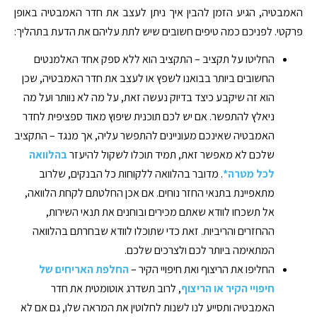
האמבטיה, הגיע הזמן להבין איך ניתן לעצב את חדר האמבטיה באופן
פרקטי. לפניכם כמה טיפים חשובים שיש לתת עליהם את הדעת בתהליך:
החליטו על תקציב – התקציב הוא ללא ספק אחד האלמנטים
החשובים ביותר בבואנו לשפץ או לעצב את חדר האמבטיה, שכן
הוא זה שיקבע כיצד בדיוק נעשה זאת, על מה לא נוותר ועל מה
ניאלץ להתפשר. אם יש לכם תוכנית שיפוץ מאוד ספציפית לחדר
האמבטיה שאינכם מעוניינים להתפשר עליה, אך מנגד – התקציב
שלכם לא מאפשר זאת, תמיד תוכלו לשקול להיעזר
בהלוואה
לכל מטרה*
. מדובר בהלוואה ללקוחות כל הבנקים, שלרוב
מתאפיינת בתנאי החזר נוחים. אם אכן החלטתם לקחת הלוואה,
אל תשכחו לוודא שאתם מכירים ובוחנים את תנאי השירות,
ההחזרים והריביות. זאת כדי שתוכלו לוודא שבחרתם בהלוואה
המתאימה ביותר לכם ולצרכים שלכם.
החליפו את הריצוף ואת חיפויי הקיר –
החלפת האריחים של
חיפויי הקיר או הריצוף
, לרוב תשדרג אוטומטית את חדר
האמבטיה ותסייע לנו לשנות לחלוטין את המראה שלו, גם אם לא