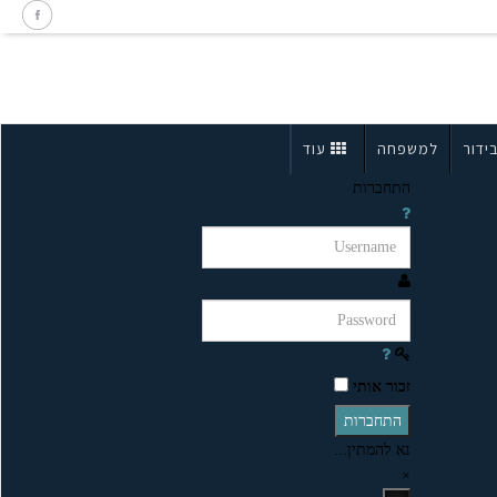
ידור
למשפחה
עוד
התחברות
זכור אותי
התחברות
נא להמתין...
×