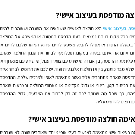
צה מודפסת בעיצוב אישי?
ת בעיצוב אישי
היא חולצה לאנשים ששונאים את השגרה ושאוהבים להיות
לטים בכל מקום בו הם נמצאים. בעת הדפסת התמונה או המשפט על החולצה
 בקטלוג החנות או אפילו להביא משפט לחיים שהוא המוטו שלכם לחיים או
תם אתם או ראיתם באיזה במקום. תוכלו אף לבחור את סגנון החולצה שאתם
עליו את ההדפסה, בין אם זה טי שירט עם צווארון עגול, טי שירט עם צווארון וי או
שלא מבד כותנה, בין אז חולצות אלגנטיות ועוד. יש לכם את החופש לבחור איזה
 הדפסה שאתם מתחברים אליה ואשר מתאימה לאופי ולצרכים שלכם. ההדפסה
עם בכיתוב קטן, בינוני או גדול מקדימה או מאחורי החולצה ובצבעים שאתם
יהם, כך שכל מה שנותר לכם זה רק לבחור את הצבעים, גדול ההדפסה
 רוצים להדפיס עליה.
ימה חולצה מודפסת בעיצוב אישי?
 בעיצוב אישי מתאימה לאנשים בעלי אופי מיוחד שאוהבים שונה ולא שגרתית