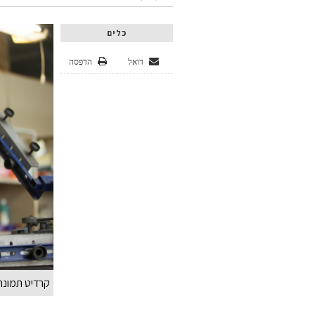
כלים
דואל
הדפסה
קרדיט תמונה REEPIK