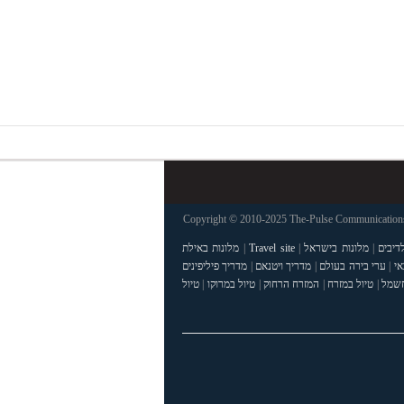
Copyright © 2010-2025 The-Pulse Communications 
דיבים
|
מלונות בישראל
|
Travel site
|
מלונות באילת
אי
|
ערי בירה בעולם
|
מדריך ויטנאם
|
מדריך פיליפינים
חשמל
|
טיול במזרח
|
המזרח הרחוק
|
טיול במרוקו
|
טיול