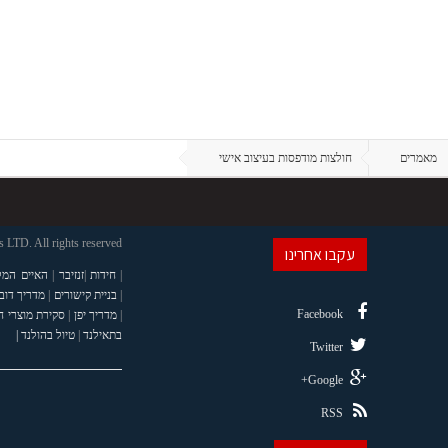
מאמרים
חולצות מודפסות בעיצוב אישי
LTD. All rights reserved
עקבו אחרינו
|
חידות
|
זנזיבר
|
האיים המל
|
בניית קישורים
|
מדריך דוב
Facebook
|
מדריך יפן
|
סקירת מוצרי 
בתאילנד
|
טיול בהולנד |
Twitter
Google+
RSS