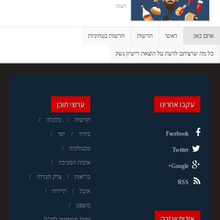
דעות
אתם כאן:
ראשי
חדשות
חדשות בטחוניות
כל מה שרציתם לדעת על הוצאת רישיון נשק
עקבו אחרינו
ערוצי תוכן
חדשות
כלכלה
Facebook
בידור
יופי
טכנולוגיה
Twitter
איכות הסביבה
Google+
בריאות
צדק חברתי
RSS
אוכל
תיירות
משפט
אודות ועזרה
טיולי משפחות לחו"ל