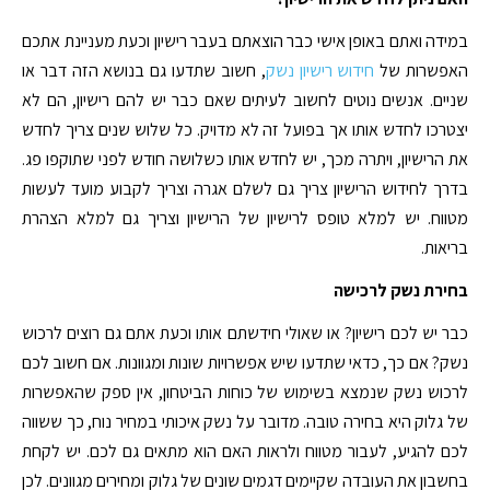
במידה ואתם באופן אישי כבר הוצאתם בעבר רישיון וכעת מעניינת אתכם
האפשרות של
חידוש רישיון נשק
, חשוב שתדעו גם בנושא הזה דבר או
שניים. אנשים נוטים לחשוב לעיתים שאם כבר יש להם רישיון, הם לא
יצטרכו לחדש אותו אך בפועל זה לא מדויק. כל שלוש שנים צריך לחדש
את הרישיון, ויתרה מכך, יש לחדש אותו כשלושה חודש לפני שתוקפו פג.
בדרך לחידוש הרישיון צריך גם לשלם אגרה וצריך לקבוע מועד לעשות
מטווח. יש למלא טופס לרישיון של הרישיון וצריך גם למלא הצהרת
בריאות.
בחירת נשק לרכישה
כבר יש לכם רישיון? או שאולי חידשתם אותו וכעת אתם גם רוצים לרכוש
נשק? אם כך, כדאי שתדעו שיש אפשרויות שונות ומגוונות. אם חשוב לכם
לרכוש נשק שנמצא בשימוש של כוחות הביטחון, אין ספק שהאפשרות
של גלוק היא בחירה טובה. מדובר על נשק איכותי במחיר נוח, כך ששווה
לכם להגיע, לעבור מטווח ולראות האם הוא מתאים גם לכם. יש לקחת
בחשבון את העובדה שקיימים דגמים שונים של גלוק ומחירים מגוונים. לכן