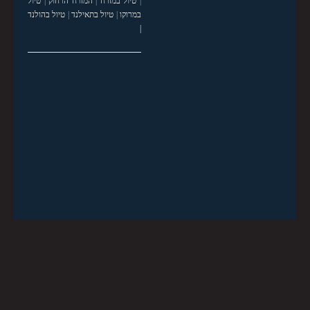
|
טיול במזרח
|
המזרח הרחוק
|
טיול
במרוקו
|
טיול בתאילנד
|
טיול בהולנד
|