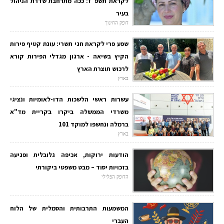
לקראת תשפ"ז: ככה מתרחבת שדרת הניהול
בעיר
דופק החינוך
שפע פרי לקראת חגי תשרי: עונת קטיף פירות
הקיץ בשיאה - ארגון מגדלי הפירות קורא
לרכוש תוצרת הארץ
בארץ
עשרות ראשי הלשכות הדו-לאומיות ונציגי
משרדי הממשלה ביקרו בקריית מד"א
ברמלה ונחשפו למוקד 101
בארץ
הודעות ירוקות, אכיפה גלובלית ופגיעה
בזכויות יסוד – מבט משפטי ביקורתי
הדופק הפלילי
המשמעות התרבותית והסמלית של הלוח
העברי