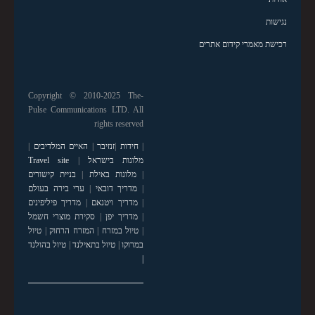
נגישות
רכישת מאמרי קידום אתרים
Copyright © 2010-2025 The-
Pulse Communications LTD. All
rights reserved
|
חידות
|
זנזיבר
|
האיים המלדיבים
|
מלונות בישראל
|
Travel site
|
מלונות באילת
|
בניית קישורים
|
מדריך דובאי
|
ערי בירה בעולם
|
מדריך ויטנאם
|
מדריך פיליפינים
|
מדריך יפן
|
סקירת מוצרי חשמל
|
טיול במזרח
|
המזרח הרחוק
|
טיול
במרוקו
|
טיול בתאילנד
|
טיול בהולנד
|