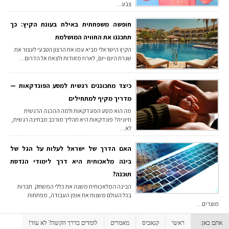
צבע…
חופשה משפחתית באילת בעונת הקיץ: כך
תתכננו את החוויה המושלמת
הקיץ הישראלי מביא עמו את הרצון הטבעי לעצור את
שגרת היום-יום, לארוז מזוודות ולצאת אל הדרום…
כיצד מתכוננים רגשית למסע הפונדקאות —
מדריך מקיף למתחילים
מה הוא מסע הפונדקאות ולמה ההכנה הרגשית
חיונית? פונדקאות היא תהליך מורכב מבחינה רגשית,
לא…
האם הדרך של ישראל לעלות על הגל של
בינה מלאכותית היא דרך לימודי הנדסת
תוכנה?
הבינה המלאכותית משנה את כללי המשחק. חברות
בכל העולם משנות את אופן העבודה, מפתחות
מוצרים…
אתם כאן:
ראשי
קנאביס
מאמרים
לומדים בדרך הקשה? לא עוד!