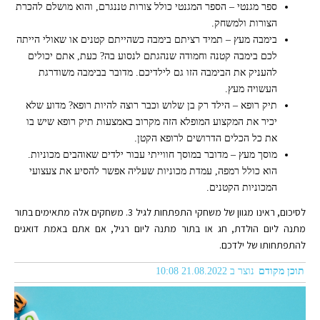
ספר מגנטי – הספר המגנטי כולל צורות טננגרם, והוא מושלם להכרת
הצורות ולמשחק.
בימבה מעץ – תמיד רציתם בימבה כשהייתם קטנים או שאולי הייתה
לכם בימבה קטנה וחמודה שנהגתם לנסוע בה? כעת, אתם יכולים
להעניק את הבימבה הזו גם לילדיכם. מדובר בבימבה משודרגת
העשויה מעץ.
תיק רופא – הילד רק בן שלוש וכבר רוצה להיות רופא? מדוע שלא
יכיר את המקצוע המופלא הזה מקרוב באמצעות תיק רופא שיש בו
את כל הכלים הדרושים לרופא הקטן.
מוסך מעץ – מדובר במוסך חווייתי עבור ילדים שאוהבים מכוניות.
הוא כולל רמפה, עמדת מכוניות שעליה אפשר להסיע את צעצועי
המכוניות הקטנים.
לסיכום, ראינו מגוון של משחקי התפתחות לגיל 3. משחקים אלה מתאימים בתור
מתנה ליום הולדת, חג או בתור מתנה ליום רגיל, אם אתם באמת דואגים
להתפתחותו של ילדכם.
תוכן מקודם
נוצר ב 21.08.2022 10:08