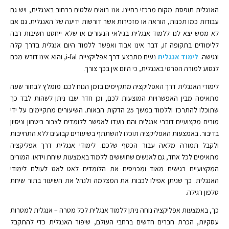
האנגלית תופסת מקום מרכזי בחיינו. אנו רואים שלטים ברחוב באנגלית, ויש גם
עבודות כמו תכנות, הוראה או מזכירות אשר דורשות ידיעה של האנגלית. גם אם
לא ממש יצא לנו ללמוד אנגלית בגילאי הנעורים או שלא ייחסנו חשיבות רבה
ללימודים בתקופה זו, דבר אינו אבוד ואפשר ללמוד היום אנגלית בדרך קלה
ונגישה.
לימוד אנגלית
נעים מתבצע דרך אפליקציית i-fal, והוא אינו דורש מכם
לנסוע למורה הפרטי באנגלית, כי היום אין בכך צורך.
לימודי האנגלית דרך האפליקציה מתקיימים בזמן הנוח לכם. מומלץ לבחור שעה
מתאימה מבין האפשרויות המוצעות לכם, וכן חדר שבו ניתן לשהות לבד כך
שתוכלו להתרכז וללמוד במשך 25 הדקות הבאות. השיעורים מתקיימים על ידי
מורים מקצועיים דוברי אנגלית והם נועדו לאפשר ללומדים לצבור ביטחון וניסיון
בדיבור. באמצעות האפליקציה תוכלו להשתתף בשיעורים קבועים ללא התחייבות
ולקבל תמורה מלאה עבור הכסף שלכם. לימודי אנגלית דרך אפליקציה
מתאימים לכל אחד, גם לאנשים שחוששים ללמוד באמצעות שיחת וידאו. המורים
המקצועיים רגישים מאוד ומכניסים את הלומדים לאט לאט לעולם לימודי
האנגלית. כך שניתן אפילו לכבות את המצלמה ולנהל את השיעור בתור שיחת
טלפון רגילה.
כך, באמצעות אפליקציה נוחה ניתן ללמוד אנגלית לכל מטרה – אנגלית למטרות
עסקיות, הכרת חברים חדשים ברחבי העולם, שיפור האנגלית כדי להתקבל