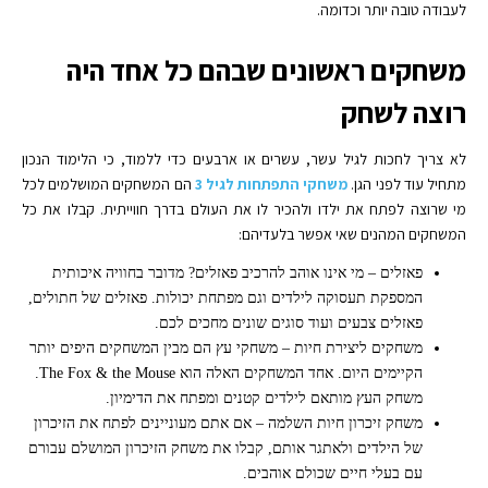
לעבודה טובה יותר וכדומה.
משחקים ראשונים שבהם כל אחד היה
רוצה לשחק
לא צריך לחכות לגיל עשר, עשרים או ארבעים כדי ללמוד, כי הלימוד הנכון
מתחיל עוד לפני הגן.
משחקי התפתחות לגיל 3
הם המשחקים המושלמים לכל
מי שרוצה לפתח את ילדו ולהכיר לו את העולם בדרך חווייתית. קבלו את כל
המשחקים המהנים שאי אפשר בלעדיהם:
פאזלים – מי אינו אוהב להרכיב פאזלים? מדובר בחוויה איכותית
המספקת תעסוקה לילדים וגם מפתחת יכולות. פאזלים של חתולים,
פאזלים צבעים ועוד סוגים שונים מחכים לכם.
משחקים ליצירת חיות – משחקי עץ הם מבין המשחקים היפים יותר
הקיימים היום. אחד המשחקים האלה הוא The Fox & the Mouse.
משחק העץ מותאם לילדים קטנים ומפתח את הדימיון.
משחק זיכרון חיות השלמה – אם אתם מעוניינים לפתח את הזיכרון
של הילדים ולאתגר אותם, קבלו את משחק הזיכרון המושלם עבורם
עם בעלי חיים שכולם אוהבים.