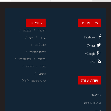
עקבו אחרינו
ערוצי תוכן
חדשות
כלכלה
Facebook
בידור
יופי
טכנולוגיה
Twitter
איכות הסביבה
Google+
בריאות
צדק חברתי
RSS
אוכל
תיירות
משפט
אודות ועזרה
טיולי משפחות לחו"ל
צרו קשר
מדיניות פרטיות
אודות