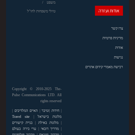
משפט
אודות ועזרה
טיולי משפחות לחו"ל
צרו קשר
מדיניות פרטיות
אודות
נגישות
רכישת מאמרי קידום אתרים
Copyright © 2010-2025 The-
Pulse Communications LTD. All
rights reserved
|
חידות
|
זנזיבר
|
האיים המלדיבים
|
מלונות בישראל
|
Travel site
|
מלונות באילת
|
בניית קישורים
|
מדריך דובאי
|
ערי בירה בעולם
|
מדריך ויטנאם
|
מדריך פיליפינים