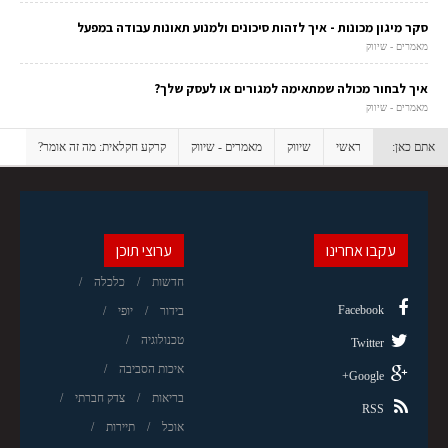
סקר מיגון מכונות - איך לזהות סיכונים ולמנוע תאונות עבודה במפעל
מאמרים - שיווק
איך לבחור מכולה שמתאימה למגורים או לעסק שלך?
מאמרים - שיווק
אתם כאן:
ראשי
שיווק
מאמרים - שיווק
קרקע חקלאית: מה זה אומר?
עקבו אחרינו
ערוצי תוכן
חדשות
כלכלה
Facebook
בידור
יופי
טכנולוגיה
Twitter
איכות הסביבה
Google+
בריאות
צדק חברתי
RSS
אוכל
תיירות