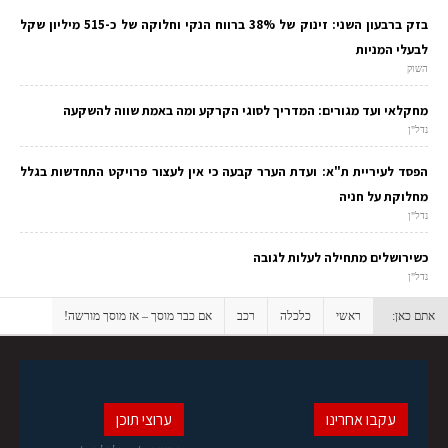
בזק ברבעון השני: זינוק של 38% ברווח הנקי וחלוקה של כ-515 מיליון שקל
לבעלי המניות
השוק
מחקלאי ועד מגורים: המדריך לסוגי הקרקע ומה באמת שווה להשקעה
נדל"ן
הפסד לעיריית ת"א: ועדת הערר קבעה כי אין לעצור פרויקט התחדשות בגלל
מחלוקת על חניה
נדל"ן
כשירושלים מתחילה לעלות לגובה
נדל"ן
אתם כאן:
ראשי
כלכלה
רכב
אם כבר מוסך – אז מוסך מורשה!
עקבו אחרינו
ערוצי תוכן