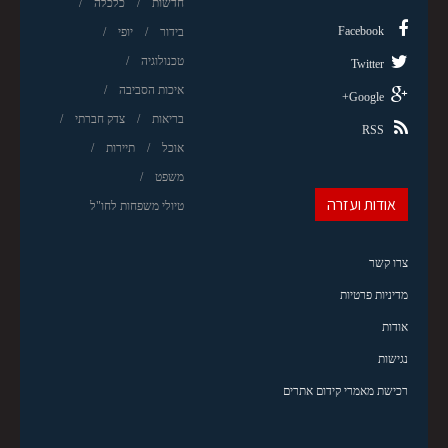
חדשות
כלכלה
Facebook
בידור
יופי
טכנולוגיה
Twitter
איכות הסביבה
Google+
בריאות
צדק חברתי
RSS
אוכל
תיירות
משפט
אודות ועזרה
טיולי משפחות לחו"ל
צרו קשר
מדיניות פרטיות
אודות
נגישות
רכישת מאמרי קידום אתרים