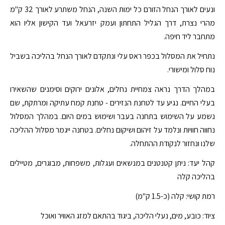
ונעים לאורך הנחל הזורם כל ימות השנה, הנחל משתרע לאורך 32 ק"מ
מהרי נצרת, דרך הגליל התחתון ועמק יזרעאל ועד הקישון אליו הוא
מתחבר ליד חיפה.
נתחיל את המסלול בכפר ראס עלי ונתקדם לאורך הנחל בהליכה בשביל
נוח סלול ומישורי.
במהלך הדרך נראה צמחיית נחלים, אלונים ירוקים וסימנים שהשאירו
בעלי החיים. נגיע עד לטחנת הנזירים - טחנת קמח עתיקה ומרתקת, שם
נשמע על השימוש בתחנה בעבר ושימוש במים היום. במהלך המסלול
נחווה חוויות ונלמד על זיהום ושיקום נחלים. בטחנה ייגמר מסלול ההליכה
שלנו ונחזור לנקודת ההתחלה.
קהל יעד: ניתן קטנטנים במנשאים ועגלות, משפחות, מבוגרים, מטיילים
בהליכה קלה
רמת קושי: קלה (כ-1.5 ק"מ)
ציוד: כובע, מים, נעלי הליכה, ביגוד בהתאם למזג האוויר ואוכל