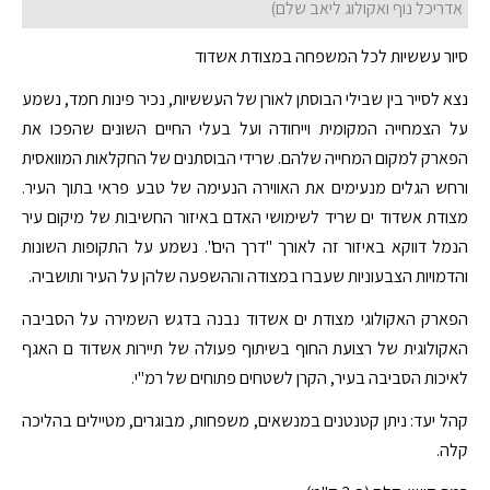
אדריכל נוף ואקולוג ליאב שלם)
סיור עששיות לכל המשפחה במצודת אשדוד
נצא לסייר בין שבילי הבוסתן לאורן של העששיות, נכיר פינות חמד, נשמע
על הצמחייה המקומית וייחודה ועל בעלי החיים השונים שהפכו את
הפארק למקום המחייה שלהם. שרידי הבוסתנים של החקלאות המוואסית
ורחש הגלים מנעימים את האווירה הנעימה של טבע פראי בתוך העיר.
מצודת אשדוד ים שריד לשימושי האדם באיזור החשיבות של מיקום עיר
הנמל דווקא באיזור זה לאורך "דרך הים". נשמע על התקופות השונות
והדמויות הצבעוניות שעברו במצודה וההשפעה שלהן על העיר ותושביה.
הפארק האקולוגי מצודת ים אשדוד נבנה בדגש השמירה על הסביבה
האקולוגית של רצועת החוף בשיתוף פעולה של תיירות אשדוד ם האגף
לאיכות הסביבה בעיר, הקרן לשטחים פתוחים של רמ"י.
קהל יעד: ניתן קטנטנים במנשאים, משפחות, מבוגרים, מטיילים בהליכה
קלה.