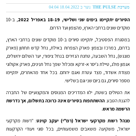
מערכת THE PULSE
נוצר ב 18.04.2022 04:04
הסיורים יתקיימו בימים שני ושלישי, 18-19 באפריל 2022
, ב-10
מוקדים שונים ברחבי הארץ, מהצפון ועד הדרום.
במסגרת הפסטיבל, יתקיימו סיורים ב-10 מוקדים שונים ברחבי הארץ,
בדרום, במרכז ובצפון: פארק הצפרות באילת, נחל קדש תחתון (פארק
מונגש), נחל השבעה, טחנת הנזירים בנחל ציפורי, יער השלום ירושלים,
אגמון פולג, טיילת ג'יסר א-זרקא ומכלול שפך נחל תנינים, פארק אקולוגי
מצודת אשדוד, מצד עטרת ואגם ירוחם. בכל אחד מהאתרים, יתקיימו
מספר סיורים, גם ביום שני וגם בשלישי.
את הטיולים בשטח, ילוו המדריכים המנוסים והמקצועיים של החברה
להגנת הטבע.
ההשתתפות בסיורים אינה כרוכה בתשלום, אך נדרשת
הרשמה מראש.
מנהל רשות מקרקעי ישראל (רמ"י) יעקב קוינט
: "רשות מקרקעי
ישראל, משקיעה משאבים משמעותיים, בכל סוגי ויעודי הקרקעות