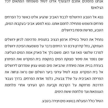
אנחנו מזמינים אתכם להצטרף אלינו לטיול משפחתי המתאים לכל
הגילאים!
נצא אל הטבע הירושלמי לכבוד האביב שהגיע אלינו כאשר כל הפרחים
פורחים והשמש מתחילה לחמם אותנו. נצא למסע אביבי בעקבות המים,
הטבע, מורשת ופסח בירושלים.
נתחיל את הטיול בטיילת ארמון הנציב בתצפית מדהימה לכיוון ירושלים
העתיקה, נחל קידרון ורכס הר הזיתים נדבר על משמעות הפיכת ירושלים
למרכז שלטוני מאז ועד היום. משם נלך אל פארק אמת המים העליונה
שם נספר את סיפור מצוקת המים בתקופת בית המקדש ואת הפיתרון
בעזרת בניית אמה מיוחדת שהביאה מים מגוש עציון שמדרום לירושלים
אל בית המקדש. ונצא לטיול עירוני ביער השלום שם נראה ונחווה את
הפריחה האביבית על שלל צבעיה, נלמד אודות הפרחים. בדרך נעבור
הדרכות מרתקות על הקרבות וקביעת הקו העירוני אחרי מלחמת
העצמאות ועד מלחמת ששת הימים.
הטיול כולל הפעלות בנושא מים ויצירה בטבע.