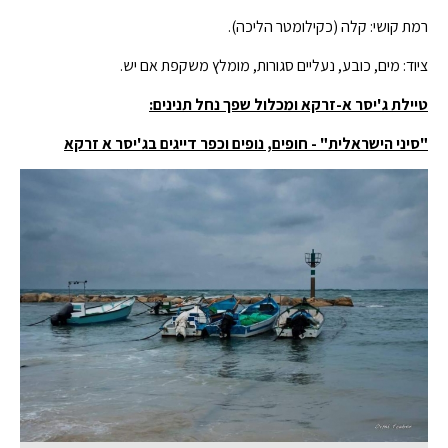
רמת קושי: קלה (כקילומטר הליכה).
ציוד: מים, כובע, נעליים סגורות, מומלץ משקפת אם יש.
טיילת ג'יסר א-זרקא ומכלול שפך נחל תנינים
:
"סיני הישראלית" - חופים, נופים וכפר דייגים בג'יסר א זרקא