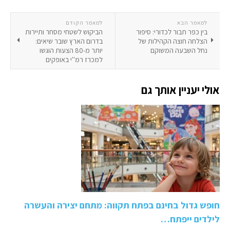
למאמר הבא
למאמר הקודם
בין כפר תבור לכדורי: סיפור
הביקוש לשטחי מסחר ותיירות
הצלחה חוצה הקהילות של
בדרום הארץ שובר שיאים:
נחל השבעה המשוקם
יותר מ-80 הצעות הוגשו
למכרז רמ''י באופקים
אולי יעניין אותך גם
חופש גדול בחינם בפתח תקווה: מתחם יצירה והעשרה
לילדים ייפתח…