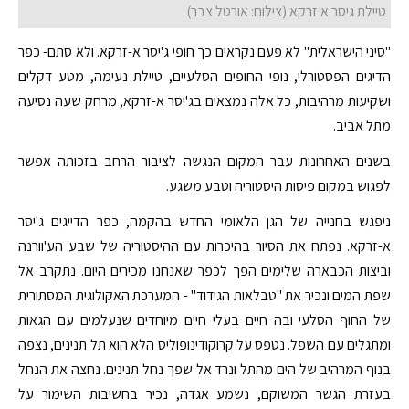
טיילת גיסר א זרקא (צילום: אורטל צבר)
"סיני הישראלית" לא פעם נקראים כך חופי ג'יסר א-זרקא. ולא סתם- כפר
הדיגים הפסטורלי, נופי החופים הסלעיים, טיילת נעימה, מטע דקלים
ושקיעות מרהיבות, כל אלה נמצאים בג'יסר א-זרקא, מרחק שעה נסיעה
מתל אביב.
בשנים האחרונות עבר המקום הנגשה לציבור הרחב בזכותה אפשר
לפגוש במקום פיסות היסטוריה וטבע משגע.
ניפגש בחנייה של הגן הלאומי החדש בהקמה, כפר הדייגים ג'יסר
א-זרקא. נפתח את הסיור בהיכרות עם ההיסטוריה של שבע הע'וורנה
וביצות הכבארה שלימים הפך לכפר שאנחנו מכירים היום. נתקרב אל
שפת המים ונכיר את "טבלאות הגידוד" - המערכת האקולוגית המסתורית
של החוף הסלעי ובה חיים בעלי חיים מיוחדים שנעלמים עם הגאות
ומתגלים עם השפל. נטפס על קרוקודינופוליס הלא הוא תל תנינים, נצפה
בנוף המרהיב של הים מהתל ונרד אל שפך נחל תנינים. נחצה את הנחל
בעזרת הגשר המשוקם, נשמע אגדה, נכיר בחשיבות השימור על