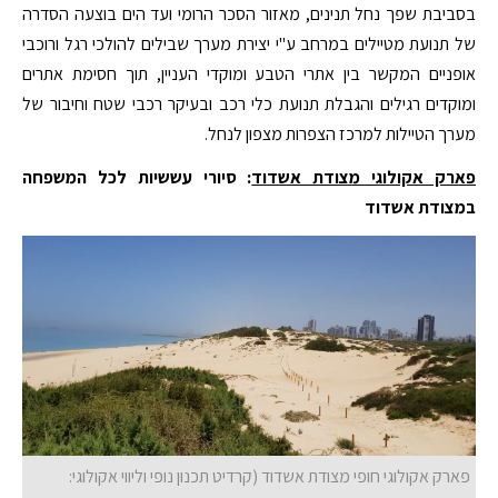
בסביבת שפך נחל תנינים, מאזור הסכר הרומי ועד הים בוצעה הסדרה
של תנועת מטיילים במרחב ע"י יצירת מערך שבילים להולכי רגל ורוכבי
אופניים המקשר בין אתרי הטבע ומוקדי העניין, תוך חסימת אתרים
ומוקדים רגילים והגבלת תנועת כלי רכב ובעיקר רכבי שטח וחיבור של
מערך הטיילות למרכז הצפרות מצפון לנחל.
פארק אקולוגי מצודת אשדוד
: סיורי עששיות לכל המשפחה
במצודת אשדוד
פארק אקולוגי חופי מצודת אשדוד (קרדיט תכנון נופי וליווי אקולוגי: