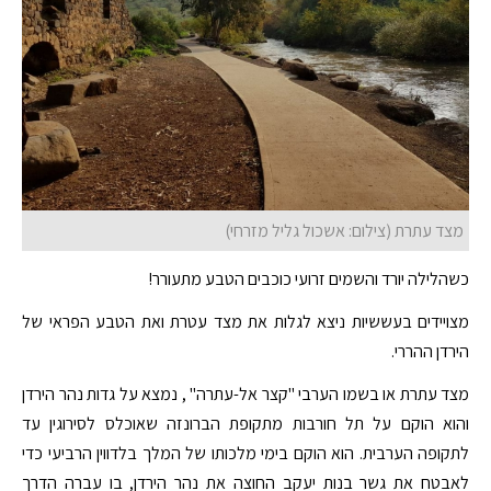
מצד עתרת (צילום: אשכול גליל מזרחי)
כשהלילה יורד והשמים זרועי כוכבים הטבע מתעורר!
מצויידים בעששיות ניצא לגלות את מצד עטרת ואת הטבע הפראי של
הירדן ההררי.
מצד עתרת או בשמו הערבי "קצר אל-עתרה" , נמצא על גדות נהר הירדן
והוא הוקם על תל חורבות מתקופת הברונזה שאוכלס לסירוגין עד
לתקופה הערבית. הוא הוקם בימי מלכותו של המלך בלדווין הרביעי כדי
לאבטח את גשר בנות יעקב החוצה את נהר הירדן, בו עברה הדרך