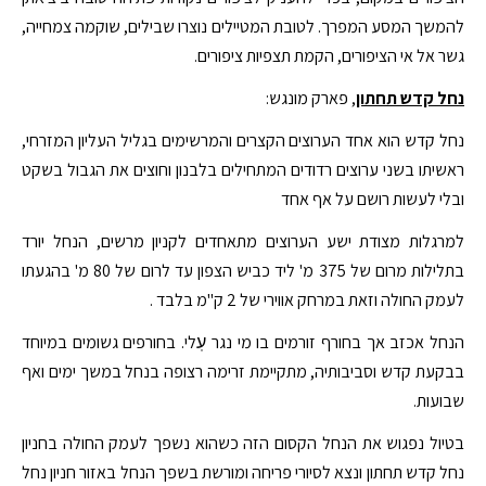
להמשך המסע המפרך. לטובת המטיילים נוצרו שבילים, שוקמה צמחייה,
גשר אל אי הציפורים, הקמת תצפיות ציפורים.
נחל קדש תחתון
, פארק מונגש:
נחל קדש הוא אחד הערוצים הקצרים והמרשימים בגליל העליון המזרחי,
ראשיתו בשני ערוצים רדודים המתחילים בלבנון וחוצים את הגבול בשקט
ובלי לעשות רושם על אף אחד
למרגלות מצודת ישע הערוצים מתאחדים לקניון מרשים, הנחל יורד
בתלילות מרום של 375 מ' ליד כביש הצפון עד לרום של 80 מ' בהגעתו
לעמק החולה וזאת במרחק אווירי של 2 ק"מ בלבד .
הנחל אכזב אך בחורף זורמים בו מי נגר עֽלי. בחורפים גשומים במיוחד
בבקעת קדש וסביבותיה, מתקיימת זרימה רצופה בנחל במשך ימים ואף
שבועות.
בטיול נפגוש את הנחל הקסום הזה כשהוא נשפך לעמק החולה בחניון
נחל קדש תחתון ונצא לסיורי פריחה ומורשת בשפך הנחל באזור חניון נחל