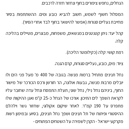
הנחלים, נחפש ציפורים בחוף ונחזור חזרה לרכבים.
המסלול חשוף לשמש, חשוב להביא כובע ומים. ההשתתפות בסיור
מחייבת נעליים סגורות (אפשר להישאר בחוף לבד אחרי הסיור).
קהל יעד: ניתן קטנטנים במנשאים, משפחות, מבוגרים, מטיילים בהליכה
קלה.
רמת קושי: קלה (כקילומטר הליכה).
ציוד: מים, כובע, נעליים סגורות, קרם הגנה.
נחל תנינים מתחיל ברמות מנשה בגובה של 400 מ' מעל פני הים ולו
יובלים מרבות מנשה, גבעות אולונה, הר חורשן ורכס הכורכר של מישור
החוף, ביניהם נחל נילי, נחל שוני, תעלת התמסח ונחל עדה שחובר עליו
לקראת השפך לים התיכון. אורכו של הנחל כ-25 ק"מ ואגן ההיקוות שלו
מתפרס על 190 קמ"ר. לאחר שיקום אקולוגי, שחזור גשר וילהלם
ההיסטורי ופיתוח של תל תנינים ושפך נחל תנינים, בסיוע ובמימון רשות
מקרקעי ישראל - הקרן לשמירה על השטחים הפתוחים -