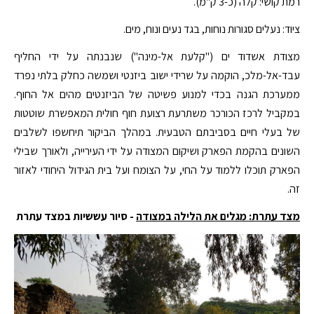
רמת קושי: קלה (כ-3 ק"מ).
ציוד: נעלים סגורות נוחות, בגד נעים ונוח, מים.
מצודת אשדוד ים ("קלעת אל-מינה") שנבנתה על ידי החליף
עבד-אל-מלכ, הוקמה על שרידי ישוב ביזנטי ושמשה כחלק בלתי נפרד
ממערכת הגנה בכדי למנוע פשיטה של הביזנטים מהים אל החוף.
במקביל לרכז הכורכר משתרעת רצועת חוף חולית המאפשרת שוטטות
של בעלי חיים בסביבתם הטבעית. במהלך הביקור תיחשפו לשלבים
השונים בהקמת הפארק ושיקום המצודה על ידי העירייה, ולאורך שבילי
הפארק תוכלו ללמוד על החי, על הצומח ועל בית הגידול היחודי לאזור
זה.
מצד עתרת: מגלים את הלילה במצודה
- סיור עששיות במצד עתרת