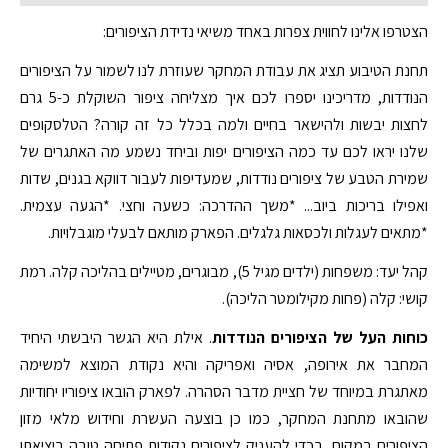
הצטרפו אלינו לחווית צפרות באחד משיאי נדידת הציפורים:
תחנת הטיבוע תציג את עבודת המחקר שעוזרת לנו לשמור על הציפורים
הנודדות, מדריכינו יספרו לכם איך מצליחה ציפור השוקלת כ-5 גרם
לחצות יבשות ולהישאר בחיים ולמה בכלל כל זה קורה? הטלסקופים
שלנו יראו לכם עד כמה הציפורים יפות וביחד נשמע מה האתגרים של
שמירת הטבע של ציפורים נודדות, שמעדיפות לעבור דווקא בגנים, שדות
ואפילו בריכות ביוב... *משך ההדרכה: כשעה וחצי. *הגעה עצמית.
*מתאים לעגלות ולכסאות גלגלים. הפארק מותאם לבעלי מוגבלויות.
קהל יעד: משפחות (ילדים מגיל 5), מבוגרים, מטיילים בהליכה קלה. רמת
קושי: קלה (פחות מקילומטר הליכה).
כוחות העל של הציפורים הנודדות
. אילת היא הגשר היבשתי היחיד
המחבר את אירופה, אסיה ואפריקה והיא נקודת המוצא למשימה
מאתגרת במיוחד של חציית מדבר הסהרה. לפארק הובאו ציפוריו יחודיות
שהובאו מתחנת המחקר, כמו כן בוצעה העשרת וחידוש מלאי מזון
הציפורים במקום, בכדי להעניק לציפורים נקודות פתיחה טובה ביציאתן