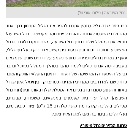
נחל השבעה (צילום: אורי וול)
בית ספר שדה גליל מזמין אתכם להכיר את הגליל התחתון דרך אחד
מהנחלים ששוקמו לאחרונה והפכו לפינת חמד מקסימה - נחל השבעה!
נתחיל את המסלול שלנו בחניון נחל השבעה, משם נתקדם לעבר הנחל
המשתרע תחת הר תבור ובין גבעות בית קשת, אזור ירוק ובעל נוף גלילי,
עטוף בצמחיית נחלים ופריחה. נחפש ונשמע על דו חיים שונים שנמצאים
בסביבה ומה אנחנו יכולים ללמוד מהם. במהלך המסלול נסתכל ונדבר
גם על ההיסטוריה המרשימה של האזור - התיכון החקלאי הוותיק והמוכר
כדורי, שם למדו רבים ממנהיגי המדינה כמו יצחק רבין ויגאל אלון שגדל
באזור והושפע ממנו רבות. נסיים את המסלול שלנו באותו חניון (חניון נחל
השבעה). קהל יעד: ניתן קטנטנים במנשאים, משפחות, מבוגרים,
מטיילים בהליכה קלה. רמת קושי: קלה (כ-1.5 ק"מ). ציוד: כובע, מים,
נעלי הליכה, ביגוד בהתאם למזג האוויר ואוכל.
טחנת הנזירים נחל ציפורי: