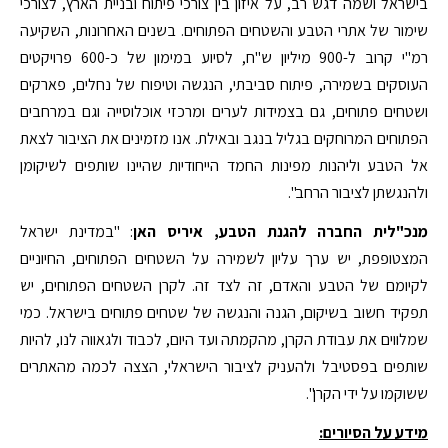
בישראל ושמה דגש רב, על איזון בין צורכי פיתוח ובניית הארץ, לצורכי
שימור של אתרי הטבע והשטחים הפתוחים. בשנים האחרונות, השקיעה
רמ"י קרוב ל-900 מיליון ש"ח, לסיוע במימון של כ-600 פרויקטים
העוסקים בשמירה, פיתוח סביבתי, הנגשה וטיפוח של נחלים, פארקים
ושטחים פתוחים, גם בצמידות לערים ומרכזי אוכלוסייה וגם במרחבים
הפתוחים המרוחקים בגליל בנגב ובאילת. אנו מזמינים את הציבור לצאת
אל הטבע וליהנות מפינות החמד הייחודיות שהיינו שותפים לשיקומן
ולהנגשתן לציבור הרחב".
מנכ"לית החברה להגנת הטבע, איריס האן
: "במדינת ישראל
המצטופפת, יש ערך עליון לשמירה על השטחים הפתוחים, החיוניים
לקיומם של הטבע והאדם, זה לצד זה. לקרן השטחים הפתוחים, יש
תפקיד חשוב בשיקום, הגנה והנגשה של שטחים פתוחים בישראל. כמי
שמלווים את עבודת הקרן, מהקמתה ועד היום, לכבוד ולגאווה לנו, להיות
שותפים בפסטיבל ולהעניק לציבור הישראלי, הצצה לכמה מהאתרים
ששוקמו על ידי הקרן".
מידע על הסיורים: