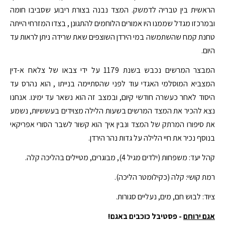
הראשית בין טבריה לדמשק. המצד נבנה בצורת ריבוע שסביבו חומה
ובמרכזו מגדל שממנו היו אמורים הלוחמים להתגונן , בצדו המזרחי הייתה
טחנת קמח שהשתמשה במי הירדן השוצפים שאת שרידה ניתן לראות עד
היום.
המבצר המרשים נכבש בשנת 1179 על ידי צבאו של צלאח א-דין
המצביא המוסלמי האגדי עוד לפני שהסתיימה בנייתו , הוא נהרס עד
היסוד לאחר כעשרה חודשי קיום, ובמצב זה הוא נשאר עד ימינו. אנחנו
נצא להכיר את המצד המרשים בשעות הלילה מצוידים בעששיות, נשמע
את סיפורו המרתק של המצד ונבין איך הוא קשור לשבר הסורי אפריקאי
בנוסף נכיר את חיי הלילה על גדות נהר הירדן.
קהל יעד: משפחות (ילדים מגיל 4), מבוגרים, מטיילים בהליכה קלה.
רמת קושי: קלה (כקילומטר הליכה).
ציוד: לבוש חם, מים, נעליים סגורות.
אגם ירוחם
- פסטיבל כוכבים באגם!