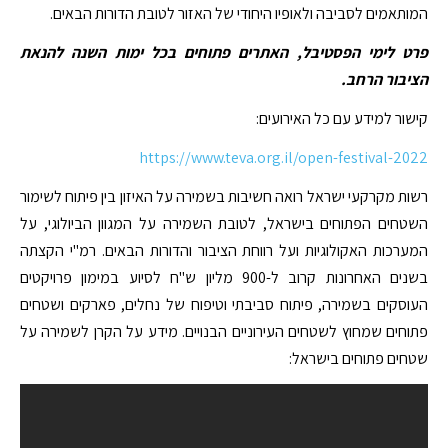
המותאמים לסביבה ולאופיו היחודי של האזור לטובת הדורות הבאים.
פרט לימי הפסטיבל, האתרים פתוחים בכל ימות השנה להנאת
הציבור הרחב.
קישור למידע עם כל האירועים:
https://www.teva.org.il/open-festival-2022
רשות מקרקעי ישראל רואה חשיבות בשמירה על האיזון בין פיתוח לשימור
השטחים הפתוחים בישראל, לטובת השמירה על המגוון הביולוגי, על
המערכות האקולוגיות ועל רווחת הציבור והדורות הבאים. רמ"י הקצתה
בשנים האחרונות קרוב ל-900 מליון ש"ח לסיוע במימון פרויקטים
העוסקים בשמירה, פיתוח סביבתי וטיפוח של נחלים, פארקים ושטחים
פתוחים שמחוץ לשטחים העירוניים הבנויים. מידע על הקרן לשמירה על
שטחים פתוחים בישראל: