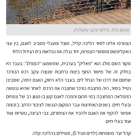
אגמון פולג. צילום יעקב שקולניק
הצטרפו אלינו לסיור הליכה קליל, מוצל ומעגלי מסביב לאגם, בין עצי
האקליפטוס ומסתורי הצפרות, יחד נגלה את נפלאות בית הגידול הלח!
מקור השם פולג הוא "פאליק" בערבית, שמשמעו "המפלג". בעבר היו
בחלק זה של מישור החוף ביצות נרחבות שנוצרו עקב רכס הכורכר
שחסם את דרכו של הנחל לים. בעבר הלא רחוק, האגם היפה, שסביבו
נטייל בסיור, היה מחצבת כורכר שחצבה את הרכס. לאחר שהיא ננטשה
התמלאה המחצבה במי תהום והפכה לאגם קטן בו מגוון רב של צמחים
ובעלי חיים. בשנים האחרונות עבר המקום הנגשה לציבור הרחב בזכותה
אפשר להקיף את האגם ולהכיר את הציפורים, צבי הביצה, נוטריות ועוד
ועוד בעלי חיים.
קהל יעד: משפחות (ילדים מגיל 5), מטיילים בהליכה קלה.