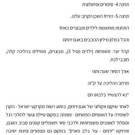
תחנה 4- סיפורים ומיתולוגית
תחנה 5- הירח! השכן הקרוב שלנו..
התחנות מותאמות לילדים ומבוגרים כאחד
והכל במלון מיליון הכוכבים באגם ירוחם
קהל יעד: משפחות (ילדים מגיל 3), מבוגרים, מטיילים בהליכה קלה,
חובבי לכת.
אורך הסיור: שעה וחצי.
מרחב ההליכה: עד ק"מ.
*נא להצטייד בלבוש חם
לאחר שיקום אקולוגי של אגם ירוחם, בסיוע רשות מקרקעי ישראל - הקרן
לשמירה על השטחים הפתוחים - פותחה במקום טיילת וגשר להולכי רגל
ומסלול לאופניים משפחתיות ולרכבי סיור חשמליים קטנים סביב האגם,
ופרויקט "ירוחם - עיר בלב פארק". במקום גם מצפורים ופינות ישיבה