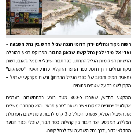
רשות ניקוז ונחלים ירדן דרומי חנכה שביל חדש בין נחל השבעה –
ואדי אל מידי לבין נחל קשת שבאגן התבור
: הפרויקט בוצע בהובלת
הרשויות המקומיות הגליל התחתון, כפר תבור ושיבלי אום אל ג'אנם, רשות
ניקוז ונחלים ירדן דרומי, כפר הנוער החקלאי כדורי, תאגיד "מיאהקום"
(תאגיד המים והביוב של כפרי הגליל התחתון) ורשות מקרקעי ישראל –
הקרן לשמירה על שטחים פתוחים.
המקטע החדש, שאורכו כ-800 מטר בוצע בהתחשבות בערכים
אקולוגיים ייחודיים למקום אשר נשארו "טבע פראי", והוא מתחבר ומשלים
את השביל המלא, שאורכו הכולל כ-3 ק"מ לרבות פינות ישיבה ופרגולת
הצללה. המקטע יוצר חיבור בין קהילות כפר תבור, שיבלי וכפר הנוער
החקלאי כדורי, דרך נחל השבעה ועד לנחל קשת.