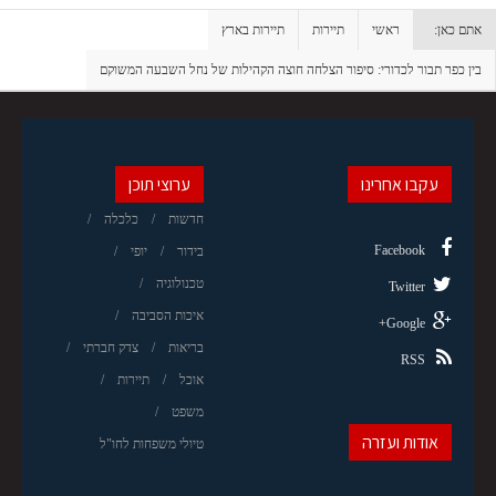
אתם כאן:
ראשי
תיירות
תיירות בארץ
בין כפר תבור לכדורי: סיפור הצלחה חוצה הקהילות של נחל השבעה המשוקם
עקבו אחרינו
ערוצי תוכן
חדשות
כלכלה
Facebook
בידור
יופי
טכנולוגיה
Twitter
איכות הסביבה
Google+
בריאות
צדק חברתי
RSS
אוכל
תיירות
משפט
אודות ועזרה
טיולי משפחות לחו"ל