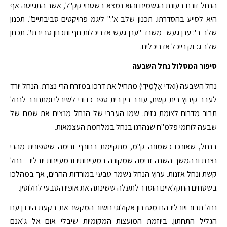
הנחל זורם בעונת הגשמים והוא נמצא בשטחי קק"ל, אשר התגייסה אף
היא לסייע בהסדרתו. תכנון שלב א':" ליגמ פרויקטים סביבתיים". תכנון
שלב ב': ערן געש- משרד "ערן געש אדריכלות נוף ותכנון סביבתי". תכנון
שלב ג: זק רייכל אדריכלים.
סיפור המסלול נחל השבעה
נחל השבעה (ואדי אַלְמִידִי) מתחיל את דרכו במזרח הרי נצרת. הנחל יורד
לעבר קיבוץ בית קשת, עובר בין בית ספר כדורי לשיבלי ומתחבר לנחל
תבור מדרום לצומת גזית. שמו העברי של הנחל מנציח את שמם של
שבעה לוחמי פלמ"ח שנהרגו בנחל במלחמת העצמאות.
בנחל, שאורכו כשמונה ק"מ, מתקיימת בחורף זרימה שיטפונית מהרי
נצרת ובהמשך השנה זרימה שמקורה במעיינותיו ובמעיינות יובליו – נחל
קשת ונחל אזנות. ערוץ הנחל נשמר טבעי במורדות ההרים, אך במהלכו
בשטחים החקלאיים הוסדר לתעלה ששינתה את אופיו הטבעי לחלוטין.
נחל תבור ויובליו הם מסדרון אקולוגי חשוב המקשר את בקעת הירדן עם
הגליל התחתון. ביוזמת המועצות המקומיות שיבלי אום אל ג'אנם