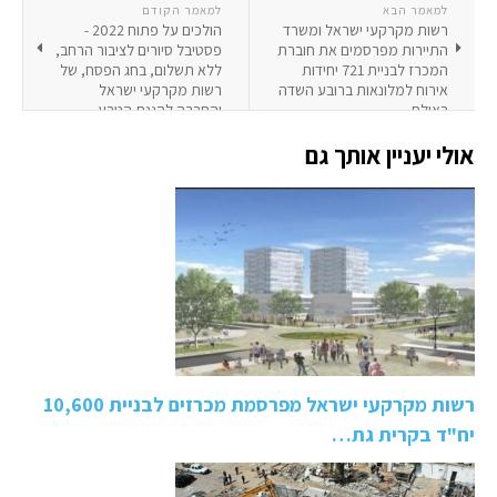
למאמר הבא
למאמר הקודם
רשות מקרקעי ישראל ומשרד
הולכים על פתוח 2022 -
התיירות מפרסמים את חוברת
פסטיבל סיורים לציבור הרחב,
המכרז לבניית 721 יחידות
ללא תשלום, בחג הפסח, של
אירוח למלונאות ברובע השדה
רשות מקרקעי ישראל
באילת
והחברה להגנת הטבע,
באתרים ששוקמו לטובת
אולי יעניין אותך גם
הציבור
רשות מקרקעי ישראל מפרסמת מכרזים לבניית 10,600
יח"ד בקרית גת…