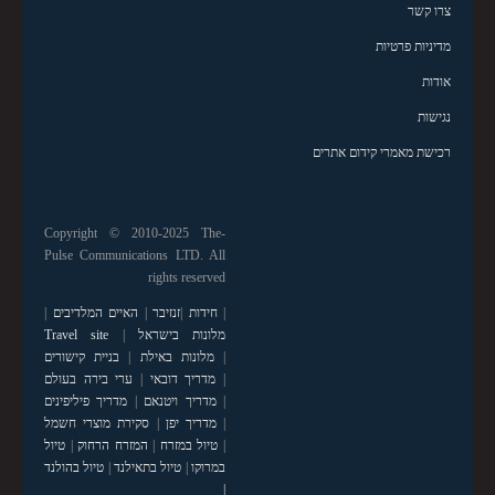
צרו קשר
מדיניות פרטיות
אודות
נגישות
רכישת מאמרי קידום אתרים
Copyright © 2010-2025 The-
Pulse Communications LTD. All
rights reserved
|
חידות
|
זנזיבר
|
האיים המלדיבים
|
מלונות בישראל
|
Travel site
|
מלונות באילת
|
בניית קישורים
|
מדריך דובאי
|
ערי בירה בעולם
|
מדריך ויטנאם
|
מדריך פיליפינים
|
מדריך יפן
|
סקירת מוצרי חשמל
|
טיול במזרח
|
המזרח הרחוק
|
טיול
במרוקו
|
טיול בתאילנד
|
טיול בהולנד
|