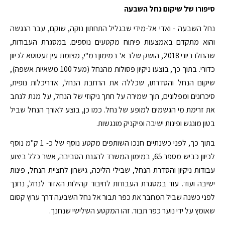
סיפורו של שיקום נחל השבעה
נחל השבעה - ואדי אל-מידי שבגליל התחתון נוקה, שוקם, עבר הנגשה
והוא מתקדם באמצעות פיתוח מקטעים נוספים. במסגרת העבודות,
שהחלו ביוני 2018, הושק שלב א' במימון רמ"י, מצומת עין זעטוטא לכיוון
כדורי. בתוך כך, בוצעו ניקיון פסולות מהנחל (מעל 100 משאיות אשפה),
שיקום הנחל והסדרתו, שכללה את הרחבת הנחל, אדריכלות נופית,
סיכרונים ומפלונים, תוך שמירה על חתך ניקוזי של הנחל, על מנת לנתב
את זרימת מי הגשמים למופע של נחל. כמו כן, בוצע לאורך הנחל שביל
בטון מונגש ופינות ישיבה ופיקניק מונגשות.
בתוך כך, לפני כשנתיים חנכו השותפים מקטע נוסף של כ- 1 ק"מ נוסף
לכיוון כביש מספר 65, במימון המשרד להגנת הסביבה, אשר כלל ביצוע
עבודות ניקיון והסדרת הנחל, שבילי הליכה, גישרון לחציית הנחל, פינות
ישיבה ועוד. עוד במסגרת העבודות לחיבור קהילות האזור לנחל, נחנך
לפני כשנה שביל המחבר את כפר תבור אל נחל השבעה דרך ערוץ קסום
שאומץ על ידי נוער כפר תבור. זהו המקטע השלישי שנחנך.