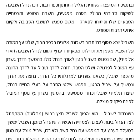
ובתמיכת המועצה האזורית הגליל התחתון וכפר תבור, זוכה נחל השבעה
לשיקום סביבתי הכולל הסרת מפגעים, השבת המופע והצמחייה
הטבעיים שלו ופיתוחו לפארק - מקום מפגש לתושבי הסביבה ולקיום
אירועי תרבות וספורט.
השביל יוצא מסוף רח' תבור בשכונת אלונים בכפר תבור, שלט עץ המורה
על השביל מסמן את תחילתו. מכאן יורד ערוץ קסום לנחל השבעה (ואדי
אל מידי), שם נפגוש בשביל בטון לאורך הנחל כולו. בהמשך הדרך גשרון
עץ המוביל לפרגולה ושלט הסבר. חזרה לדרך תוביל עד לדרך החוצה
מהכפר שיבלי, כשאנו צועדים למרגלותיו כל הדרך. נחצה את הדרך
ונמשיך על שביל הבטון, ונפגוש שלטי הסבר על בעלי החיים בנחל,
שיצרו תלמידי שיבלי וכדורי מפסיפס. בהמשך גשרון עץ נוסף המוביל
לפינת פיקניק מוצלת.
כשנחזור לשביל – הוא יהפוך לשביל חצץ כבוש (מחלוטה) המתפתל
לצד הנחל בינות לעצים ולצמחייה העשירה שהנחל מזמן. השביל ימשיך
במעלה הערוץ עד המפגש עם נחל קשת ולאורכו, שביל מוצל עם מגוון
פינות ישיבה שממשיך ועולה עד למרגלות כפר הנוער החקלאי כדורי, שם