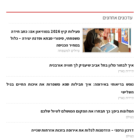
עדכונים אחרונים
פעילות קיץ 2026 במוזיאון אנו: כתב חידה
משפחתי, סיפורי סבתא וסדנת יצירה – כלול
במחיר הכניסה
טיולים למשפחה
איך לבחור מלון בתל אביב שיעניק לך חוויה אורבנית
תיירות בארץ
נופש בריאותי באירופה: איך חבילות ספא משפרות את איכות החיים בגיל
השלישי
תיירות בארץ
המלונות ביפן: כך תבחרו את המקום המושלם לטיול שלכם
בעולם
דרכון גרמני – הזדמנות לגלות את אירופה בזכות אזרחות שנייה
בעולם