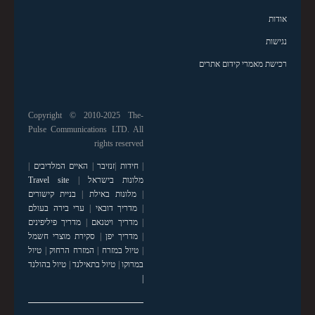
אודות
נגישות
רכישת מאמרי קידום אתרים
Copyright © 2010-2025 The-
Pulse Communications LTD. All
rights reserved
|
חידות
|
זנזיבר
|
האיים המלדיבים
|
מלונות בישראל
|
Travel site
|
מלונות באילת
|
בניית קישורים
|
מדריך דובאי
|
ערי בירה בעולם
|
מדריך ויטנאם
|
מדריך פיליפינים
|
מדריך יפן
|
סקירת מוצרי חשמל
|
טיול במזרח
|
המזרח הרחוק
|
טיול
במרוקו
|
טיול בתאילנד
|
טיול בהולנד
|