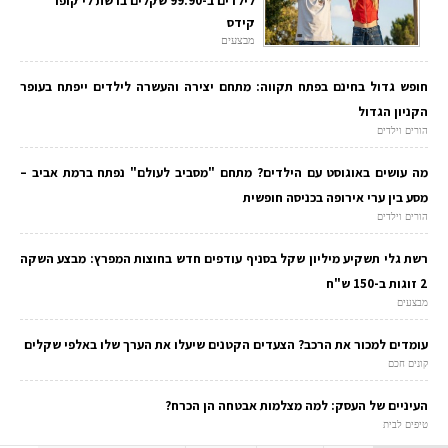
לילדים ב-99.90 שקלים ברשת לי קופר
קידס
מבצעים
חופש גדול בחינם בפתח תקווה: מתחם יצירה והעשרה לילדים ייפתח בעופר
הקניון הגדול
הורים וילדים
מה עושים באוגוסט עם הילדים? מתחם "מסביב לעולם" נפתח ברמת אביב –
מסע בין ערי אירופה בכניסה חופשית
הורים וילדים
רשת גלי תשקיע מיליון שקל בסניף עודפים חדש בחוצות המפרץ: מבצע השקה
2 זוגות ב-150 ש"ח
מבצעים
עומדים למכור את הרכב? הצעדים הקטנים שיעלו את הערך שלו באלפי שקלים
קונים חכם
העיניים של העסק: למה מצלמות אבטחה הן הכרח?
טיפים לבית