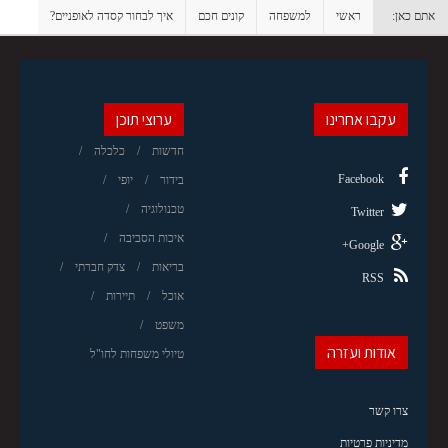
אתם כאן:
ראשי
למשפחה
קונים חכם
איך לבחור קסדה לאופניים?
עקבו אחרינו
ערוצי תוכן
חדשות
כלכלה
Facebook
בידור
יופי
טכנולוגיה
Twitter
איכות הסביבה
Google+
בריאות
צדק חברתי
RSS
אוכל
תיירות
משפט
אודות ועזרה
טיולי משפחות לחו"ל
צרו קשר
מדיניות פרטיות