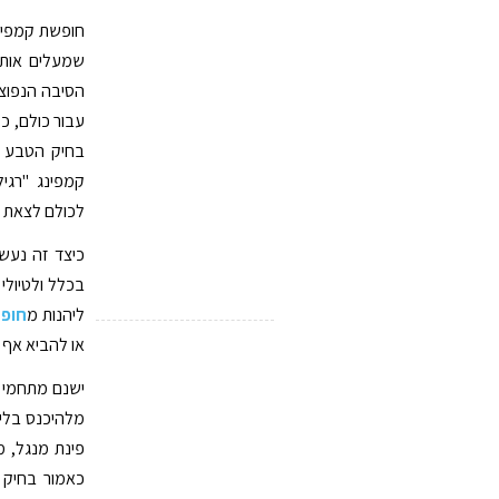
חופשת קמפינג
שמעלים אותה
הסיבה הנפוצה
עבור כולם, כ
בחיק הטבע ב
קמפינג "רגיל
לכולם לצאת לק
כיצד זה נעשה
בכלל ולטיולי
ליהנות מ
חופ
או להביא אף פ
ישנם מתחמי ק
מלהיכנס בלילה
פינת מנגל, מ
כאמור בחיק 