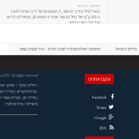
למאמר הקודם
בואו לטייל בדרך הבשור, 3 מקטעים של דרך נופית לאורך
כ-60 ק"מ של נחל הבשור ואתריו הסמוכים, מצאלים בדרום
ועד יער בארי בצפון
טיולים בישראל
החופשה האולטימטיבית לאביב הקרוב – טיול קמפינג בצפון
LTD. All rights reserved
עקבו אחרינו
|
חידות
|
זנזיבר
|
האיים המל
|
בניית קישורים
|
מדריך דוב
Facebook
|
מדריך יפן
|
סקירת מוצרי 
בתאילנד
|
טיול בהולנד |
Twitter
Google+
RSS