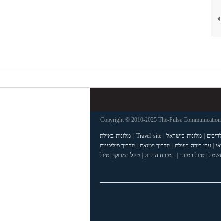
Copyright © 2010-2025 The-Pulse Communications 
דיבים
|
מלונות בישראל
|
Travel site
|
מלונות באילת
אי
|
ערי בירה בעולם
|
מדריך ויטנאם
|
מדריך פיליפינים
חשמל
|
טיול במזרח
|
המזרח הרחוק
|
טיול במרוקו
|
טיול