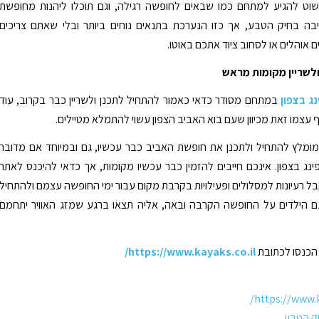
וט להגיע למתחם כמו שבאים לחופשה רגילה, וגם תוכלו ליהנות מחופשת
בה בחיק הטבע, אך כזו הנערכת בתנאים נוחים ביותר ובלי שאתם צריכים
 אוהלים או לסחוב ציוד אתכם באוטו.
ולשריין מקומות מראש
ג בצפון
במתחם מסודר כדאי כאמור להתחיל לתכנן ולשריין כבר בקרוב, עוד
עצמו זאת מכיוון שעם בוא האביב הצפון עשוי להתמלא מטיילים.
 מומלץ להתחיל ולתכנן את חופשת האביב כבר עכשיו, גם ובמיוחד אם מדובר
ג בצפון. אינכם חייבים להזמין כבר עכשיו מקומות, אך כדאי להיכנס לאתר
קבל רעיונות למסלולים ופעילויות בקרבת מקום עבור ימי החופשה עצמם ולהתחיל
ם הילדים על החופשה הקרבה ובאה, אליה תצאו ברגע שמזג האוויר יתחמם
הכנסו לכתובת
https://www.kayaks.co.il/
https://www.k
ק הטבע