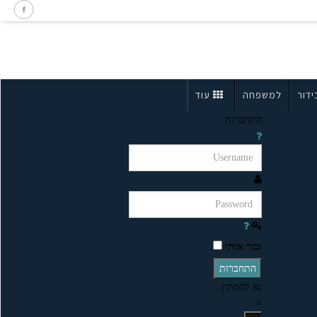
ידור
למשפחה
עוד
התחברות
זכור אותי
התחברות
נא להמתין...
×