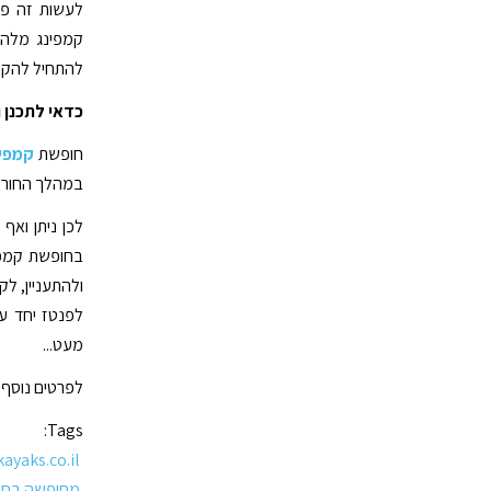
לעשות זה פש
קמפינג מלהי
להתחיל להקים
כדאי לתכנן 
חופשת
קמפינ
במהלך החורף 
לכן ניתן ואף
בחופשת קמפינ
ולהתעניין, ל
לפנטז יחד ע
מעט...
לפרטים נוסף 
Tags:
ayaks.co.il/
מחופשה בחי