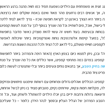
 זוגית או משפחתית עם הילדים נשמעת תמיד כמו חוויה מהנה ברגע הראשון
, אך אנשים רבים נרתעים מהר מאוד ואינם באמת שוקלים זאת ברצינות.
 ביותר היא הצורך בארגון רב לקראת חופשה שכזו – צריך לדאוג לציוד ללינה
לי בישול, אוכל, מים לשתייה וכל מה שצריך בנוסף לכך על מנת לעשות קמפינג
נוחות ובנעימות. בעוד חשש זה עשוי להיות מוצדק כאשר מדובר בחופשת
ה", בפועל קיימות אלטרנטיבות נוחות ואטרקטיביות ביותר שיכולות לאפשר
מפינג חווייתי מושלם, בלי לדאוג לכל הציוד ולכל ההכנות השונות הנדרשות.
? ובכן, ניתן למצוא כיום בצפון הארץ (האזור היפה והמרהיב ביותר לחופשות
 קמפינג בפרט) כמה מתחמי קמפינג, אשר כוללים את כל מה שצריך על מנת
שה בחיק הטבע
, אך בתנאים נוחים ונעימים ביותר ובלי שתצטרכו לעשות כלום
ריט ציוד מהבית.
מפינג הכוללים אוהלים גדולים ומרווחים עם רשתות שימנעו מיתושים ומזיקים
, מקלחות חמות ונקיות, שירותים נקיים, מטבחון מצויד בו ניתן לבשל ארוחות,
דשאות גדולות ורחבות ידיים בהן יוכלו הילדים להשתולל ולשחק ועוד, וכל זה
הטבע המרהיב של הגליל העליון ובסמוך לנהר הירדן. כלומר – כל שעליכם