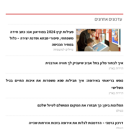
עדכונים אחרונים
פעילות קיץ 2026 במוזיאון אנו: כתב חידה
משפחתי, סיפורי סבתא וסדנת יצירה – כלול
במחיר הכניסה
טיולים למשפחה
איך לבחור מלון בתל אביב שיעניק לך חוויה אורבנית
תיירות בארץ
נופש בריאותי באירופה: איך חבילות ספא משפרות את איכות החיים בגיל
השלישי
תיירות בארץ
המלונות ביפן: כך תבחרו את המקום המושלם לטיול שלכם
בעולם
דרכון גרמני – הזדמנות לגלות את אירופה בזכות אזרחות שנייה
בעולם