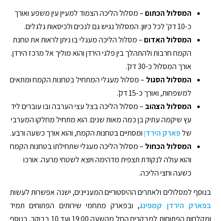
המסלול הכתום
– מסלול הליכה הצמוד למעיין עין משפע ואורך
כ-10 דק' לכל כיוון. המסלול נגיש גם לנכים ולכיסאות גלגלים.
המסלול האדום
– מסלול הליכה מעגלי בו ניתן לראות את טחנת
הקמח חרבות ולהתהלך בין פלגי הירדן והוא מוליך אל מרכז הירדן.
אורך המסלול כ-30 דק'.
המסלול הסגול
– מסלול מעגלי המתחיל בטחנות הקמח ומתאים
למשפחות, ואורך כ-15 דק'.
המסלול הצהוב
– מסלול הליכה בצל עצי הערבה ובו עוברים ליד
עץ שיקמה עתיק בן כמה מאות שנים. הוא מתחיל מחלקו המערבי
של
פארק הירד
ן
ומסתיים בטחנות הקמח, והוא אורך כשעה ורבע.
המסלול הכחול
– מסלול הליכה מעגלי שתחילתו בטחנות הקמח
והוא עולה לנקודת תצפית מדהימה ויוצא לשטחי מרעה. אורכו
כשעה וחצי הליכה.
בנוסף למסלולים ולאתרים ההיסטוריים המעניינים, ישנה אפשרות לעשות
בפארק הירדן קמפינג
, ובפארק מתחמי שירותים הפתוחים תמיד
ומקלחות הפתוחות למבקרים החל מהשעה 19:00 ועד 10 בבוקר, בנוסף