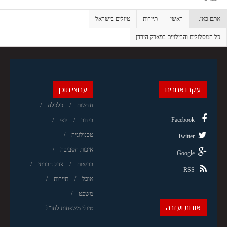
אתם כאן:
ראשי
תיירות
טיולים בישראל
כל המסלולים והבילויים בפארק הירדן
עקבו אחרינו
ערוצי תוכן
חדשות
כלכלה
Facebook
בידור
יופי
טכנולוגיה
Twitter
איכות הסביבה
Google+
בריאות
צדק חברתי
RSS
אוכל
תיירות
משפט
אודות ועזרה
טיולי משפחות לחו"ל