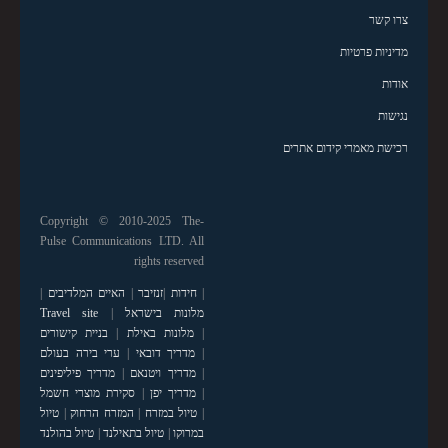
צרו קשר
מדיניות פרטיות
אודות
נגישות
רכישת מאמרי קידום אתרים
Copyright © 2010-2025 The-
Pulse Communications LTD. All
rights reserved
|
חידות
|
זנזיבר
|
האיים המלדיבים
|
מלונות בישראל
|
Travel site
|
מלונות באילת
|
בניית קישורים
|
מדריך דובאי
|
ערי בירה בעולם
|
מדריך ויטנאם
|
מדריך פיליפינים
|
מדריך יפן
|
סקירת מוצרי חשמל
|
טיול במזרח
|
המזרח הרחוק
|
טיול
במרוקו
|
טיול בתאילנד
|
טיול בהולנד