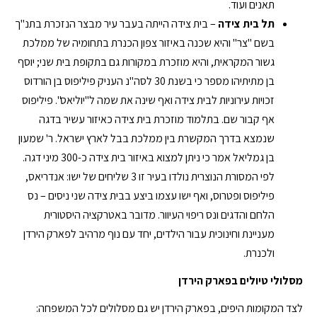
תאנים ועוד.
תל בית צידה
– בית צידה הייתה בעבר עיר מבצר הנזכרת בתנ"ך
בשם "צר" והיא שכנה באיזור צפון הכנרת בתחומיה של ממלכת
גשור המקראית, והיא מוזכרת במקורות גם בתקופת בית שני; יוסף
בן מתיתיהו מספר כי בשנת 30 לסה"נ העניק פיליפוס בן הורדוס
זכויות עירוניות לבית צידה ואף שינה את שמה ל"יוליאס". פיליפוס
אף קבור שם. בתלמוד מוזכרת בית צידה כאיזור עשיר בדגה
שנמצא בדרך המקשרת בין ממלכת בבל לארץ ישראל. ר' שמעון
בן גמליאל אמר כי ניתן למצוא באיזור בית צידה כ-300 מיני דגה.
לפי המסורת הנוצרית נולדו בעיר זו 3 שליחים של ישו: אנדריאס,
פיליפוס ופטרוס, ואף ישו עצמו ביצע בבית צידה שני ניסים – נס
הלחם והדגים ונס ריפוי העיוור. מדובר באטרקציה היסטורית
מעניינת וחינוכית עבור הילדים, יחד עם נוף מרהיב לפארק הירדן
ולכנרת.
מסלולי טיולים בפארק הירדן
לצד המקומות היפים, בפארק הירדן יש גם מסלולים לכל המשפחה: