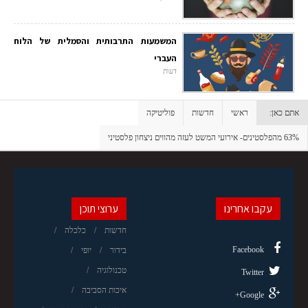
המשמעות התרבותית והסמלית של הלוח
העברי
דעות
אתם כאן:
ראשי
חדשות
פוליטיקה
63% מהפלסטינים- אירועי המשט לעזה מהווים ניצחון פלסטיני
עקבו אחרינו
ערוצי תוכן
חדשות
כלכלה
Facebook
בידור
יופי
טכנולוגיה
Twitter
איכות הסביבה
Google+