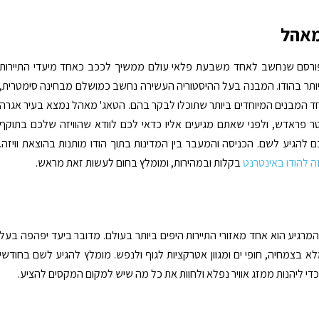
מאהל
סם שנחשב לאחד משבעת פלאי עולם ממשיך לככב כאחד מיעדי התיירות
יותר בהודו. המבנה בעל ההיסטוריה העשירה נחשב כמושלם מבחינה סימטרית,
ד המבנים המיוחדים ביותר שתוכלו לבקר בהם. הטאג' מאהל נמצא בעיר אגרה
 פראדש, ולפני שאתם מגיעים אליו כדאי לכם לוודא שהוויזה שלכם בתוקף
להגיע לשם. הכניסה והמעבר בין המדינות בתוך הודו מותנות בהוצאת וויזה.
זה להודו באינטרנט
בקלות ובמהירות, ומומלץ בחום לעשות זאת מראש.
והמרגיע הוא אחד מאזורי התיירות היפים ביותר בעולם. מדובר ביעד יפהפה בעל
לא בצמחיה, חופי ים ומגוון אטרקציות לגוף ולנפש. מומלץ להגיע לשם בחודשי
כדי ליהנות ממזג אוויר נפלא ולחוות את כל מה שיש למקום המקסים להציע.