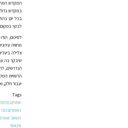
המקדש המרשים
בכל יום בהתא
לבקר במקום ב
לסיכום, הוד
מחוויה עירוני
צלילה ביעדים 
שיבקר בה עם
הנדרשים, להו
הרשויות המקו
יעבור חלק, וא
Tags:
אתרים מרתקי
האתרים הכי 
הטאג' מאהל
ורנאסי