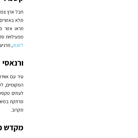
חבל ארץ צפונ
מלא באזורים י
תראו אזור פו
מפעילויות סקי
לזוגות
, מרגיע
ורנאסי
עיר עם אוויר
המקומיים, לט
לעתים טקסים 
מרתקת במיוחד
מקרוב.
מקדש מ