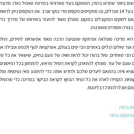
 ביותר שתראו בהודו, הממוקם בעיר מאדוראי במדינת טאמיל נאדו. מדובר
במקדש גדול בעל 14 מגדלים, ובו מתקיימים טקסים מדי בוקר וערב. את הטקסים ניתן לראות
ם לחוקים המקובלים במקום. מומלץ מאוד להיעזר בשירותיו של מדריך כדי
צורה מסודרת ומאורגנת.
ו היא מדינה מופלאה ומרתקת שמציעה הרבה מאוד אפשרויות לתיירים, החל
ת ועד טיולים רגליים באזורים הכי יפים בעולם, אטרקציות לגוף ולנפש וטבילה או
הכי מיוחדים. טיול בהודו יכול להיות חוויה של פעם בחיים, שישאיר את כל מי
 טעם של עוד. מומלץ להתארגן לקראת הטיול מראש, להתחסן בכל החיסונים
ציא וויזה בהתאם ליעדים שלכם ולחדש אותה כדי להימנע מאי נעימויות מול
מיות. הקפידו לארוז את כל הציוד הנחוץ לקראת הביקור במדינה כדי שהטיול
תם תוכלו להתרכז בליהנות.
ם בהודו
מרתקים בהודו