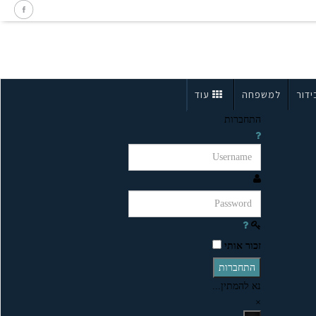
ידור
למשפחה
עוד
התחברות
זכור אותי
התחברות
נא להמתין...
×