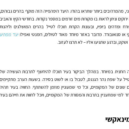
י, מהמרהיבים ביותר שתראו בהודו. היעד היפהפייה הזה מוקף בהרים גבוהים,
רוקים וניתן לראות בו מקורות מים זורמים במספר נקודות. בחודשי הקיץ והאביב
רח ומדהים ביופיו, ובעונות הקרות תוכלו לטייל בהרים המושלגים וליהנות
 או סנואובורד. מדובר באזור מיוחד מאוד לטיולים, רומנטי ואפילו
יעד מפתיע
 ושקט, וברגע שתגיעו אליו – לא תרצו לעזוב.
ה רוחנית במיוחד. במהלך הביקור בעיר תוכלו להיחשף לתרבות העשירה של
ייל על שפת נהר הגנגס, לטבול בו או לשוט בסירה. בשעות הערב מתקיימים
שונים של המקומיים, וכל מי שמעוניין מוזמן להשתתף. החוויה בעיר תהיה
 למי שמתעניין בתרבות והמסורת של המקומיים, ויוכל לחוות את חייהם בעיר
ינאקשי