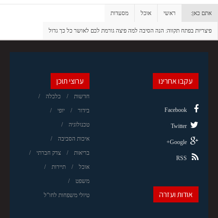
אתם כאן:
ראשי
אוכל
מסעדות
פיצריות בפתח תקווה: הנה הסיבה למה פיצה גורמת לכם לאושר כל כך גדול
עקבו אחרינו
ערוצי תוכן
חדשות
כלכלה
Facebook
בידור
יופי
טכנולוגיה
Twitter
איכות הסביבה
Google+
בריאות
צדק חברתי
RSS
אוכל
תיירות
משפט
אודות ועזרה
טיולי משפחות לחו"ל