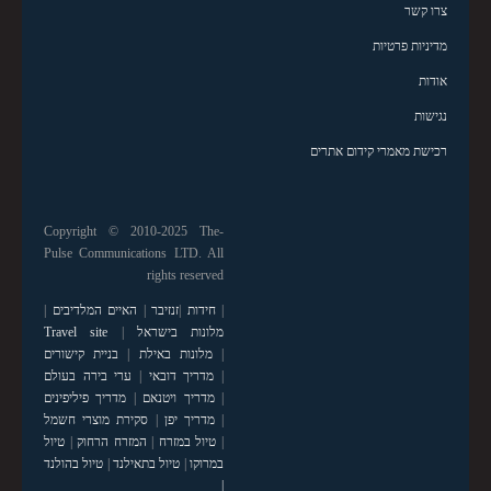
צרו קשר
מדיניות פרטיות
אודות
נגישות
רכישת מאמרי קידום אתרים
Copyright © 2010-2025 The-
Pulse Communications LTD. All
rights reserved
|
חידות
|
זנזיבר
|
האיים המלדיבים
|
מלונות בישראל
|
Travel site
|
מלונות באילת
|
בניית קישורים
|
מדריך דובאי
|
ערי בירה בעולם
|
מדריך ויטנאם
|
מדריך פיליפינים
|
מדריך יפן
|
סקירת מוצרי חשמל
|
טיול במזרח
|
המזרח הרחוק
|
טיול
במרוקו
|
טיול בתאילנד
|
טיול בהולנד
|