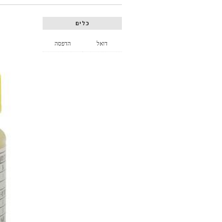
כלים
דואל
הדפסה