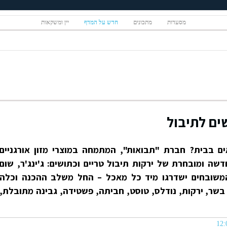
מסעדות
מתכונים
חדש על המדף
יין ומשקאות
ים לתיבול
 בבית? חברת "תבואות", המתמחה במוצרי מזון אורגניים
שה ומובחרת של ירקות תיבול טריים וכתושים: ג'ינג'ר, שום
והמשובחים ישדרגו מיד כל מאכל – החל משלב ההכנה וכלה
שר, ירקות, נודלס, טוסט, חביתה, פשטידה, גבינה מתובלת,