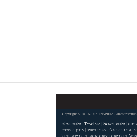
Copyright © 2010-2025 The-Pulse Communications 
דיבים
|
מלונות בישראל
|
Travel site
|
מלונות באילת
אי
|
ערי בירה בעולם
|
מדריך ויטנאם
|
מדריך פיליפינים
חשמל
|
טיול במזרח
|
המזרח הרחוק
|
טיול במרוקו
|
טיול