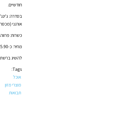
חודשיים.
בסדרה: ג'ינג
אורגני (מכסה
כשרות: פרווה
מחיר: כ-15.90 ש"ח למיכל במשקל 185 גרם.
להשיג ברשתות
Tags:
אוכל
מוצרי מזון
תבואות