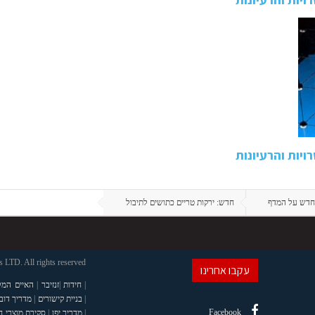
ויות והרעיונות
חדש על המדף
חדש: ירקות טריים כתושים לתיבול
LTD. All rights reserved
עקבו אחרינו
|
חידות
|
זנזיבר
|
האיים המל
|
בניית קישורים
|
מדריך דוב
Facebook
|
מדריך יפן
|
סקירת מוצרי 