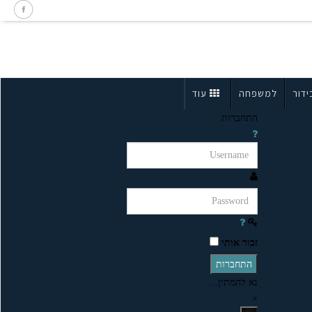
ידור
למשפחה
עוד
התחברות
זכור אותי
התחברות
נא להמתין...
×