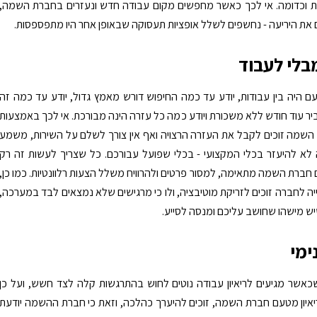
 וכדומה. אי לכך כאשר מחפשים מקום עבודה חדש ונעזרים בחברת השמה,
 את היריעה - נחשפים לשלל אופציות תעסוקה שבאופן אחר היו מתפספסות.
בלי לעבוד
ם היה בין עבודות, יודע עד כמה החיפוש דורש מאמץ גדול, יודע עד כמה זה
 עוד חודש ללא משכורת ויודע כמה כל עזרה הינה מבורכת. אי לכך באמצעות
השמה זוכים לקבל את העזרה הרצויה ואף אין צורך לשלם על השירות, משמע
 לא להיעזר בכלי המקצועי - בכלי שפועל עבורכם. כל שצריך לעשות זה רק
 חברת השמה מתאימה, למסור פרטים ולהרוויח משלל הצעות רלוונטיות. כמו כן,
ה לחברה זוכים לזריקת מוטיבציה, ולו כי מרגישים שלא נמצאים לבד במערכה,
יש מישהו שחושב עליכם ומנסה לסייע.
ימי
שכאשר מגיעים לריאיון עבודה נוטים לחוש בהתרגשות קלה לצד חשש, ועל כן
איון מטעם חברת השמה, זוכים להיערך כהלכה, וזאת כי חברת ההשמה יודעת