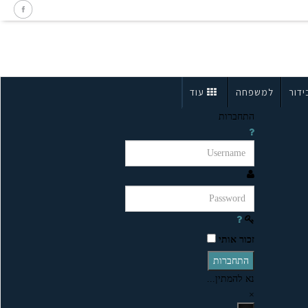
ידור
למשפחה
עוד
התחברות
זכור אותי
התחברות
נא להמתין...
×