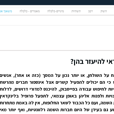
השוק
רכב
תשתיות
מינויים-כלכלה
מאמרים - כלכלה
משאבי אנ
י להיעזר בהן?
נח על השולחן, או יותר נכון על המסך (כזה או אחר), אנשים
 כי הם יכולים להפעיל קשרים אצל אינספור חברים מהרשת
ות לחיפוש עבודה בפייסבוק, להיכנס למדורי דרושים, לדלות
ות ולפנות אליהן באופן עצמאי, לתפעל פרופיל בלינקדאין
ת השמה, ועם כל הכבוד לשאר החלופות, אין לה באמת מתחרות
וע גם בעידן של היום חברות השמה רלוונטיות, ואף יותר מאי