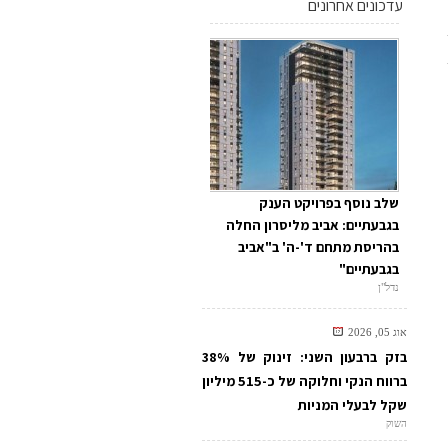
עדכונים אחרונים
שלב נוסף בפרויקט הענק
בגבעתיים: אביב מליסרון החלה
בהריסת מתחם ד'-ה' ב"אביב
בגבעתיים"
נדל"ן
אוג 05, 2026
בזק ברבעון השני: זינוק של 38%
ברווח הנקי וחלוקה של כ-515 מיליון
שקל לבעלי המניות
השוק