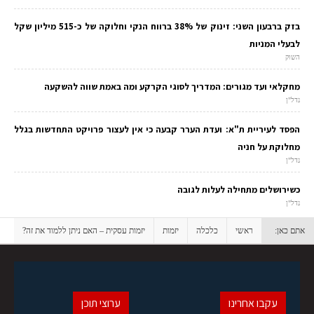
בזק ברבעון השני: זינוק של 38% ברווח הנקי וחלוקה של כ-515 מיליון שקל
לבעלי המניות
השוק
מחקלאי ועד מגורים: המדריך לסוגי הקרקע ומה באמת שווה להשקעה
נדל"ן
הפסד לעיריית ת"א: ועדת הערר קבעה כי אין לעצור פרויקט התחדשות בגלל
מחלוקת על חניה
נדל"ן
כשירושלים מתחילה לעלות לגובה
נדל"ן
אתם כאן:
ראשי
כלכלה
יזמות
יזמות עסקית – האם ניתן ללמוד את זה?
עקבו אחרינו
ערוצי תוכן