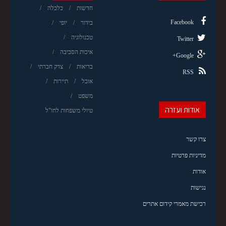
חדשות
כלכלה
Facebook
בידור
יופי
טכנולוגיה
Twitter
איכות הסביבה
Google+
בריאות
צדק חברתי
RSS
אוכל
תיירות
משפט
אודות ועזרה
טיולי משפחות לחו"ל
צרו קשר
מדיניות פרטיות
אודות
נגישות
רכישת מאמרי קידום אתרים