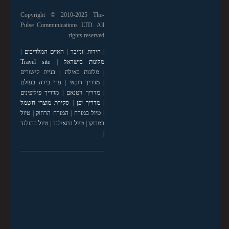
Copyright © 2010-2025 The-
Pulse Communications LTD. All
rights reserved
|
חידות
|
זנזיבר
|
האיים המלדיבים
|
מלונות בישראל
|
Travel site
|
מלונות באילת
|
בניית קישורים
|
מדריך דובאי
|
ערי בירה בעולם
|
מדריך ויטנאם
|
מדריך פיליפינים
|
מדריך יפן
|
סקירת מוצרי חשמל
|
טיול במזרח
|
המזרח הרחוק
|
טיול
במרוקו
|
טיול בתאילנד
|
טיול בהולנד
|