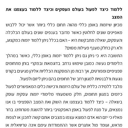
ללמוד כיצד לפעול בעולם העסקים וכיצד ללמוד בעצמנו את
המצב
מכיוון שיזמות באופן כללי מהווה תחום כללי ביותר אשר יכול ללבוש
מאפיינים שונים לחלוטין כאשר מדובר בענפים שונים בעולם הכלכלה
והעסקים, שאלה מתבקשת היא – האם בכלל ניתן ללמוד יזמות כמקצוע,
ולא רק כחלק מענף פעילות מסוים?
התשובה היא כי ניתן גם ניתן ללמוד יזמות באופן כללי, כאשר במהלך
הלימודים נעשה כמובן שימוש נרחב בדוגמאות ובמקרי בוחן מתחומים
ספציפיים ומפורטים, אך רבות מן המסקנות הכלליות אליהן מגיעים בקורס
נוגעות ורלבנטיות למגוון רחב של תחומים בהם ניתן ליזום ולפעול.
מלבד ללמידה כללית של עולם היזמות ורכישת כלים המאפשרים לפעול
כיזמים במגוון תחומים, חלק משמעותי מלימודי יזמות עסקית עוסק
בשאלה – כיצד ללמוד בעצמנו את השוק ואת המצב הספציפי בו אנו
נמצאים, על מנת לפעול באופן האפקטיבי ביותר להשגת מטרותינו. ברור
מאליו כי יזם הוא אדם המוצא עצמו במצבים אותם קשה לתכנן או לצפות
מראש, ועומד מול אתגרים אשר ההתמודדות עימם אינה טריוויאלית או