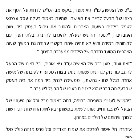
ב"כ של האישה, עו"ד גיא אופיר, ביקש מביהמ"ש לדחות על הסף את
רצונו של הבעל לחייב את האישה שהינה כאמור בעלת עסק עצמאי
לטפל בילדים בשעות הצהריים ולהותיר את ניהול העסק בידי צוות
העובדים..., "לנוכח החשש שעלול להיגרם לה נזק בלתי הפיך עם
לקוחותיה במידה והיא לא תהיה איתם בקשרי עבודה גם במשך שעות
הצהריים ממועד חזרתם של הילדים ממערכת החינוך...".
"זאת ועוד", טען ב"כ של האישה עו"ד גיא אופיר, "כל רצונו של הבעל
להסב עוד נזק לגרושתו שאותה נטש בצורה מכוערת לטובתה של אישה
אחרת בגלל שזו - גרושתו, ממשיכה לנהל ביד רמה את בית העסק
שבבעלותה דבר שהוא לצנינים בעיניו של הבעל לשעבר...".
ביהמ"ש לענייני משפחה בחיפה, דחה כאמור מכל וכל את טיעוניו של
הבעל לשעבר וחייב אותו לשאת במשותף בעלויות החודשיות הנדרשות
לצורך שהותם של הילדים בצהרון.
אזהרה: חל איסור לפרסם את שמות הצדדים וכל פרט מזהה כולל מס'
תיק.