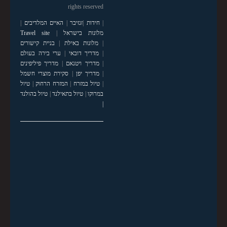
rights reserved
|
חידות
|
זנזיבר
|
האיים המלדיבים
|
מלונות בישראל
|
Travel site
|
מלונות באילת
|
בניית קישורים
|
מדריך דובאי
|
ערי בירה בעולם
|
מדריך ויטנאם
|
מדריך פיליפינים
|
מדריך יפן
|
סקירת מוצרי חשמל
|
טיול במזרח
|
המזרח הרחוק
|
טיול
במרוקו
|
טיול בתאילנד
|
טיול בהולנד
|