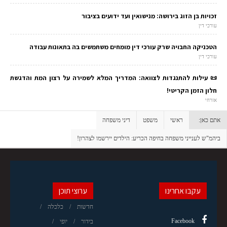
זכויות בן הזוג בירושה: מנישואין ועד ידועים בציבור
עורכי דין
הטכניקה החבויה שרק עורכי דין מומחים משתמשים בה בתאונות עבודה
עורכי דין
📜 עילות להתנגדות לצוואה: המדריך המלא לשמירה על רצון המת והדגשת
חלון הזמן הקריטי!
אזרחי
אתם כאן:
ראשי
משפט
דיני משפחה
ביהמ"ש לענייני משפחה בחיפה הכריע: הילדים יירשמו לצהרון!
עקבו אחרינו
ערוצי תוכן
חדשות
כלכלה
Facebook
בידור
יופי