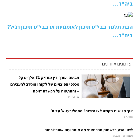
ביה"ד…
הבת תלמד בבי"ס תיכון לאומנויות או בבי"ס תיכון רגיל?
ביה"ד…
עדכונים אחרונים
תביעה: עורך דין מחזיק 82 אלף שקל
מכספי הפיצויים של לקוחו ומסרב להעבירם
– והחתימה על הפשרה זויפה
עורכי דין
איך מגישים בקשה לצו ירושה? התהליך מ-א' עד ת'
עורכי דין
לשון הרע ברשתות חברתיות: מה מותר ומה אסור לכתוב
מאמרים - משפט