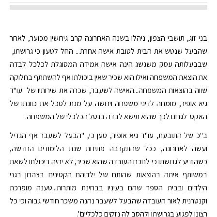
בני זוג, תושבי הצפון, ניהלו בשנה האחרונה קרב גירושין מכוער, לאחר
שהבעל שנטש את הבית לטובת אישה אחרת... החל לטעון כי גרושתו,
שבבעלותה עסק משגשג הינה אישה אמידה המסוגלת לכלכל לבדה
את הוצאת המשפחה ואילו הוא שכיר שאין ביכולתו אף להשתתף בחלוקה
שווה בהוצאות המשפחה...האישה לשעבר, שכרה את שירותיו של עו"ד
גיא אופיר, מומחה לדיני משפחה וירושה על מנת לסכל את כוונתו של
האקס לגרום לכך שהיא תישא לבדה בנטל הכלכלי של המשפחה.
ב"כ של התובעת, עו"ד גיא אופיר, טען כי, "הבעל לשעבר אף הגדיל
ועשה לאחרונה, ככל שהתקרבה פתיחת שנת הלימודים החדשה,
כשהודיע לגרושתו כי לנוכח העובדה שהוא שכיר, לא יהיה ביכולתו לשאת
במשותף איתה בהוצאות שהותם של ילדיהם הקטינים בצהרון בגני
הילדים ובבית הספר שהם בעיניו בבחינת מותרות...טענה מופרכת
וקנטרנית לאור העובדה שהבעל לשעבר נהנה משכר חודשי גבוה וכי כל
רצונו לפגוע בגרושתו ולהסב לה נזקים כלכליים".