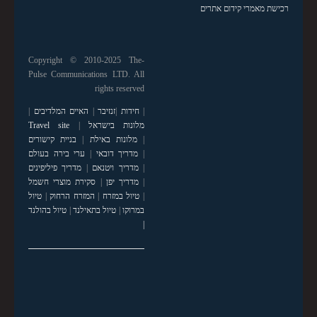
רכישת מאמרי קידום אתרים
Copyright © 2010-2025 The-
Pulse Communications LTD. All
rights reserved
|
חידות
|
זנזיבר
|
האיים המלדיבים
|
מלונות בישראל
|
Travel site
|
מלונות באילת
|
בניית קישורים
|
מדריך דובאי
|
ערי בירה בעולם
|
מדריך ויטנאם
|
מדריך פיליפינים
|
מדריך יפן
|
סקירת מוצרי חשמל
|
טיול במזרח
|
המזרח הרחוק
|
טיול
במרוקו
|
טיול בתאילנד
|
טיול בהולנד
|