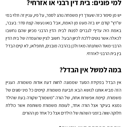
למי פונים: בית דין רבני או אזרחי?
יש מן סיפור כזה שעורך דין משפחה נוהג לספר, על פיו, עניין זה תלוי במי
ש"רץ" קודם. יש בזה מעט מן האמת, אבל בואו נעשה קצת סדר: בעבר,
באמת היה עדיף לגברים לפנות לבית הדין הרבני מכיוון שהם נחשבו
לכאלה אשר נוטים ללכת לכיוון הבעל. חשוב לציין שהעמדה של בית הדין
הרבני מאוד השתנתה מאז ולכן בהרבה מובנים, תתפלאו, לא קיים הבדל
בין בית הרבני לאזרחי.
במה למשל אין הבדל?
אין הבדל בפקידת הסעד שממונה לחוות דעת אודות משמורת. העניין
הזה מביא אותנו לנושא הבא: תביעת משמורת. קיימים כל מיני סוגים של
משמורת. קיימת אפשרות אחת, של הורה "משמורן" שקורה בעת שהילד
נמצא בעיקר אצל הורה אחד, לעומת משמורת משותפת אשר כוללת
חלוקה שווה בזמני השהות של הילדים אצל כל אחד מן ההורים.