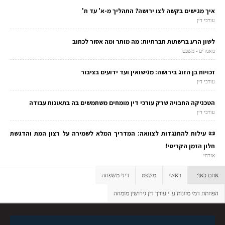
איך מגישים בקשה לצו ירושה? התהליך מ-א' עד ת'
עורכי דין
לשון הרע ברשתות חברתיות: מה מותר ומה אסור לכתוב
מאמרים - משפט
זכויות בן הזוג בירושה: מנישואין ועד ידועים בציבור
עורכי דין
הטכניקה החבויה שרק עורכי דין מומחים משתמשים בה בתאונות עבודה
עורכי דין
📜 עילות להתנגדות לצוואה: המדריך המלא לשמירה על רצון המת והדגשת
חלון הזמן הקריטי!
אזרחי
אתם כאן:
ראשי
משפט
דיני משפחה
הפחתת דמי מזונות ע"י עורך דין גירושין מומחה