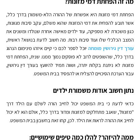
מה זה הפחתת דמי מזונות?
הפחתת דמי מזונות היא אפשרות של ההורה הלא-משמורן בדרך כלל,
אשר תובע להפחית את דמי המזונות שהוא משלם, עקב סיבות מגוונות,
כגון משכורת לא מספיקה, עוד ילדים מאישה אחרת שנולדו ומשנים את
המצב הכלכלי שלו ועוד סיבות רבות. מה חשוב לדעת בנושא? ראשית,
עורך דין גירושין מומחה
יוכל לספר לכם כי קיים איזהו מינימום הנהוג
בדרך כלל, שהשופטים לרוב לא פוסקים נמוך ממנו. שנית, הפחתת דמי
מזונות לא ניתנת בקלות יתרה, ושווה תמיד להיוועץ בעורך דין גירושין,
עבור הערכת הסיכויים להצליח או להפסיד בבית המשפט.
נתון חשוב אודות משמורת ילדים
כדאי לדעת כי בית המשפט יכול לחייב הורה לשלם עם הילד דרך
"מזונות", שאגב מתחלקים למזונות ומדור בדרך כלל, אולם הוא לא יכול
לחייב את ההורה לראות את הילד. לכן, קחו זאת בחשבון בבית המשפט.
ממה להיזהר? להלן כמה טיפים שימושיים: