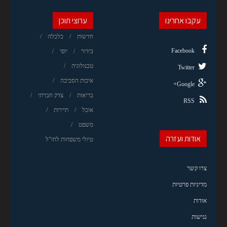
עקבו אחרינו
ערוצי תוכן
חדשות
כלכלה
Facebook
בידור
יופי
טכנולוגיה
Twitter
איכות הסביבה
Google+
בריאות
צדק חברתי
RSS
אוכל
תיירות
משפט
אודות ועזרה
טיולי משפחות לחו"ל
צרו קשר
מדיניות פרטיות
אודות
נגישות