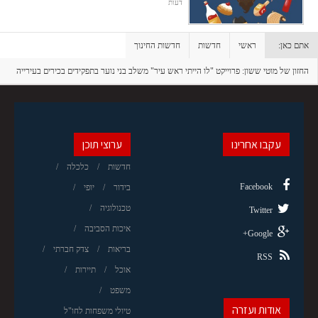
דעות
אתם כאן:
ראשי
חדשות
חדשות החינוך
החזון של מוטי ששון: פרוייקט "לו הייתי ראש עיר" משלב בני נוער בתפקידים בכירים בעירייה
במשך שבוע
עקבו אחרינו
ערוצי תוכן
חדשות
כלכלה
Facebook
בידור
יופי
טכנולוגיה
Twitter
איכות הסביבה
Google+
בריאות
צדק חברתי
RSS
אוכל
תיירות
משפט
אודות ועזרה
טיולי משפחות לחו"ל