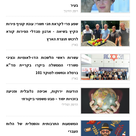
בעיר
דופק החינוך
שפע פרי לקראת חגי תשרי: עונת קטיף פירות
הקיץ בשיאה - ארגון מגדלי הפירות קורא
לרכוש תוצרת הארץ
בארץ
עשרות ראשי הלשכות הדו-לאומיות ונציגי
משרדי הממשלה ביקרו בקריית מד"א
ברמלה ונחשפו למוקד 101
בארץ
הודעות ירוקות, אכיפה גלובלית ופגיעה
בזכויות יסוד – מבט משפטי ביקורתי
הדופק הפלילי
המשמעות התרבותית והסמלית של הלוח
העברי