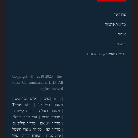
צרו קשר
מדיניות פרטיות
אודות
נגישות
רכישת מאמרי קידום אתרים
Copyright © 2010-2025 The-
Pulse Communications LTD. All
rights reserved
|
חידות
|
זנזיבר
|
האיים המלדיבים
|
מלונות בישראל
|
Travel site
|
מלונות באילת
|
בניית קישורים
|
מדריך דובאי
|
ערי בירה בעולם
|
מדריך ויטנאם
|
מדריך פיליפינים
|
מדריך יפן
|
סקירת מוצרי חשמל
|
טיול במזרח
|
המזרח הרחוק
|
טיול