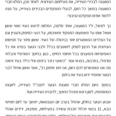
המועצה לבכירי העירייה, את פעילותם העירונית. לאחר מכן, התלוו חברי
המועצה במשך כל היום, לבעלי התפקידים הבכירים בעירייה, על מנת
ללמוד אודות תפקידם הציבורי.
כך למשל, יו"ר המועצה, שחר סלמה, התלווה לראש העיר מוטי ששון
ושאל אותו על משמעות התפקיד וחשיבותו, על רגעי הסיפוק והעניין וגם
על הצדדים המאתגרים יותר בניהולה של העיר. ששון סיפר על תפיסתו
העירונית ועל הרצון לספק לתושבים בכלל ולבני הנוער בפרט את כל
האפשרויות והמענים בכל תחומי החיים , כגון: בחינוך הפורמלי והבלתי
פורמלי, בתרבות, בפנאי ועוד. "כשאני נזכר בימים שלי כילד בעיר ורואה
מה אנו מאפשרים לכם היום, אני חש סיפוק רב", אמר ששון ואיחל לבני
הנוער שתמיד יראו בעיר את ביתם.
במשך היום התלוו חברי מועצת הנוער למנכ"ל העירייה, ליועצת
המשפטית, לסגן ראש מינהל החינוך, לדוברת העירייה ועוד.
שבוע הנוער בחולון, שהחל בערב יום העצמאות, יימשך עד ליום חמישי
הבא, 11 במאי ויכלול תכנית עשירה בפעילויות, מסיבות, ירידים אוהלי
הידברות ועוד מגוון רחב של פעילויות, עליהן ניתן להתעדכן באתר העירייה