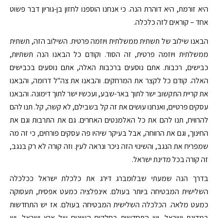
היא זורמת, היא דוהרת הנה. כי אנחנו הוספנו לחזון בן-גוריון דבר פשוט
אחד – קוראים לזה כלכלה.
הבאנו שילוב של תשתית ממשלתית ויוזמה פרטית. השילוב הזה, תשתית
ממשלתית ויוזמה פרטית, זה הסוד. וקודם כל הבאנו הנה תשתיות,
כבישים, רכבות. אתם נוסעים ברכבות האלה, אתם נוסעים בכבישים
האלה. קודם כל לקצר את המרחקים. והבאנו את צה"ל דרומה, והבאנו
את קריית התקשוב ישר לתוך באר-שבע, ועכשיו ישר לתוך דימונה. והבאנו
עסקים פרטיים, ואנחנו עושים את זה קל בשבילם, לא קשה, קל. תנו להם
להרוויח, תנו להם את כל האלמנטים האחרים. גם את התרבות וגם את
החינוך, וגם את הרווחה, אבל בעיקר שיהיו פה עסקים פורחים, כי זה מה
שמפריח את הנגב, והשינוי הזה ניכר ונראה לעין. וזה קורה לא רק בנגב,
זה קורה בכל מדינת ישראל.
בדרך הנה שמעתי שבלומברג דירג את כלכלת ישראל ככלכלה
השלישית המבטיחה ביותר בעולם. אינפלציה כמעט אפסית, תעסוקה
כמעט מלאה. הכלכלה השלישית המבטיחה בעולם. אז יש התחדשות
במדינת ישראל, יש התחדשות בחלקים השונים של ארץ ישראל, יש