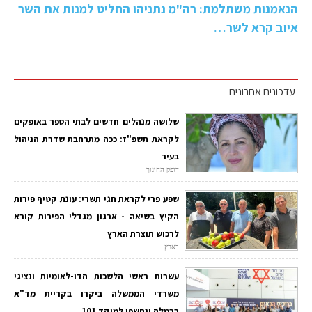
הנאמנות משתלמת: רה"מ נתניהו החליט למנות את השר
איוב קרא לשר…
עדכונים אחרונים
שלושה מנהלים חדשים לבתי הספר באופקים
לקראת תשפ"ז: ככה מתרחבת שדרת הניהול
בעיר
דופק החינוך
שפע פרי לקראת חגי תשרי: עונת קטיף פירות
הקיץ בשיאה - ארגון מגדלי הפירות קורא
לרכוש תוצרת הארץ
בארץ
עשרות ראשי הלשכות הדו-לאומיות ונציגי
משרדי הממשלה ביקרו בקריית מד"א
ברמלה ונחשפו למוקד 101