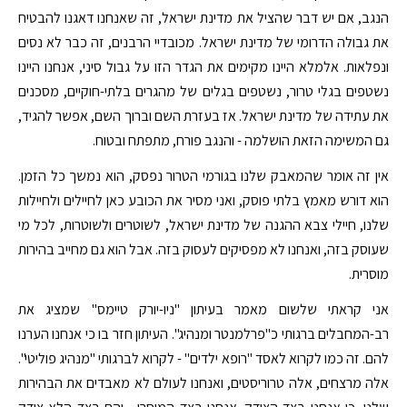
הנגב, אם יש דבר שהציל את מדינת ישראל, זה שאנחנו דאגנו להבטיח
את גבולה הדרומי של מדינת ישראל. מכובדיי הרבנים, זה כבר לא נסים
ונפלאות. אלמלא היינו מקימים את הגדר הזו על גבול סיני, אנחנו היינו
נשטפים בגלי טרור, נשטפים בגלים של מהגרים בלתי-חוקיים, מסכנים
את עתידה של מדינת ישראל. אז בעזרת השם וברוך השם, אפשר להגיד,
גם המשימה הזאת הושלמה - והנגב פורח, מתפתח ובטוח.
אין זה אומר שהמאבק שלנו בגורמי הטרור נפסק, הוא נמשך כל הזמן.
הוא דורש מאמץ בלתי פוסק, ואני מסיר את הכובע כאן לחיילים ולחיילות
שלנו, חיילי צבא ההגנה של מדינת ישראל, לשוטרים ולשוטרות, לכל מי
שעוסק בזה, ואנחנו לא מפסיקים לעסוק בזה. אבל הוא גם מחייב בהירות
מוסרית.
אני קראתי שלשום מאמר בעיתון "ניו-יורק טיימס" שמציג את
רב-המחבלים ברגותי כ"פרלמנטר ומנהיג". העיתון חזר בו כי אנחנו הערנו
להם. זה כמו לקרוא לאסד "רופא ילדים" - לקרוא לברגותי "מנהיג פוליטי".
אלה מרצחים, אלה טרוריסטים, ואנחנו לעולם לא מאבדים את הבהירות