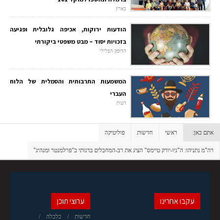
בארץ
הודעות ירוקות, אכיפה גלובלית ופגיעה
בזכויות יסוד – מבט משפטי ביקורתי
הדופק הפלילי
המשמעות התרבותית והסמלית של הלוח
העברי
דעות
אתם כאן:
ראשי
חדשות
פוליטיקה
רה"מ נתניהו: ה"ניו-יורק טיימס" הציג את רב-המחבלים ברגותי כ"פרלמנטר ומנהיג"
עקבו אחרינו
ערוצי תוכן
חדשות
כלכלה