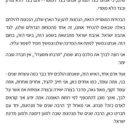
שלנו, כי אנחנו בצד הצודק. אנחנו בצד המוסרי - והם בצד הלא צודק
ובצד הלא מוסרי.
הבהירות המוסרית הזאת, הנכונות להגן על הארץ שלנו, הנכונות להילחם
באלה שבאים להכחיד אותנו, זה אחד מהכוחות הגדולים שלנו, לצד
אהבת ישראל. אהבת ישראל מתבטאת בשפע הזה, ביופי הזה, בחום
הזה. אנחנו נמשיך לפתח את המדינה שלנו ונמשיך תמיד לשמור עליה.
אני רוצה לברך את כולכם בחג שמח, "תרבחו ותסעדו" , אין חברה טובה
יותר.
ועוד אדם אחד, האיש הזה, שאנחנו הולכים יחד כבר כמה עשרות שנים -
בני, אתה עומד, כמו אחרים כאן, אני חייב להגיד, אחרים ואחרות, אתה
עומד זקוף, מאוד גאה, מדבר בצורה ישירה ובצורה אמיתית את אשר על
לבך, ואינך מוכן להתכופף לפי רוחות האופנה. אתה יודע איך קוראים
לאדם כזה? מנהיג. אני מאחל לך הרבה שנים של מנהיגות, יחד עם
חברינו כאן, הרבה שנים של מנהיגות טובה למען דימונה ולמען מדינת
ישראל.