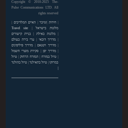
Copyright © 2010-2025 The-
Pulse Communications LTD. All
rights reserved
|
חידות
|
זנזיבר
|
האיים המלדיבים
|
מלונות בישראל
|
Travel site
|
מלונות באילת
|
בניית קישורים
|
מדריך דובאי
|
ערי בירה בעולם
|
מדריך ויטנאם
|
מדריך פיליפינים
|
מדריך יפן
|
סקירת מוצרי חשמל
|
טיול במזרח
|
המזרח הרחוק
|
טיול
במרוקו
|
טיול בתאילנד
|
טיול בהולנד
|