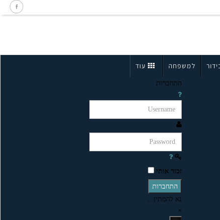
ידור
למשפחה
עוד
התחברות
זכור אותי
התחברות
נא להמתין...
×