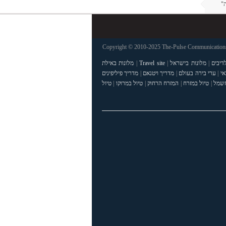
"
Copyright © 2010-2025 The-Pulse Communications 
דיבים
|
מלונות בישראל
|
Travel site
|
מלונות באילת
אי
|
ערי בירה בעולם
|
מדריך ויטנאם
|
מדריך פיליפינים
חשמל
|
טיול במזרח
|
המזרח הרחוק
|
טיול במרוקו
|
טיול