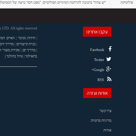
פוליטיקה
'יש עתיד' בתגובה להרחבת המינויים הפוליטיים: "מפגן חסר בושה של הממשלה
LTD. All rights reserved
עקבו אחרינו
|
חידות
|
זנזיבר
|
האיים המל
|
בניית קישורים
|
מדריך דוב
Facebook
|
מדריך יפן
|
סקירת מוצרי 
בתאילנד
|
טיול בהולנד |
Twitter
Google+
RSS
אודות ועזרה
צרו קשר
מדיניות פרטיות
אודות