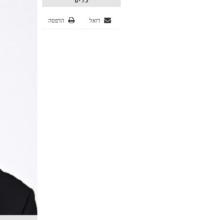
כלים
דואל
הדפסה