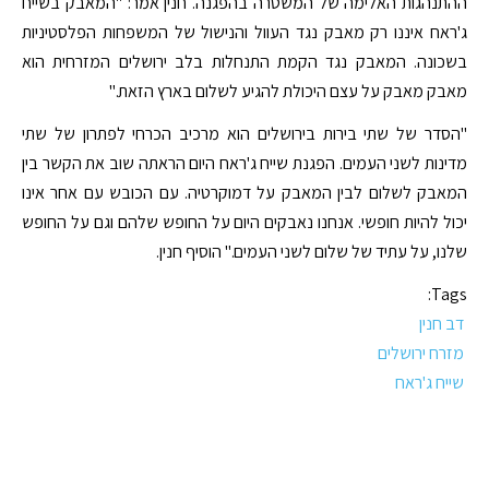
ההתנהגות האלימה של המשטרה בהפגנה. חנין אמר: "המאבק בשייח
ג'ראח איננו רק מאבק נגד העוול והנישול של המשפחות הפלסטיניות
בשכונה. המאבק נגד הקמת התנחלות בלב ירושלים המזרחית הוא
מאבק מאבק על עצם היכולת להגיע לשלום בארץ הזאת."
"הסדר של שתי בירות בירושלים הוא מרכיב הכרחי לפתרון של שתי
מדינות לשני העמים. הפגנת שייח ג'ראח היום הראתה שוב את הקשר בין
המאבק לשלום לבין המאבק על דמוקרטיה. עם הכובש עם אחר אינו
יכול להיות חופשי. אנחנו נאבקים היום על החופש שלהם וגם על החופש
שלנו, על עתיד של שלום לשני העמים." הוסיף חנין.
Tags:
דב חנין
מזרח ירושלים
שייח ג'ראח