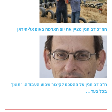
חה"כ דב חנין מציין את יום האדמה באום אל-חיראן
ח״כ דב חנין על ההסכם לקיצור שבוע העבודה: ״תומך
בכל צעד…