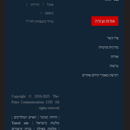
אוכל
תיירות
משפט
אודות ועזרה
טיולי משפחות לחו"ל
צרו קשר
מדיניות פרטיות
אודות
נגישות
רכישת מאמרי קידום אתרים
Copyright © 2010-2025 The-
Pulse Communications LTD. All
rights reserved
|
חידות
|
זנזיבר
|
האיים המלדיבים
|
מלונות בישראל
|
Travel site
|
מלונות באילת
|
בניית קישורים