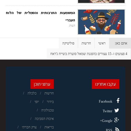
המשמעות התרבותית והסמלית של הלוח
העברי
דעות
אתם כאן:
ראשי
חדשות
פוליטיקה
4 פצועים ו- 15 עצורים בהפגנת שמאל סוערת בשייח ג'ראח
עקבו אחרינו
ערוצי תוכן
חדשות
כלכלה
Facebook
בידור
יופי
טכנולוגיה
Twitter
איכות הסביבה
Google+
בריאות
צדק חברתי
RSS