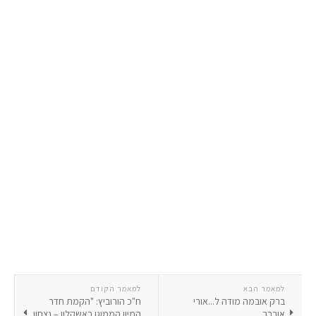
למאמר הבא
למאמר הקודם
ברק אובמה מודה ל...אורי
ח"כ הורוביץ: "הקמת חדר
אורבך
המיון הממוגן באשקלון – נצחון