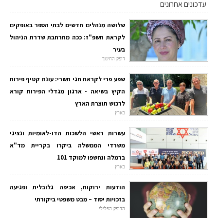
עדכונים אחרונים
שלושה מנהלים חדשים לבתי הספר באופקים
לקראת תשפ"ז: ככה מתרחבת שדרת הניהול
בעיר
דופק החינוך
שפע פרי לקראת חגי תשרי: עונת קטיף פירות
הקיץ בשיאה - ארגון מגדלי הפירות קורא
לרכוש תוצרת הארץ
בארץ
עשרות ראשי הלשכות הדו-לאומיות ונציגי
משרדי הממשלה ביקרו בקריית מד"א
ברמלה ונחשפו למוקד 101
בארץ
הודעות ירוקות, אכיפה גלובלית ופגיעה
בזכויות יסוד – מבט משפטי ביקורתי
הדופק הפלילי