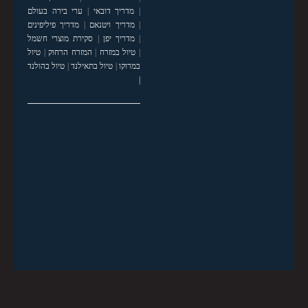
|
מדריך דובאי
|
ערי בירה בעולם
|
מדריך ויטנאם
|
מדריך פיליפינים
|
מדריך יפן
|
סקירת מוצרי חשמל
|
טיול במזרח
|
המזרח הרחוק
|
טיול
במרוקו
|
טיול בתאילנד
|
טיול בהולנד
|