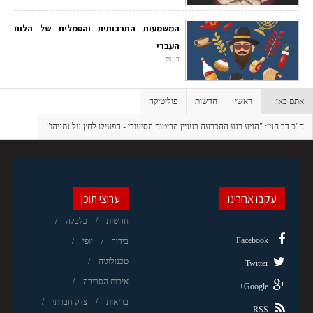
המשמעות התרבותית והסמלית של הלוח
העברי
דעות
אתם כאן:
ראשי
חדשות
פוליטיקה
ח"כ דב חנין: "הגיע רגע ההכרעה בעניין הביטוח הסיעודי - הפעילו לחץ על נתניהו"
עקבו אחרינו
ערוצי תוכן
חדשות
כלכלה
Facebook
בידור
יופי
טכנולוגיה
Twitter
איכות הסביבה
Google+
בריאות
צדק חברתי
RSS