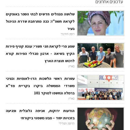
עדכונים אחרונים
שלושה מנהלים חדשים לבתי הספר באופקים
לקראת תשפ"ז: ככה מתרחבת שדרת הניהול
בעיר
דופק החינוך
שפע פרי לקראת חגי תשרי: עונת קטיף פירות
הקיץ בשיאה - ארגון מגדלי הפירות קורא
לרכוש תוצרת הארץ
בארץ
עשרות ראשי הלשכות הדו-לאומיות ונציגי
משרדי הממשלה ביקרו בקריית מד"א
ברמלה ונחשפו למוקד 101
בארץ
הודעות ירוקות, אכיפה גלובלית ופגיעה
בזכויות יסוד – מבט משפטי ביקורתי
הדופק הפלילי