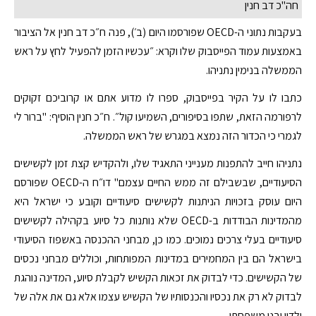
חה"כ דב חנין
בעקבות נתוני ה-OECD שפורסמו היום (ב׳), פנה ח״כ דב חנין אל הציבור
באמצעות עמוד הפייסבוק שלו וקרא: ״עכשיו הזמן להפעיל לחץ על ראש
הממשלה בנימין נתניהו.
כתבו לו על הקיר בפייסבוק, ספרו לו מדוע אתם או קרוביכם זקוקים
לרפורמה הזאת, שתפו בסיפורים, השמיעו קול״. ח״כ חנין הוסיף: "ברור לי
לגמרי כי הכדור הזה נמצא במגרש של ראש הממשלה.
נתניהו חייב להתפנות מענייני התאגיד שלו, ולהקדיש קצת זמן לקשישים
הסיעודיים, שבשבילם זה ממש החיים עצמם" דו״ח ה-OECD שפורסם
היום עוסק בזכויות הניתנות לקשישים סיעודיים וקובע כי ישראל היא
מהמדינות הבודדות ב-OECD שלא נותנות כל סיוע בקהילה לקשישים
סיעודיים בעלי צרכים נמוכים. כמו כן, מבחני ההכנסה באשפוז הסיעודי
בישראל הם בין המחמירים במדינות המפותחות, וכוללים מבחני נכסים
של הקשישים. כדי לבדוק את זכאות הקשיש לקבלת סיוע, המדינה נוהגת
לבדוק לא רק את נכסיו והכנסותיו של הקשיש עצמו אלא גם את אלה של
ילדיו ובני משפחתו.