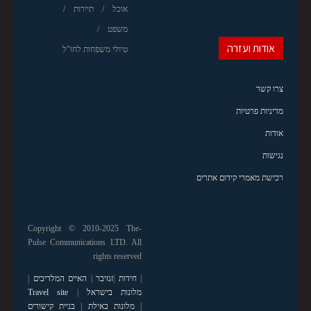
אוכל
תיירות
משפט
אודות ועזרה
טיולי משפחות לחו"ל
צרו קשר
מדיניות פרטיות
אודות
נגישות
רכישת מאמרי קידום אתרים
Copyright © 2010-2025 The-
Pulse Communications LTD. All
rights reserved
|
חידות
|
זנזיבר
|
האיים המלדיבים
|
מלונות בישראל
|
Travel site
|
מלונות באילת
|
בניית קישורים