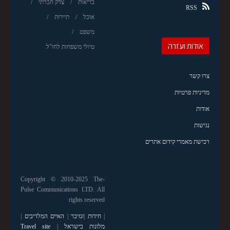
בריאות
צדק חברתי
RSS
אוכל
תיירות
משפט
אודות ועזרה
טיולי משפחות לחו"ל
צרו קשר
מדיניות פרטיות
אודות
נגישות
רכישת מאמרי קידום אתרים
Copyright © 2010-2025 The-
Pulse Communications LTD. All
rights reserved
|
חידות
|
זנזיבר
|
האיים המלדיבים
|
מלונות בישראל
|
Travel site