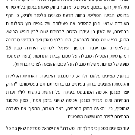
גיא לוריא, חוקר במכון, מציינים כי מדובר בחוק שיפגע באופן בלתי מידתי
בחופש הביטוי הפוליטי. בחוות הדעת מציינים פלסנר ולוריא, כי חרף
העובדה שראוי וניתן להסדיר את פעילותם של גופים חוץ מפלגתיים
בבחירות, יש לאזן בין עיקרון הזכות לבחירות שוות לבין חופש הביטוי.
החוק, כפי שיוצג מחר להצבעה, הינו בלתי מאוזן ואף תקדימי מבחינה
בינלאומית. אם יעבור, תהפוך ישראל למדינה היחידה מבין 25
דמוקרטיות, המטילה מגבלה על סכום קבלת התרומות (בעוד שמספר
מועט של מדינות מטילות מגבלה על סכום ההוצאה לצרכי הבחירות).
בנוסף, מציינים פלסנר ולוריא, כי מנגנוני האכיפה, האחריות הפלילית
והקנסות המוצעים בחוק בעיתיים גם בחומרתם וגם בעמימותם: "החוק
יוצר מנגנון אכיפה המתבסס בעיקרו על הגשת בקשות ליו"ר ועדת
הבחירות ואינו מגדיר מנגנון אכיפה שוויוני בזמן אמת", מציין פלסנר
שהוסיף, כי: "הצעת החוק הנוכחית, באם תעבור, תהפוך את מערכת
הבחירות לזירת התגוששות משפטית".
עוד מציינים במכון כי מהלך זה "משדרג" את ישראל ממדינה שאין בה כל