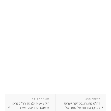
למאמר הבא
למאמר הקודם
רה"מ נתניהו: במדינת ישראל
חוק i24 News של חה"כ נחמן
לא יקראו רחוב על שמם של
שי אושר לקריאה ראשונה