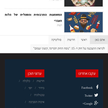
המשמעות התרבותית והסמלית של הלוח
העברי
דעות
אתם כאן:
ראשי
חדשות
פוליטיקה
לקראת ההצבעה על חוק וי- 15: "נוסח החוק תקדימי, קיצוני ועמום"
עקבו אחרינו
ערוצי תוכן
חדשות
כלכלה
Facebook
בידור
יופי
טכנולוגיה
Twitter
איכות הסביבה
Google+