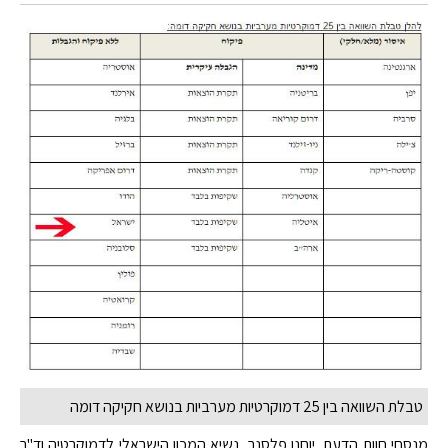
טבלת השוואה בין 25 דמוקרטיות מערביות בנושא חקיקה דומה
מנסחי חוות הדעת, יוחנן פלסנר, נשיא המכון הישראלי לדמוקרטיה וד"ר