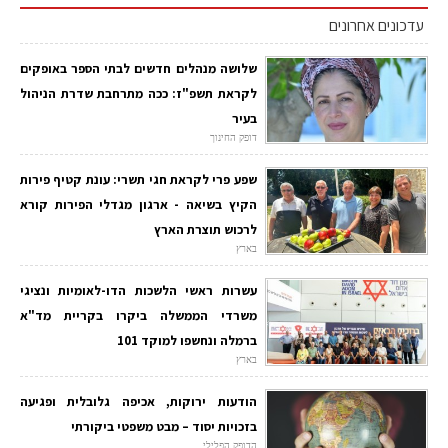
עדכונים אחרונים
שלושה מנהלים חדשים לבתי הספר באופקים
לקראת תשפ"ז: ככה מתרחבת שדרת הניהול
בעיר
דופק החינוך
שפע פרי לקראת חגי תשרי: עונת קטיף פירות
הקיץ בשיאה - ארגון מגדלי הפירות קורא
לרכוש תוצרת הארץ
בארץ
עשרות ראשי הלשכות הדו-לאומיות ונציגי
משרדי הממשלה ביקרו בקריית מד"א
ברמלה ונחשפו למוקד 101
בארץ
הודעות ירוקות, אכיפה גלובלית ופגיעה
בזכויות יסוד – מבט משפטי ביקורתי
הדופק הפלילי