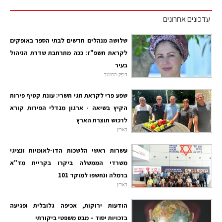
עדכונים אחרונים
שלושה מנהלים חדשים לבתי הספר באופקים
לקראת תשפ"ז: ככה מתרחבת שדרת הניהול
בעיר
דופק החינוך
שפע פרי לקראת חגי תשרי: עונת קטיף פירות
הקיץ בשיאה - ארגון מגדלי הפירות קורא
לרכוש תוצרת הארץ
בארץ
עשרות ראשי הלשכות הדו-לאומיות ונציגי
משרדי הממשלה ביקרו בקריית מד"א
ברמלה ונחשפו למוקד 101
בארץ
הודעות ירוקות, אכיפה גלובלית ופגיעה
בזכויות יסוד – מבט משפטי ביקורתי