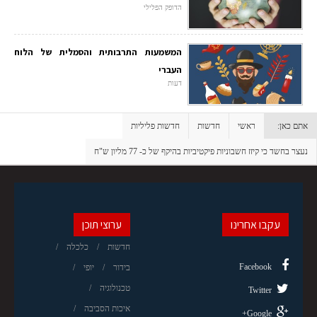
הדופק הפלילי
המשמעות התרבותית והסמלית של הלוח
העברי
דעות
אתם כאן:
ראשי
חדשות
חדשות פליליות
נעצר בחשד כי קיזז חשבוניות פיקטיביות בהיקף של כ- 77 מליון ש"ח
עקבו אחרינו
ערוצי תוכן
חדשות
כלכלה
Facebook
בידור
יופי
טכנולוגיה
Twitter
איכות הסביבה
Google+