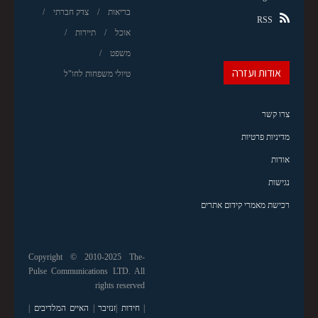
בריאות
צדק חברתי
RSS
אוכל
תיירות
משפט
אודות ועזרה
טיולי משפחות לחו"ל
צרו קשר
מדיניות פרטיות
אודות
נגישות
רכישת מאמרי קידום אתרים
Copyright © 2010-2025 The-
Pulse Communications LTD. All
rights reserved
|
חידות
|
זנזיבר
|
האיים המלדיבים
|