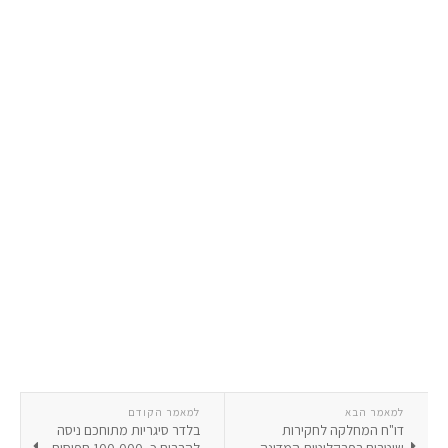
למאמר הבא
למאמר הקודם
דו"ח המחלקה לחקירות
בלדר סיגריות מתוחכם ניסה