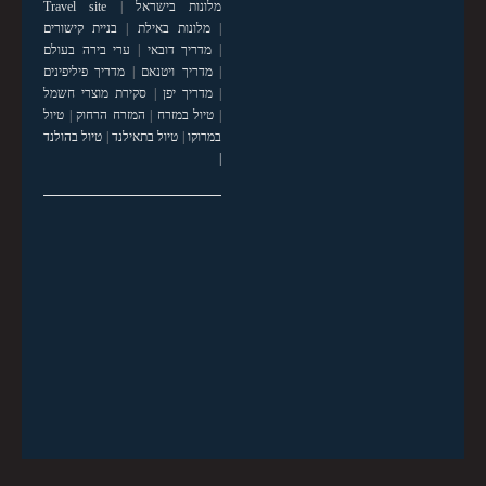
מלונות בישראל
|
Travel site
|
מלונות באילת
|
בניית קישורים
|
מדריך דובאי
|
ערי בירה בעולם
|
מדריך ויטנאם
|
מדריך פיליפינים
|
מדריך יפן
|
סקירת מוצרי חשמל
|
טיול במזרח
|
המזרח הרחוק
|
טיול
במרוקו
|
טיול בתאילנד
|
טיול בהולנד
|