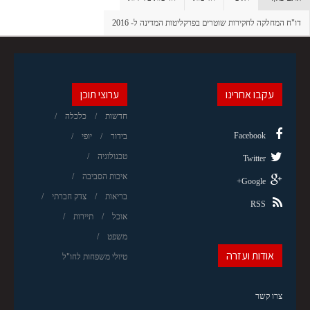
דו"ח המחלקה לחקירות שוטרים בפרקליטות המדינה ל- 2016
עקבו אחרינו
ערוצי תוכן
חדשות
כלכלה
Facebook
בידור
יופי
טכנולוגיה
Twitter
איכות הסביבה
Google+
בריאות
צדק חברתי
RSS
אוכל
תיירות
משפט
אודות ועזרה
טיולי משפחות לחו"ל
צרו קשר