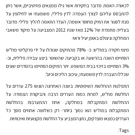
לכאורה האמת. מדובר בחקירות אשר גילו ממצאים פוזיטיביים, אשר ניתן
להתבסס עליהם לצורך העמדה לדין פלילי/ משמעתי או לחילופין על
מנת לסגור את התיק מחוסר אשמה/ העדר התאמה להליך פלילי. מדובר
בעלייה מתמדת של 12% מאז שנת 2012 המצביעה על מיקוד משאבי
המחלקה וניצולם באופן יעיל וראוי.
מיצוי חקירה במח"ש: כ- 78% מהתיקים שנוהלו על ידי פרקליטי מח"ש
הסתיימו השנה בהרשעה או בקביעה שהשוטר ביצע עבירה פלילית, וכ-
3% הסתיימו בזיכוי בבית המשפט. יתר התיקים הסתיימו בהסדרים שונים
שכללו העברה לדין משמעתי, עיכוב הליכים וכיוב'.
התפלגות ההחלטות השיפוטיות: בשנה האחרונה הוגשו 275 עררים על
החלטות מח"ש, למרות כמות העררים הרבה והביקורת הצמודה על
ההחלטות המתקבלות במחלקה, אחוז ההתערבות בהחלטות
המתקבלות במח"ש הוא נמוך ביותר- רק כשלושה אחוזים מסך כל
העררים נמצאו מוצדקים, נתון המצביע על החלטות מקצועיות ואיכותיות.
Tags: