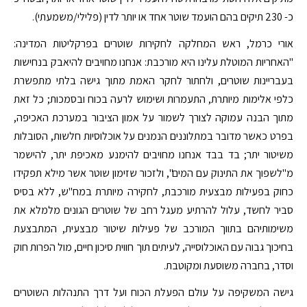
כ- 230 תיקים בהם הועמד שוטר אחד או יותר לדין (פלילי/משמעתי).
אורי כרמל, ראש המחלקה לחקירות שוטרים בפרקליטות המדינה:
"האחריות המוטלת עלינו היא מורכבת: אנחנו מחויבים להיאבק בנחישות
בעבריינות שוטרים, ולחתור לחקר האמת מתוך גישה בלתי מתפשרת
כלפי אלימות מיותרת, התעמרות ושימוש לרעה בכוח ובסמכות; כל זאת
מתוך הבנה עמוקה לצורך לשמור על אמון הציבור במערכת האכיפה,
בפרט כאשר מדובר במתלוננים הנמנים על אוכלוסיות חלשות, הסובלות
משיטור יתר; בד בבד אנחנו מחויבים להימנע מאכיפת יתר, להישמר
מ"לשפוך את התינוק עם המים", ולזכור שזימון שוטר אשר מילא תפקידו
כחוק בפעילות מבצעית מורכבת, לחקירה מיותרת במח"ש, ללא בסיס
סביר לחשד, עלול להרתיע מעגל רחב של שוטרים הגונים מלמלא את
משימותיהם בתווך המורכב של פעילות שיטור מבצעית, המתבצעת
בחיכוך גבוה עם האוכלוסייה, לעיתים תוך חווית סיכון חיים, מול הפרות חוק
וסדר, בחברה משוסעת ומקוטבת.
גישה המשקיפה על עולם הפעלת הכוח ועל דרך התנהלות השוטרים