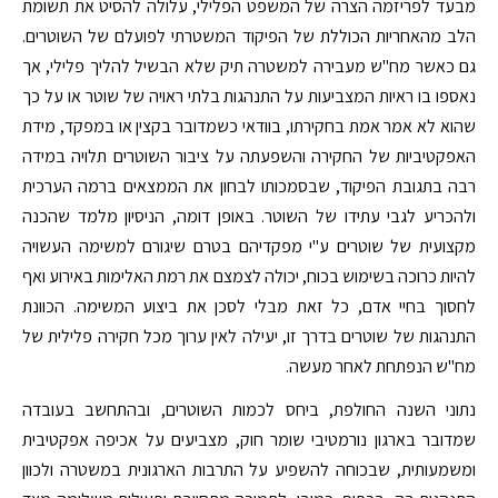
מבעד לפריזמה הצרה של המשפט הפלילי, עלולה להסיט את תשומת
הלב מהאחריות הכוללת של הפיקוד המשטרתי לפועלם של השוטרים.
גם כאשר מח"ש מעבירה למשטרה תיק שלא הבשיל להליך פלילי, אך
נאספו בו ראיות המצביעות על התנהגות בלתי ראויה של שוטר או על כך
שהוא לא אמר אמת בחקירתו, בוודאי כשמדובר בקצין או במפקד, מידת
האפקטיביות של החקירה והשפעתה על ציבור השוטרים תלויה במידה
רבה בתגובת הפיקוד, שבסמכותו לבחון את הממצאים ברמה הערכית
ולהכריע לגבי עתידו של השוטר. באופן דומה, הניסיון מלמד שהכנה
מקצועית של שוטרים ע"י מפקדיהם בטרם שיגורם למשימה העשויה
להיות כרוכה בשימוש בכוח, יכולה לצמצם את רמת האלימות באירוע ואף
לחסוך בחיי אדם, כל זאת מבלי לסכן את ביצוע המשימה. הכוונת
התנהגות של שוטרים בדרך זו, יעילה לאין ערוך מכל חקירה פלילית של
מח"ש הנפתחת לאחר מעשה.
נתוני השנה החולפת, ביחס לכמות השוטרים, ובהתחשב בעובדה
שמדובר בארגון נורמטיבי שומר חוק, מצביעים על אכיפה אפקטיבית
ומשמעותית, שבכוחה להשפיע על התרבות הארגונית במשטרה ולכוון