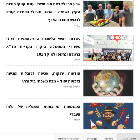
שפע פרי לקראת חגי תשרי: עונת קטיף פירות
הקיץ בשיאה - ארגון מגדלי הפירות קורא
לרכוש תוצרת הארץ
בארץ
עשרות ראשי הלשכות הדו-לאומיות ונציגי
משרדי הממשלה ביקרו בקריית מד"א
ברמלה ונחשפו למוקד 101
בארץ
הודעות ירוקות, אכיפה גלובלית ופגיעה
בזכויות יסוד – מבט משפטי ביקורתי
הדופק הפלילי
המשמעות התרבותית והסמלית של הלוח
העברי
דעות
אתם כאן:
ראשי
חדשות
חדשות פליליות