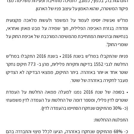
התנהגות בה, בכפוף, כמובן, לתמיכה מתחייבת ופעילות משלימה מצד
פיקוד המשטרה, שהוא האמון על עיצוב פניו של הארגון.
מח"ש ואנשיה יוסיפו לעמוד על המשמר ולעשות מלאכה מקצועית
ומדודה בגזרת האכיפה הפלילית, תוך שמירה על מבט מאוזן ואחראי,
בנחישות וברגישות המתחייבת מהמשימה המורכבת של אכיפת החוק על
שומרי החוק".
פניות שהתקבלו במח"ש בשנת 2016 • בשנת 2016 התקבלו במח"ש
החלטות לגבי 1552 בדיקות וחקירות פליליות, מהן ב- 773 תיקים נחקר
שוטר אחד או יותר באזהרה. ביתר התיקים, ממצאי הבדיקה לא הצדיקו
מעבר לחקירה באזהרה של שוטר.
• בסופה של שנת 2016 נמנו למעלה ממאה החלטות על העמדת
שוטרים לדין פלילי, ומספר דומה של החלטות על העמדה לדין משמעתי
(כ- 30% מהתיקים שנחקרו הסתיימו בהעמדה לדין).
התפלגות ההחלטות:
כ- 68% מהתיקים שנחקרו באזהרה, הגיעו לכלל מיצוי והתבררה בהם