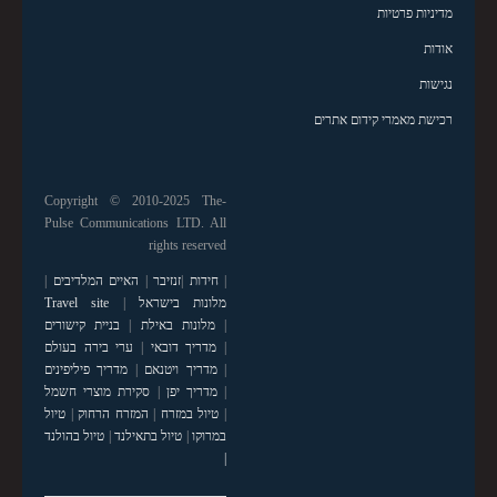
מדיניות פרטיות
אודות
נגישות
רכישת מאמרי קידום אתרים
Copyright © 2010-2025 The-
Pulse Communications LTD. All
rights reserved
|
חידות
|
זנזיבר
|
האיים המלדיבים
|
מלונות בישראל
|
Travel site
|
מלונות באילת
|
בניית קישורים
|
מדריך דובאי
|
ערי בירה בעולם
|
מדריך ויטנאם
|
מדריך פיליפינים
|
מדריך יפן
|
סקירת מוצרי חשמל
|
טיול במזרח
|
המזרח הרחוק
|
טיול
במרוקו
|
טיול בתאילנד
|
טיול בהולנד
|