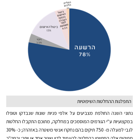
התפלגות ההחלטות השיפוטיות
נתוני השנה החולפת מצביעים על אלפי פניות שונות שנבדקו וטופלו
במקצועיות ע"י הגורמים המוסמכים במחלקה, מתוכם התקבלו החלטות
לגבי למעלה מ- 750 תיקים בהם נחקרו אנשי משטרה באזהרה; כ- 30%
מתיקים אלה הסתיימו בהחלטה להעמיד לדין שוטר אחד או יותר; ובסה"כ