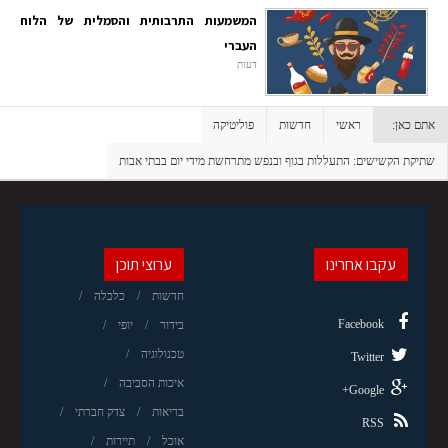
המשמעות התרבותית והסמלית של הלוח
העברי
דעות
אתם כאן:
ראשי
חדשות
פוליטיקה
שתיקת הקשישים: התעללות בגוף ובנפש מתרחשת מידי יום בבתי אבות
עקבו אחרינו
ערוצי תוכן
חדשות
כלכלה
Facebook
בידור
יופי
טכנולוגיה
Twitter
איכות הסביבה
Google+
בריאות
צדק חברתי
RSS
אוכל
תיירות