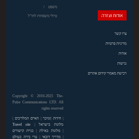
משפט
אודות ועזרה
טיולי משפחות לחו"ל
צרו קשר
מדיניות פרטיות
אודות
נגישות
רכישת מאמרי קידום אתרים
Copyright © 2010-2025 The-
Pulse Communications LTD. All
rights reserved
|
חידות
|
זנזיבר
|
האיים המלדיבים
|
מלונות בישראל
|
Travel site
|
מלונות באילת
|
בניית קישורים
|
מדריך דובאי
|
ערי בירה בעולם