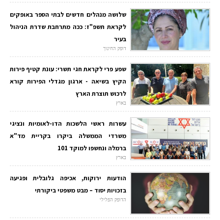
שלושה מנהלים חדשים לבתי הספר באופקים
לקראת תשפ"ז: ככה מתרחבת שדרת הניהול
בעיר
דופק החינוך
שפע פרי לקראת חגי תשרי: עונת קטיף פירות
הקיץ בשיאה - ארגון מגדלי הפירות קורא
לרכוש תוצרת הארץ
בארץ
עשרות ראשי הלשכות הדו-לאומיות ונציגי
משרדי הממשלה ביקרו בקריית מד"א
ברמלה ונחשפו למוקד 101
בארץ
הודעות ירוקות, אכיפה גלובלית ופגיעה
בזכויות יסוד – מבט משפטי ביקורתי
הדופק הפלילי