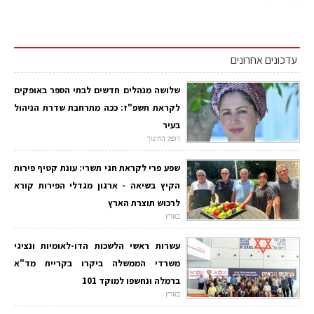
עדכונים אחרונים
שלושה מנהלים חדשים לבתי הספר באופקים
לקראת תשפ"ז: ככה מתרחבת שדרת הניהול
בעיר
דופק החינוך
שפע פרי לקראת חגי תשרי: עונת קטיף פירות
הקיץ בשיאה - ארגון מגדלי הפירות קורא
לרכוש תוצרת הארץ
בארץ
עשרות ראשי הלשכות הדו-לאומיות ונציגי
משרדי הממשלה ביקרו בקריית מד"א
ברמלה ונחשפו למוקד 101
בארץ