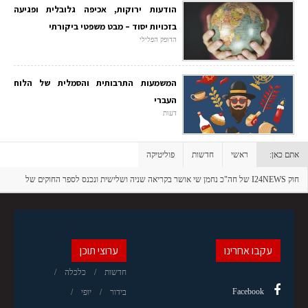
הודעות ירוקות, אכיפה גלובלית ופגיעה
בזכויות יסוד – מבט משפטי ביקורתי
הדופק הפלילי
המשמעות התרבותית והסמלית של הלוח
העברי
דעות
אתם כאן:
ראשי
חדשות
פוליטיקה
חוק I24NEWS של חה"כ נחמן שי אושר בקריאה שניה ושלישית ונכנס לספר החוקים של
מדינת ישראל
עקבו אחרינו
ערוצי תוכן
חדשות
כלכלה
Facebook
בידור
יופי