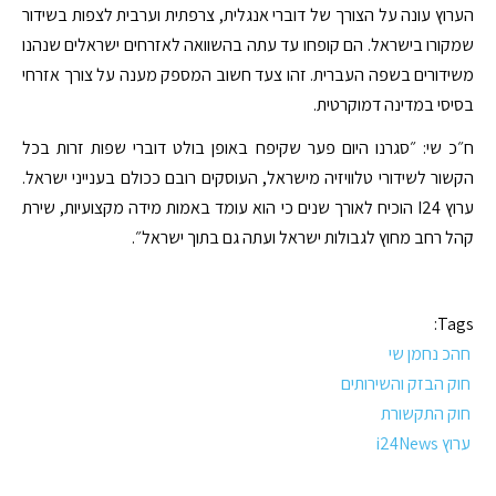
הערוץ עונה על הצורך של דוברי אנגלית, צרפתית וערבית לצפות בשידור
שמקורו בישראל. הם קופחו עד עתה בהשוואה לאזרחים ישראלים שנהנו
משידורים בשפה העברית. זהו צעד חשוב המספק מענה על צורך אזרחי
בסיסי במדינה דמוקרטית.
ח״כ שי: ״סגרנו היום פער שקיפח באופן בולט דוברי שפות זרות בכל
הקשור לשידורי טלוויזיה מישראל, העוסקים רובם ככולם בענייני ישראל.
ערוץ I24 הוכיח לאורך שנים כי הוא עומד באמות מידה מקצועיות, שירת
קהל רחב מחוץ לגבולות ישראל ועתה גם בתוך ישראל״.
Tags:
חהכ נחמן שי
חוק הבזק והשירותים
חוק התקשורת
ערוץ i24News