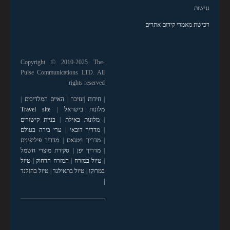
נגישות
רכישת מאמרי קידום אתרים
Copyright © 2010-2025 The-
Pulse Communications LTD. All
rights reserved
|
חידות
|
זנזיבר
|
האיים המלדיבים
|
מלונות בישראל
|
Travel site
|
מלונות באילת
|
בניית קישורים
|
מדריך דובאי
|
ערי בירה בעולם
|
מדריך ויטנאם
|
מדריך פיליפינים
|
מדריך יפן
|
סקירת מוצרי חשמל
|
טיול במזרח
|
המזרח הרחוק
|
טיול
במרוקו
|
טיול בתאילנד
|
טיול בהולנד
|