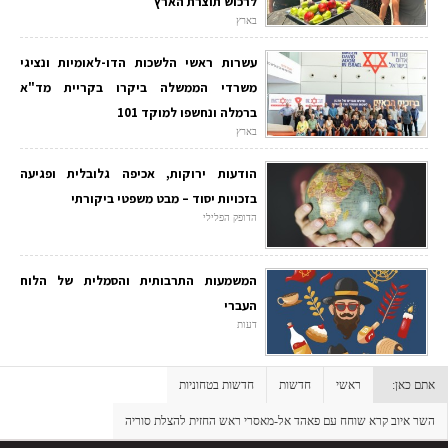
לרכוש תוצרת הארץ
בארץ
עשרות ראשי הלשכות הדו-לאומיות ונציגי
משרדי הממשלה ביקרו בקריית מד"א
ברמלה ונחשפו למוקד 101
בארץ
הודעות ירוקות, אכיפה גלובלית ופגיעה
בזכויות יסוד – מבט משפטי ביקורתי
הדופק הפלילי
המשמעות התרבותית והסמלית של הלוח
העברי
דעות
אתם כאן:
ראשי
חדשות
חדשות בטחוניות
השר איוב קרא שוחח עם פאהד אל-מאסרי ראש החזית להצלת סוריה