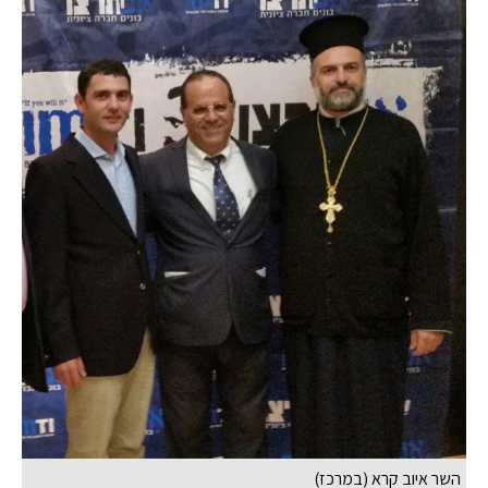
השר איוב קרא (במרכז)