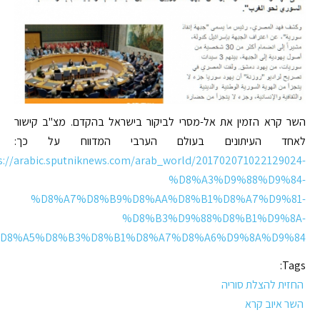
השר קרא הזמין את אל-מסרי לביקור בישראל בהקדם. מצ"ב קישור
לאחד העיתונים בעולם הערבי המדווח על כך:
s://arabic.sputniknews.com/arab_world/201702071022129024-
%D8%A3%D9%88%D9%84-
%D8%A7%D8%B9%D8%AA%D8%B1%D8%A7%D9%81-
%D8%B3%D9%88%D8%B1%D9%8A-
D8%A5%D8%B3%D8%B1%D8%A7%D8%A6%D9%8A%D9%84/
Tags:
החזית להצלת סוריה
השר איוב קרא