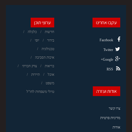
עקבו אחרינו
ערוצי תוכן
חדשות
כלכלה
Facebook
בידור
יופי
טכנולוגיה
Twitter
איכות הסביבה
Google+
בריאות
צדק חברתי
RSS
אוכל
תיירות
משפט
אודות ועזרה
טיולי משפחות לחו"ל
צרו קשר
מדיניות פרטיות
אודות