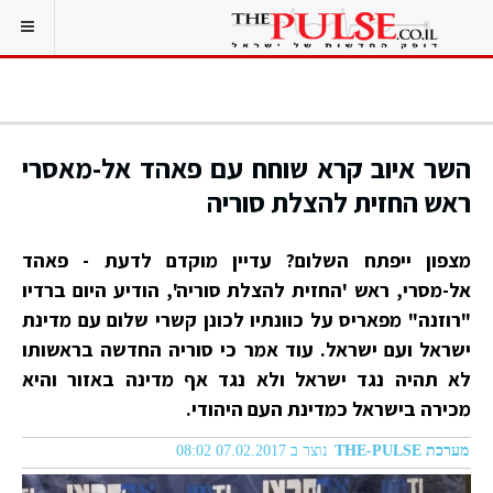
השר איוב קרא שוחח עם פאהד אל-מאסרי
ראש החזית להצלת סוריה
מצפון ייפתח השלום? עדיין מוקדם לדעת - פאהד
אל-מסרי, ראש 'החזית להצלת סוריה', הודיע היום ברדיו
"רוזנה" מפאריס על כוונתיו לכונן קשרי שלום עם מדינת
ישראל ועם ישראל. עוד אמר כי סוריה החדשה בראשותו
לא תהיה נגד ישראל ולא נגד אף מדינה באזור והיא
מכירה בישראל כמדינת העם היהודי.
מערכת THE-PULSE
נוצר ב 07.02.2017 08:02