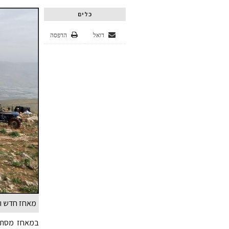
כלים
דואל
הדפסה
מאחז חדש ול
במאחז מסתובב