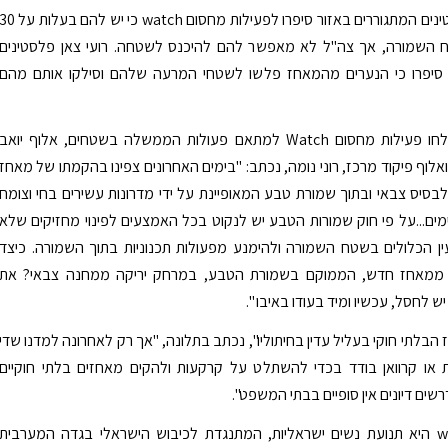
תושבים פלסטינים המתגוררים באזור סיפרו לפעילות מחסום watch כי יש להם בעלות ע
 השמורה, אך צה"ל לא מאפשר להם להיכנס לשטחה. רועי צאן פלסטינים
 סיפרו כי הנערים מהמאחז פלשו לשטחי המרעה שלהם וסילקו אותם מהם
בתלונה, ששלחו פעילות מחסום Watch למתאם פעולות הממשלה בשטחים, אלוף יואב
ואלוף פיקוד מרכז, רוני נומה, נכתב: "בימים האחרונים צפינו בהקמתו של מאחז
סיס צבאי ובתוך שמורת טבע המאופיינת על ידי מדרונות עשירים בחי וצומח
ימים...על פי חוק שמורות הטבע יש לנקוט בכל האמצעים לפינוי מחזיקים שלא
ן הכלולים בשטח השמורה ולהימנע מפעולות תכנוניות בתוך השמורה. כיצד
ן ממאחז חדש, הממוקם בשמורת הטבע, במרחק יריקה ממחנה צבאי? את
לחסל, עכשיו ומיד בעודו באיבו ".
הבלתי חוקי בעליל עדין בחיתוליו", נכתב בתלונה, "אך רק לאחרונה למדנו שדי
או קרוואן בודד בכדי להשתלט על קרקעות ולהקים מאחזים בלתי חוקיים
ים דיונים אין סופיים בבתי המשפט".
מחסום watch היא תנועת נשים ישראליות, המתנגדת לכיבוש הישראלי בגדה המערבית