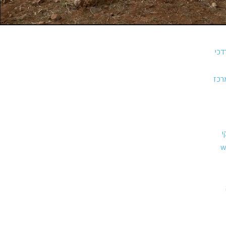
דכי
רכז
י