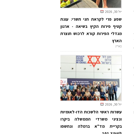
יול 30, 2026
שפע פרי לקראת חגי תשרי: עונת
קטיף פירות הקיץ בשיאה - ארגון
מגדלי הפירות קורא לרכוש תוצרת
הארץ
בארץ
ש 5788 (נ.צ 32 מעלות 16'
יול 30, 2026
עשרות ראשי הלשכות הדו-לאומיות
ונציגי משרדי הממשלה ביקרו
בקריית מד"א ברמלה ונחשפו
למוקד 101