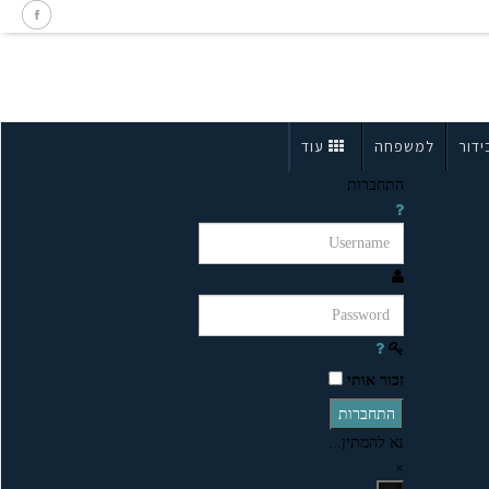
ידור
למשפחה
עוד
התחברות
זכור אותי
התחברות
נא להמתין...
×