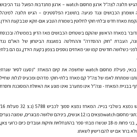
נשק. הארגון הגיש תלונה לצה"ל ארגון מחסום watch – ארגון מתנדבות הפועל נגד הכיבוש
ושומרון הכבושים ונגד פגיעה בתושביו הפלסטינים – הגיש תלונה למינהל
קמת מאחז חדש ובלתי חוקי לחלוטין בשמורת הטבע אום-זוקא שבבקעת הירדן.
מדובר במאחז הראשון שהוקם בשטחים הכבושים מאז הדיון בממשלה ובכנסת
ונה, העברת "חוק ההסדרה" וההחלטה במועצת הביטחון של האו"ם נגד
לפני כשלושה חודשים קמו שני מאחזים נוספים בצפון בקעת הירדן, גם הם בלתי
לדברי דפנה בנאי, פעילת מחסום watch שחשפה את קיום המאחז: "נסענו לסיור שגרתי
מתנו שמתחת לאפו של צה"ל קם מאחז בלתי-חוקי. מדהים ומכעיס לגלות שחייל
בבניית המאחז - וצה"ל אינו מתערב ואינו מונע את האיוולת המסוכנת וחסרת
המאחז החדש נמצא בשלבי בנייה. המאחז נמצא סמוך לכבי
(N25.7. לפי נתוני מחסום watchמצאים בו 12 אנשים, ביניהם שלושה מבוגרים, שמונה נערים
וחייל. הנערים, בני פחות מ-18 שנשרו מבתי ספר בהתנחלויות ותיקות ועובדים כיום כרועי צאן,
לא ברור אם יש להם רישיון לשאתו.