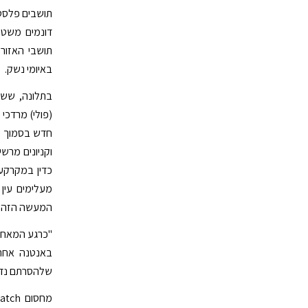
דונמים משטח
תושבי האזור
באיומי נשק.
(פולי) מרדכי 
חדש בסמוך לב
וקניונים מרש
כדין במקרקעי
מעלימים עי
המעשה הזה יש 
"כרגע המאחז 
באנטנה אחת 
שלהסרתם נדרש