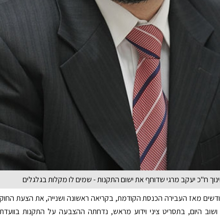
ינוך ח"כ יעקב מרגי שדוחף את ישום התקנות - שמים לו מקלות בגלגלים
תר מ- 55 חודשים מאז העבירה הכנסת הקודמת, בקריאה ראשונה ושנייה, את הצעת החוק
ושוב היום, בתסריט ציני וידוע מראש, נדחתה ההצבעה על התקנות בוועדת