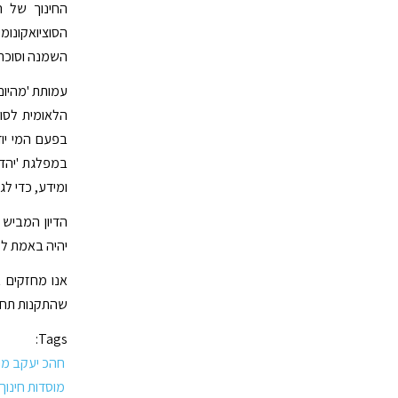
החינוך של ה
הסוציואקונומ
השמנה וסוכר
עמותת 'מהיום 
הלאומית לסוכ
בפעם המי יו
במפלגת 'יהדות
ומידע, כדי לג
הדיון המביש 
יהיה באמת לקד
אנו מחזקים א
שהתקנות תחתמנ
Tags:
חהכ יעקב מר
מוסדות חינוך