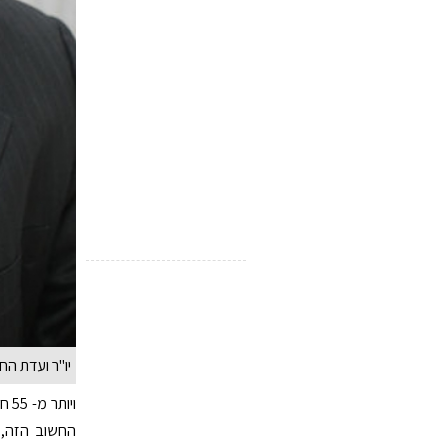
יו"ר ועדת הח
ויו
החשוב הזה, 