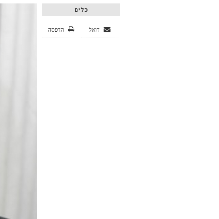
כלים
דואל
הדפסה