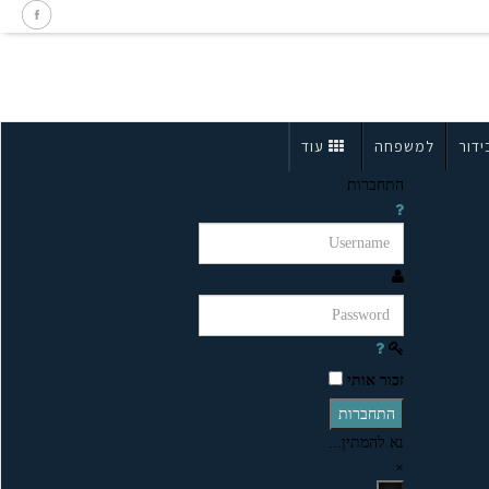
ידור
למשפחה
עוד
התחברות
זכור אותי
התחברות
נא להמתין...
×