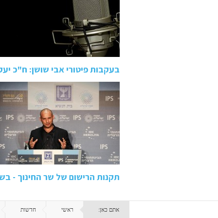
בעקבות פיטורי אבי שושן: ח"כ י
תקנות הרישום של שר החינוך - בש
אתם כאן:
ראשי
חדשות