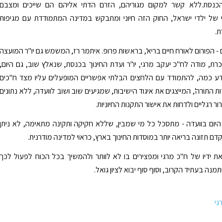
כנסת.ללא קשר למקום מגוריהם, הזרם הדתי אליהם הם שייכים ומצבם
י של ילדי ישראל, החוק הזה חיוני ומתבקש במדינה המתמודדת עם מגיפות
ת.
- הפורום לאורח חיים בריא', בראשות פרופ. איתמר רז, המשמש גם יו"ר המועצה
רת, מודה לח"כ יעקב מרגי, יו"ר ועדת החינוך בכנסת, שנאלץ שוב, גם היום,
דע כמה, להתמודד עם הלחצים הבלתי אפשריים המופעלים עליו מצד ח"כים
 התורה', המייצגים את איגוד הישיבות, שמגיעים שוב ושוב לוועדה, ללא נתונים
רור רגליים ולדחות את אישור התקנות החיוניות.
היום בוועדה - מתסכל כל מי שמבין, שללא חקיקה ותקינה מתאימה, לא ניתן
ם תזונה בריאה יותר במוסדות החינוך בארץ, כראוי למדינה מודרנית.
ת ידיו של ח"כ מרגי ומפצירים בו לא לוותר ולהמשיך בכל הכוח לפעול לכך
ה בעתיד הקרוב, וסוף סוף יבוא לציון גואל.
גי