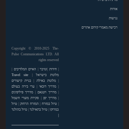
אודות
נגישות
רכישת מאמרי קידום אתרים
Copyright © 2010-2025 The-
Pulse Communications LTD. All
rights reserved
|
חידות
|
זנזיבר
|
האיים המלדיבים
|
מלונות בישראל
|
Travel site
|
מלונות באילת
|
בניית קישורים
|
מדריך דובאי
|
ערי בירה בעולם
|
מדריך ויטנאם
|
מדריך פיליפינים
|
מדריך יפן
|
סקירת מוצרי חשמל
|
טיול במזרח
|
המזרח הרחוק
|
טיול
במרוקו
|
טיול בתאילנד
|
טיול בהולנד
|