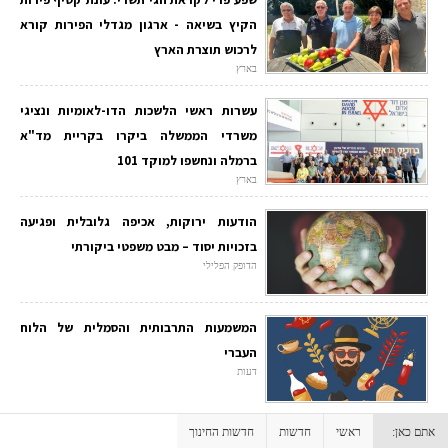
הקיץ בשיאה - ארגון מגדלי הפירות קורא
לרכוש תוצרת הארץ
בארץ
עשרות ראשי הלשכות הדו-לאומיות ונציגי
משרדי הממשלה ביקרו בקריית מד"א
ברמלה ונחשפו למוקד 101
בארץ
הודעות ירוקות, אכיפה גלובלית ופגיעה
בזכויות יסוד – מבט משפטי ביקורתי
הדופק הפלילי
המשמעות התרבותית והסמלית של הלוח
העברי
דעות
אתם כאן:
ראשי
חדשות
חדשות החינוך