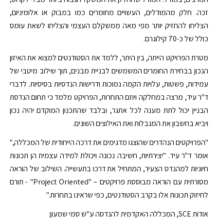
זכה. חלק מהמודלים, העשויים מחומרים כמו במבוק או אלומיניום,
הצליחו להחזיק יותר מפי מאה ממשקלם העצמי והצליחו לשאת עומס
כולל של כ-70 קילוגרם.
מטרת הפרויקט הייתה, בין היתר, ללמד את הסטודנטים למצוא את האיזון
הנכון בבחירת החומרים המשמשים לבניית מבנים, תוך שילוב מיטבי של
עמידות, פשטות, עלויות הקמה נמוכות ודרישות הנדסיות בסיסיות. לדברי
ד"ר עיד, מרצה במחלקה ויוזם התחרות, הפרויקט מלמד כי תחום הנדסת
הבניין יכול לתת מענה לכל אתגר, ובלבד שהתכנון המוקדם יהיה נכון
ויביא בחשבון את המגבלות ואת האילוצים השונים.
"הפרויקטים הנהדרים שהוצגו מדגימים את דרכה הייחודית של המכללה,"
אומר ד"ר עיד. "יצירתיות, חשיבה נכונה ויכולת למידה עצמית הן תכונות
חיוניות למהנדס הצעיר, המתחיל את דרכו בתעשייה. השילוב של הוראה
מסורתית עם הוראה מבוססת פרויקטים – "Project Oriented" - תורם
לחיזוק תכונות אלו בקרב הסטודנטים, כפי שראינו בתחרות."
אודות SCE, המכללה האקדמית להנדסה ע"ש סמי שמעון: