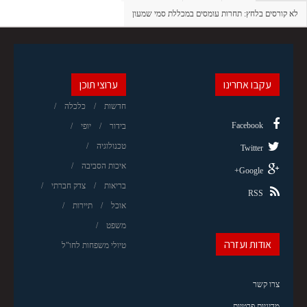
לא קורסים בלחץ: תחרות עומסים במכללת סמי שמעון
עקבו אחרינו
ערוצי תוכן
חדשות
כלכלה
Facebook
בידור
יופי
טכנולוגיה
Twitter
איכות הסביבה
Google+
בריאות
צדק חברתי
RSS
אוכל
תיירות
משפט
אודות ועזרה
טיולי משפחות לחו"ל
צרו קשר
מדיניות פרטיות