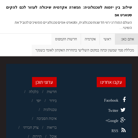
שילוב בין יזמות לטכנולוגיה: הכשרה אקדמית שיכולה לעזור לכם להקים
סטארט אפ
העולם המודרני רווי חדשנות טכנולוגית, וסטארט-אפים טכנולוגיים ממשיכים להוביל את
השינוי…
אתם כאן:
ראשי
אקדמיה
חדשות הקמפוס
מכללת סמי שמעון זכתה במקום השלישי בתחרות האקתון לאומי בשנקר
עקבו אחרינו
ערוצי תוכן
חדשות
כלכלה
Facebook
בידור
יופי
טכנולוגיה
Twitter
איכות הסביבה
Google+
בריאות
צדק חברתי
RSS
אוכל
תיירות