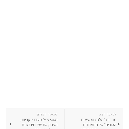
למאמר הבא
למאמר הקודם
תחרות "מלגת המעשים
מ.ט.י גליל מערבי- קריות,
הטובים" של התאחדות
העניק את שירותיו בשנת