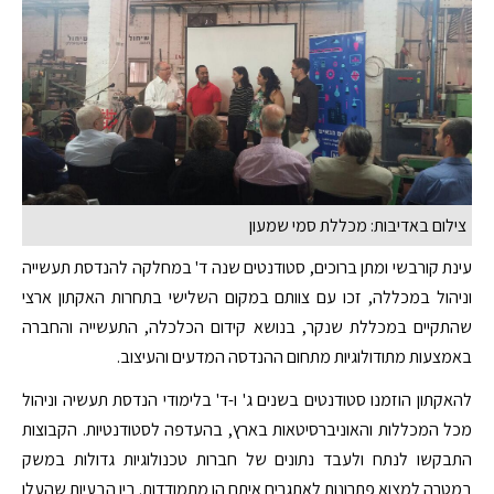
צילום באדיבות: מכללת סמי שמעון
עינת קורבשי ומתן ברוכים, סטודנטים שנה ד' במחלקה להנדסת תעשייה
וניהול במכללה, זכו עם צוותם במקום השלישי בתחרות האקתון ארצי
שהתקיים במכללת שנקר, בנושא קידום הכלכלה, התעשייה והחברה
באמצעות מתודולוגיות מתחום ההנדסה המדעים והעיצוב.
להאקתון הוזמנו סטודנטים בשנים ג' ו-ד' בלימודי הנדסת תעשיה וניהול
מכל המכללות והאוניברסיטאות בארץ, בהעדפה לסטודנטיות. הקבוצות
התבקשו לנתח ולעבד נתונים של חברות טכנולוגיות גדולות במשק
במטרה למצוא פתרונות לאתגרים איתם הן מתמודדות. בין הבעיות שהעלו