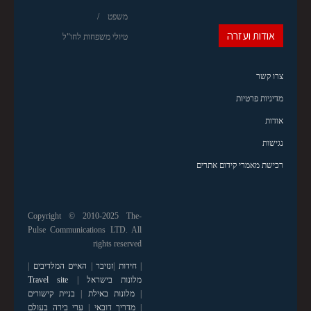
משפט
אודות ועזרה
טיולי משפחות לחו"ל
צרו קשר
מדיניות פרטיות
אודות
נגישות
רכישת מאמרי קידום אתרים
Copyright © 2010-2025 The-
Pulse Communications LTD. All
rights reserved
|
חידות
|
זנזיבר
|
האיים המלדיבים
|
מלונות בישראל
|
Travel site
|
מלונות באילת
|
בניית קישורים
|
מדריך דובאי
|
ערי בירה בעולם