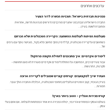
עדכונים אחרונים
מנהיגות חברתית בישראל: תוכניות הכשרה לדור הצעיר
החברה הישראלית ניצבת בפני אתגרים מורכבים הדורשים מנהיגות חדשה, אחראית
ומחוברת לשטח. בעידן…
מעולמות הפיתוח לעולמות ההשפעה: הקריירה הטכנולוגית שלא הכרתם
כשחושבים על קריירה טכנולוגית, קל לדמיין מסך מחשב מלא בקוד, מוניטור נוסף עם גרפים
של…
לימודים אקדמיים: איך מתכוננים לתחילת תקופה מרתקת?
עבור צעירים רבים, המחשבה על התחלת לימודים אקדמיים מעוררת לא מעט תחושות –
סקרנות, התרגשות…
העתיד שייך למקצוענים: קורסים קצרים שמובילים לקריירה ארוכה
בעידן הנוכחי, קצב השינויים הגלובליים בתחומי הטכנולוגיה, הכלכלה והחברה הולך וגובר.
תמורות…
קורס מכירות אונליין – הטוב ביותר בארץ!
בעולם העסקי המתחדש והדינמי, יכולת המכירה היא אחד המפתחות להצלחה. אם אתם בעלי
עסק…