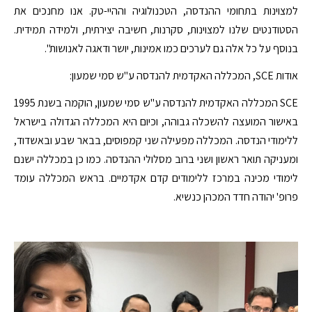
למצוינות בתחומי ההנדסה, הטכנולוגיה וההיי-טק. אנו מחנכים את
הסטודנטים שלנו למצוינות, סקרנות, חשיבה יצירתית, ולמידה תמידית.
בנוסף על כל אלה גם לערכים כמו אמינות, יושר ודאגה לאנושות".
אודות SCE, המכללה האקדמית להנדסה ע"ש סמי שמעון:
SCE המכללה האקדמית להנדסה ע"ש סמי שמעון, הוקמה בשנת 1995
באישור המועצה להשכלה גבוהה, וכיום היא המכללה הגדולה בישראל
ללימודי הנדסה. המכללה מפעילה שני קמפוסים, בבאר שבע ובאשדוד,
ומעניקה תואר ראשון ושני ברוב מסלולי ההנדסה. כמו כן במכללה ישנם
לימודי מכינה במרכז ללימודים קדם אקדמיים. בראש המכללה עומד
פרופ' יהודה חדד המכהן כנשיא.