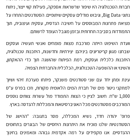
חברות הטכנולוגיה היו שיפור שרשראות אספקה, פעילות קווי ייצור, ניתוח
נתוני Big Data, וגיבוש מודלים עסקיים שיתופיים. הסטודנטים התחרו על
מציאת פתרונות המבוססים על חשיבה הנדסית, עסקית ועיצובית, תוך
התמודדות בסביבה תחרותית ובזמן מוגבל העומד לרשותם.
וועדת השיפוט הייתה מורכבת מצוות מומחים ואנשי תעשיה ועסקים
שבחנו מגוון קריטריונים ביניהם: יצירתיות וחדשנות, היתכנות טכנולוגית,
היתכנות כלכלית ועסקית, רמת הפיתוח שהושגה תוך כדי ההאקתון,
והשינוי או ההשפעה הטכנולוגית, הכלכלית והחברתית הצפויה.
עינת ומתן יחד עם שני סטודנטים משנקר, פיתחו מערכת זיהוי ושיוך
למתקני ניטור מים של חברת המים הלאומית מקורות, וזכו בפרס ע"ס
1,000 ש"ח. חשוב לציין כי הצוות התמודד מול עשרות צוותים נוספים
המורכבים מסטודנטים מכל האוניברסיטאות והמכללות להנדסה בארץ.
פרופ' יהודה חדד, נשיא המכללה, מסר בתגובה: "ההישג של
הסטודנטיות שלנו מוכיח את היתרונות היחסיים של הבוגרים בתחומים
ההנדסיים. אנו מקפידים על רמה אקדמית גבוהה ומאמינים בחינוך