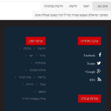
אתם כאן:
ראשי
חדשות
חדשות בטחוניות
מסתמן: ישראלים שנפגעו מטרור בחו"ל יוכרו כנפגעי פעולות איבה
עקבו אחרינו
ערוצי תוכן
חדשות
כלכלה
Facebook
בידור
יופי
טכנולוגיה
Twitter
איכות הסביבה
Google+
בריאות
צדק חברתי
RSS
אוכל
תיירות
משפט
אודות ועזרה
טיולי משפחות לחו"ל