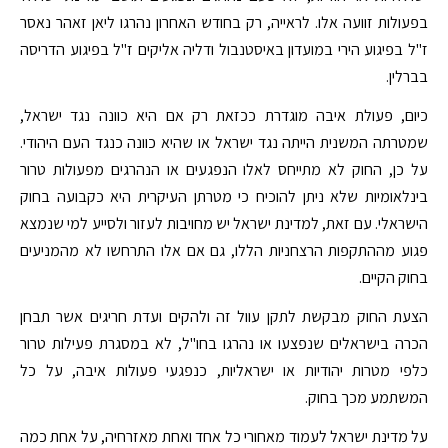
בפעולות זוועה אלו. לראייה, רק בחודש האחרון נהרגו ליאן זאהר נאסר
ז"ל בפיגוע הירי במועדון באיסטנבול ודליה אליקים ז"ל בפיגוע הדריסה
בברלין.
כיום, פעולת איבה מוגדרת ככזאת רק אם היא כוונה נגד ישראל,
שמטרתה המשנית הייתה נגד ישראל או שהיא כוונה כנגד העם היהודי.
על כן, החוק לא מתייחס לאלו הנפגעים או הנהרגים מפעולות טרור
בינלאומיות שלא ניתן להוכיח כי מטרתן העיקרית היא כקבועה בחוק
הישראלי. עם זאת, למדינת ישראל יש מחויבות לעזור ולסייע למי שנמצא
פגוע מההתקפות הרצחניות הללו, גם אם אלו התרחשו לא מהמניעים
בחוק הקיים.
הצעת החוק מבקשת לתקן עוול זה ולהקים ועדת חריגים אשר תבחן
הכרה בישראלים שנפצעו או נהרגו בחו"ל, לא במסגרת פעילות טרור
כלפי מטרות יהודיות או ישראליות, כנפגעי פעולות איבה, על כל
המשתמע מכך בחוק.
על מדינת ישראל לעמוד מאחורי כל אחד ואחת מאזרחיה, על אחת כמה