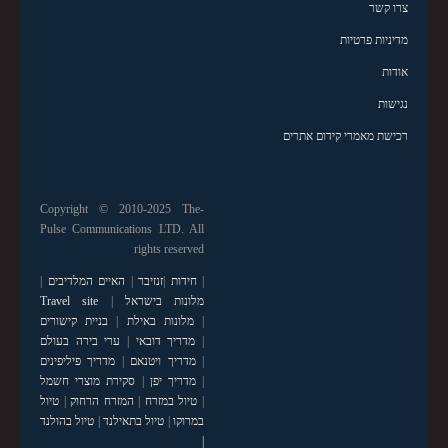
צרו קשר
מדיניות פרטיות
אודות
נגישות
רכישת מאמרי קידום אתרים
Copyright © 2010-2025 The-
Pulse Communications LTD. All
rights reserved
|
חידות
|
זנזיבר
|
האיים המלדיבים
|
מלונות בישראל
|
Travel site
|
מלונות באילת
|
בניית קישורים
|
מדריך דובאי
|
ערי בירה בעולם
|
מדריך ויטנאם
|
מדריך פיליפינים
|
מדריך יפן
|
סקירת מוצרי חשמל
|
טיול במזרח
|
המזרח הרחוק
|
טיול
במרוקו
|
טיול בתאילנד
|
טיול בהולנד
|