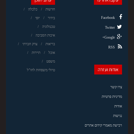
חדשות
כלכלה
Facebook
בידור
יופי
טכנולוגיה
Twitter
איכות הסביבה
Google+
בריאות
צדק חברתי
RSS
אוכל
תיירות
משפט
אודות ועזרה
טיולי משפחות לחו"ל
צרו קשר
מדיניות פרטיות
אודות
נגישות
רכישת מאמרי קידום אתרים