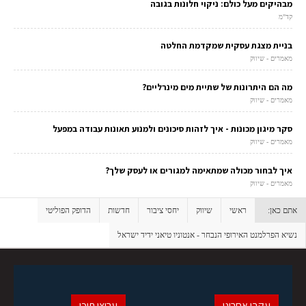
מבהיקים מעל כולם: ניקוי חלונות בגובה
קד"מ
בניית מצגת עסקית שמקדמת החלטה
מאמרים - שיווק
מה הם היתרונות של שתיית מים מינרליים?
מאמרים - שיווק
סקר מיגון מכונות - איך לזהות סיכונים ולמנוע תאונות עבודה במפעל
מאמרים - שיווק
איך לבחור מכולה שמתאימה למגורים או לעסק שלך?
מאמרים - שיווק
אתם כאן:
ראשי
שיווק
יחסי ציבור
חדשות
הדופק הפוליטי
נשיא הפרלמנט האירופי הנבחר - אנטוניו טיאני ידיד ישראל
עקבו אחרינו
ערוצי תוכן