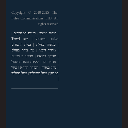
Copyright © 2010-2025 The-
Pulse Communications LTD. All
rights reserved
|
חידות
|
זנזיבר
|
האיים המלדיבים
|
מלונות בישראל
|
Travel site
|
מלונות באילת
|
בניית קישורים
|
מדריך דובאי
|
ערי בירה בעולם
|
מדריך ויטנאם
|
מדריך פיליפינים
|
מדריך יפן
|
סקירת מוצרי חשמל
|
טיול במזרח
|
המזרח הרחוק
|
טיול
במרוקו
|
טיול בתאילנד
|
טיול בהולנד
|