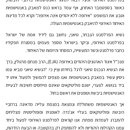
כאשר בספטמבר האחרון, אף עמד בראש כנס למאבק באנטישמיות
וטבע את המשפט: "אירופה ללא יהודים אינה אירופה" וקרא לכל מדינות
האיחוד האירופי להיאבק באנטישמיות העולה.
נשיא הפרלמנט הנבחר, טיאני, נחשב גם לידיד אמת של ישראל
בפרלמנט האירופי, וביקר בישראל מספר פעמים במסגרת תפקידיו
כחבר פרלמנט וכשר התעשייה, המסחר והיזמות של האיחוד.
מנכ"ל איגוד הארגונים היהודים באירופה (EJA), הרב מנחם מרגולין, ברך
את הנשיא הנכנס טיאני לרגל בחירתו וציין כי: "הנשיא טיאני מביא עמו
ניסיון עשיר במאבק באנטישמיות ואנו מצפים להמשיך ולפעול איתו יד
ביד בנושא. לצערי, ישנם פוליטיקאים שאינם מייחסים חשיבות לבעיית
האנטישמיות ביבשת וטומנים את ראשם בחול.
אך האנטישמיות משתוללת ונמצאת במגמת עלייה מדאיגה ברחביי
היבשת ופוליטיקאים בעליי אג'נדה לאומנית ופופוליסטית מצליחים
להתברג לעמדות מפתח. אנו קוראים לפרלמנט האירופי לפעול ביחד
עמנו הקהילות היהודיות ולא להסתפק רק בהקשבה או הבעת הזדהות,