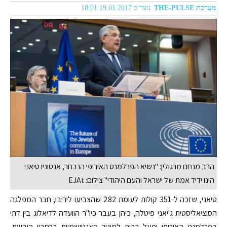
מערכת THE-PULSE
נוצר ב 19.01.2017 10:01
הרב מנחם מרגולין: "נשיא הפרלמנט האירופי הנבחר, אנטוניו טיאני
הינו ידיד אמת של ישראל והעם היהודי" צילום: EJAt
טיאני, שזכה ל-351 קולות לעומת 282 שהצביעו ליריבו, חבר המפלגה
הסוציאליסטית ג'יאני פיטלה, כיהן בעבר כיו"ר הוועדה לדיאלוג בין דתי
בפרלמנט האירופי ופעל רבות למיגור האנטישמיות ברחביי היבשת,