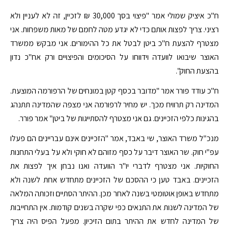
ח"כ איציק שמולי אמר "פיצוי בסך 30,000 ₪ לזכיין, זה לא לעניין ולא
רציני. צריך לפצות אותם כדי לא יגדע מטה לחמם של מאות משפחות. אני
מצטרף להצעת ח"כ ביטן לבטל את כל ההימורים. אני מבקש ממשרד
האוצר שיבואו לוועדה וידווחו על הסיכומים והפיצויים ורק אח"כ נדון
בהצעת החוק".
ח"כ עודד פורר אמר "מדובר בכסף קטן במונחים של הרפורמה המוצעת.
המדינה רק תרוויח מכך. יש מחיר לרפורמה אני מצפה שהמדינה תתנהג
בהגינות כלפי הזכיינים. גם אני מצטרף להסתייגות של ביטן" אמר פורר.
מנכ"ל משרד האוצר, שי באבד, אמר "הזכיינים אינם עבריינים הם פעלו
עפ"י חוק. שר האוצר דיבר על כסף מזוהם לא חוקי ולא על בעלי התחנות
החוקיות. אני מצטרף לדברי יו"ר הוועדה ואנו נבחן איך לפצות את
הזכיינים. באבד טען כי ההסכם של הזכיינים מתחדש אחת לשנה ולא
מתחדש באופן אוטומטי בשנה לאחר מכן. ההיתר הסתיים וזכותה המלאה
של המדינה לשנות את התנאים כפי שקרה בשנים קודמות. אין התחייבות
של המדינה לחדש את ההיתר בתום הזיכיון. מפעל הפיס היה צריך