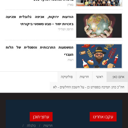
בארץ
הודעות ירוקות, אכיפה גלובלית ופגיעה
בזכויות יסוד – מבט משפטי ביקורתי
הדופק הפלילי
המשמעות התרבותית והסמלית של הלוח
העברי
דעות
אתם כאן:
ראשי
חדשות
פוליטיקה
חה"כ כהן: תמיכה בספורט כן - על חשבון החלשים - לא
עקבו אחרינו
ערוצי תוכן
חדשות
כלכלה