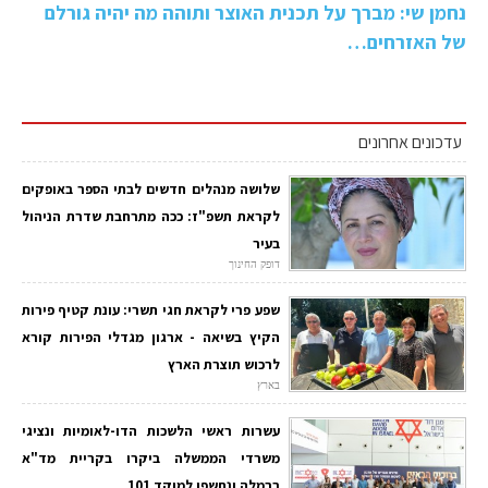
נחמן שי: מברך על תכנית האוצר ותוהה מה יהיה גורלם
של האזרחים…
עדכונים אחרונים
שלושה מנהלים חדשים לבתי הספר באופקים
לקראת תשפ"ז: ככה מתרחבת שדרת הניהול
בעיר
דופק החינוך
שפע פרי לקראת חגי תשרי: עונת קטיף פירות
הקיץ בשיאה - ארגון מגדלי הפירות קורא
לרכוש תוצרת הארץ
בארץ
עשרות ראשי הלשכות הדו-לאומיות ונציגי
משרדי הממשלה ביקרו בקריית מד"א
ברמלה ונחשפו למוקד 101