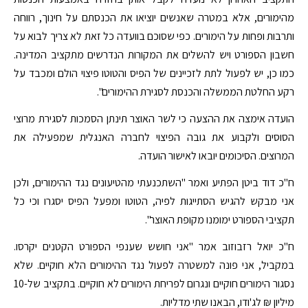
מהימורים, אלא במטרה שאנשים יוציאו את הכנסתם על חינוך, רווחה
ותרבות ופחות על הימורים. כפי שסוכם בוועדה כל זאת לא צריך לבוא על
חשבון הספורט ויש להשלים את המקורות הנדרשים מתקציב המדינה.
כמו כן, יש לפעול לתת לזכיינים של הפיס והטוטו פיצוי הולם ומכבד על
רקע החלטת הממשלה והכנסת לסגירת ההימורים".
הועדה אימצה את ההצעה כי לשר האוצר תינתן הסמכות לסגירת מרוצי
הסוסים ולקבוע את גובה הפיצוי לחברה האנגלית שמפעילה את
המרוצים. הסיכומים יובאו לאישור הועדה.
ח"כ דוד ביטן הפתיע ואמר "השתכנעתי מהטיעונים נגד ההימורים, ולכן
אני מבקש להגיש הסתייגות לפיה, הטוטו ומפעל הפיס יסגרו וכי כל
תקציבי הספורט ימומנו מקופת האוצר".
ח"כ יואל רזבוזוב אמר "אני חושש שענפי הספורט הקטנים יקרסו.
במקביל, אני פונה למשטרה לפעול נגד ההימורים הלא חוקיים. שלא
נסגור הימורים חוקיים ונגרום לפריחת הימורים לא חוקיים. בתקציב של-10
מיליון ₪ לג'ודו, הבאנו שתי מדליות.