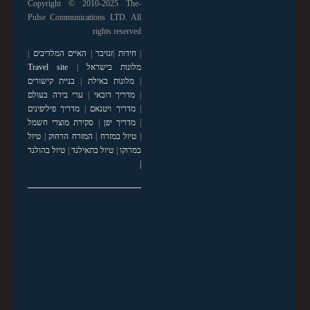
Copyright © 2010-2025 The-
Pulse Communications LTD. All
rights reserved
|
חידות
|
זנזיבר
|
האיים המלדיבים
|
מלונות בישראל
|
Travel site
|
מלונות באילת
|
בניית קישורים
|
מדריך דובאי
|
ערי בירה בעולם
|
מדריך ויטנאם
|
מדריך פיליפינים
|
מדריך יפן
|
סקירת מוצרי חשמל
|
טיול במזרח
|
המזרח הרחוק
|
טיול
במרוקו
|
טיול בתאילנד
|
טיול בהולנד
|