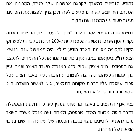
להודיע לזכיינים להיערך לקראת אפשרות שלך סגירת המכונות. אם
המכתב היה יוצא, לא היינו מגיעים לפה. ולכן צריך לפצות את הזכיינים.
נעשה טעות ע"י המנגנון ואנו נתקן."
בנושא גובה הפיצוי אמר באבד "צריך להעמיד את הזכיינים באותה
נקודת זמן היערכות ראויה. הסכמנו לתת ל-208 תחנות בלעדיות למשחקי
הקינו לתקופה מסיימת. באבד הודיע כי לא יהיה פיצוי של שנה. בנושא
הצעת ח"כ ביטן אמר באבד אין ביכולתנו לסגור את כל ההימורים ולתקצב
את הספורט." ח"כ איציק שמולי סנט במנכ"ל משרד האוצר ואמר "עיין
ערך עמונה. כשהמדינה רוצה לפצות, יש הרבה כסף. באבד הציע שכל
סכום שיוסכם עליו לרבות מקורות התקציב, יגיע לאישור הוועדה. ח"כ
שמולי ורזבוזוב קיבלו את הצעתו.
נציג אגף התקציבים באוצר מר איתי טמקין טען כי החלטת הממשלה
בדבר ביטול מכונות המזל פורסמה, ולמרות זאת מנכל משרד האוצר
מוכן להעניק לזכיינים פיצוי בגובה הכנסה של שלושה חודשים בניכוי
הוצאות של התחנות.