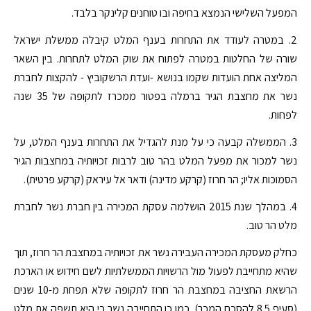
המפעל השלישי הנמצא בחיפה ובו טוחנים קלינקר בלבד.
2. במטרה לעודד את התחרות בענף המלט קיבלה ממשלת ישראל
שורה של החלטות במטרה לפתוח את שוק המלט לתחרות. בין השאר
המליצה אחת הועדות שקמו בנושא -ועדת הרשקוביץ - להקצות לחברת
נשר את מחצבת הגיר ברמלה בפטור ממכרז לתקופה של 35 שנה
לפחות.
3. הממשלה קבעה כי על מנת להגדיל את התחרות בענף המלט, על
נשר למכור את מפעל המלט בהר טוב לרבות זכויותיה במחצבות הגיר
הסמוכות אליו; הר חרוז (קרקע מדינה) ודאר אל עיראק (קרקע פרטית).
4. במהלך שנת 2015 הושלמה עסקת המכירה בין חברת נשר לחברת
מלט הר טוב.
כחלק מעסקת המכירה העבירה נשר את זכויותיה במחצבת הר חרוז, תוך
שהיא מתחייבת לפעול מול הרשויות הממשלתיות לשם חידוש או הארכת
הרשאת החציבה במחצבת הר חרוז לתקופה שלא תפחת מ-10 שנים
(סעיף 8.5 להסכם המכר). כמו כן התחייבה נשר כי היא תשפה את מלט