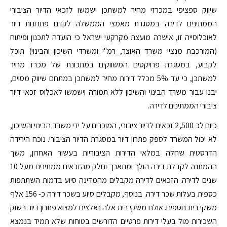
שיווק ספציפי במכרזי מחיר למשתכן ישמשו לזכאי הדיור הציבורי
הממתינים לדירה במסגרת מאמצי הממשלה לקדם פתרונות דיור
לאוכלוסייה זו, אישרה מועצת מקרקעי ישראל כי הועדה לתכנון ופיתוח
(המורכבת מנציי משרד האוצר, רמ"י ומשרדי השיכון והבינוי) תוכל
לקבוע, במסגרת פרויקטים המשווקים במתכונת של מכרז מחיר
למשתכן, כי עד 5% מכלל דירות מחיר למשתכן במתחם שיווק מסוים,
יבנו עבור משרד הבינוי והשיכון ללא תמורה וישמשו לאכלוס זכאי דיור
ציבורי הממתינים לדירה.
כיום לכ 2,500 זכאים לדיור ציבורי, המוכרים על ידי משרד הבינוי והשיכון,
לא יכול המשרד לספק פתרון דיור במסגרת הדיור הציבורי. נוכח הירידה
הדרסטית שחלה במלאי הדירות הציבוריות בעשור האחרון, משך
ההמתנה לקבלת דירה הולך ומתארך וחלק מהזכאים ממתינים מעל 10
שנים לדירה. הזכאים לדירה מקבלים מהמדינה סיוע בדמות השתתפות
כספית בעלות שכר דירה. בנוסף, מקבלים סיוע בשכר דירה כ- 156 אלף
משקי בית נוספים. אולם משקי בית אלה נאלצים למצוא פתרון דיור בשוק
השכירות מול בעלי דירות פרטיים הדורשים בטוחות שלא תמיד בנמצא