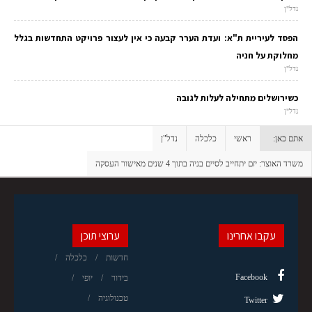
נדל"ן
הפסד לעיריית ת"א: ועדת הערר קבעה כי אין לעצור פרויקט התחדשות בגלל
מחלוקת על חניה
נדל"ן
כשירושלים מתחילה לעלות לגובה
נדל"ן
אתם כאן:
ראשי
כלכלה
נדל"ן
משרד האוצר: יזם יתחייב לסיים בניה בתוך 4 שנים מאישור העסקה
עקבו אחרינו
ערוצי תוכן
חדשות
כלכלה
Facebook
בידור
יופי
טכנולוגיה
Twitter