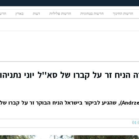
חדשות החינוך
חדשות בטחוניות
חדשות פליליות
דעות
בארץ
חדשו
ה הניח זר על קברו של סא''ל יוני נתניהו
נשיא פולין, אנדז'יי דודה (Andrzej Duda), שהגיע לביקור בישראל הניח הבוקר זר על קברו של