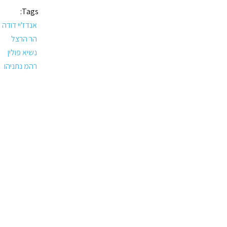
Tags:
אנדז'יי דודה
הר הרצל
נשיא פולין
רהמ נתניהו