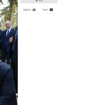
כלים
דואל
הדפסה