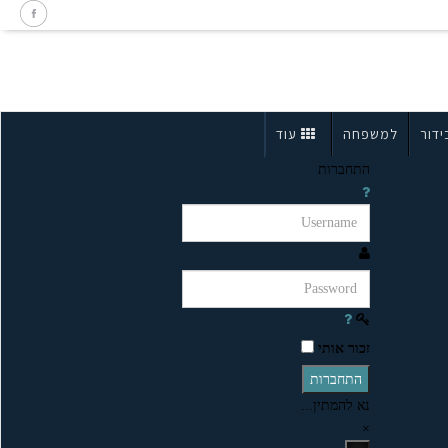
ידור
למשפחה
עוד
התחברות
זכור אותי
התחברות
נא להמתין...
×